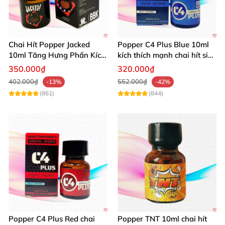
Quốc.
Thông tin chi tiết Popper Jacked 10ml
Chai Hít Popper Jacked
Popper C4 Plus Blue 10ml
PP20:
10ml Tăng Hưng Phấn Kích
kích thích mạnh chai hít siêu
Thích Mạnh Mẽ
đỉnh
350.000₫
320.000₫
Tên sản phẩm: Popper Jacked 10ml
402.000₫
552.000₫
-13%
-42%
(861)
(844)
Mã sản phẩm: PP20
Tính năng: Tăng cường hưng phấn cho cuộc yêu
mãnh liệt.
Thể loại: Đồ chơi cho Gay.
Thể tích: 10ml.
Thành phần: Isobutyl nitrite.
Popper C4 Plus Red chai
Popper TNT 10ml chai hít