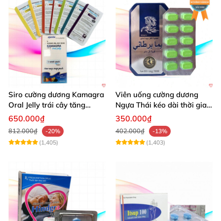
Siro cường dương Kamagra
Viên uống cường dương
Oral Jelly trái cây tăng
Ngựa Thái kéo dài thời gian
cường sinh lý nam
quan hệ
650.000₫
350.000₫
812.000₫
402.000₫
-20%
-13%
(1,405)
(1,403)