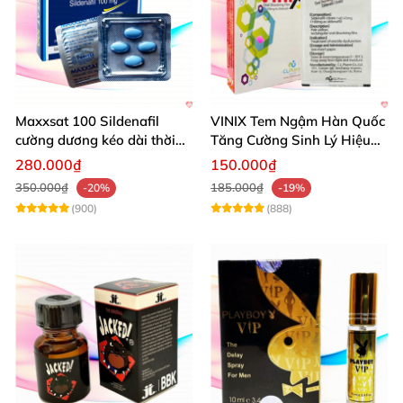
Maxxsat 100 Sildenafil
VINIX Tem Ngậm Hàn Quốc
cường dương kéo dài thời
Tăng Cường Sinh Lý Hiệu
gian dùng hiệu quả nhanh
Quả
280.000₫
150.000₫
350.000₫
185.000₫
-20%
-19%
(900)
(888)