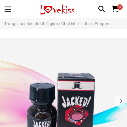
0
Trang chủ
/
Kéo dài thời gian
/
Chai hít kích thích Poppers