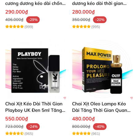
cương dương kéo dài chống
dương kéo dài thời gian
xuất tinh sớm 10 viên
chống xuất tinh hiệu quả
290.000₫
280.000₫
406.000₫
350.000₫
-29%
-20%
(999)
(995)
Chai Xịt Kéo Dài Thời Gian
Chai Xịt Oleo Lampo Kéo
Playboy UK Đen 5ml Tăng
Dài Tăng Thời Gian Quan
Khoái Cảm
Hệ Chính Hãng
550.000₫
480.000₫
723.000₫
800.000₫
-24%
-40%
(965)
(961)