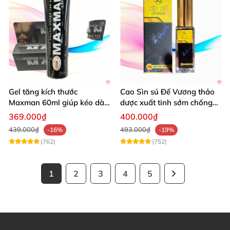
Gel tăng kích thước
Cao Sìn sú Đế Vương thảo
Maxman 60ml giúp kéo dài
dược xuất tinh sớm chống
thời gian quan hệ hiệu quả
hiệu quả nhất
369.000₫
400.000₫
439.000₫
493.000₫
-16%
-19%
(762)
(752)
1
2
3
4
5