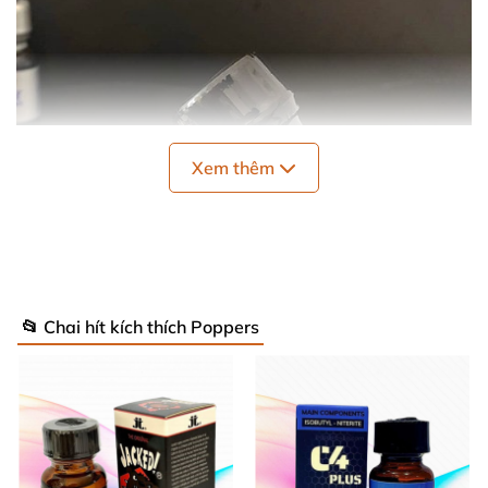
Xem thêm
📂 Chai hít kích thích Poppers
Popper Jacked 10ml PP20
được nhập khẩu trực tiếp từ Anh