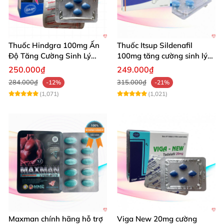
Thuốc Hindgra 100mg Ấn
Thuốc Itsup Sildenafil
Độ Tăng Cường Sinh Lý
100mg tăng cường sinh lý
Nam Hiệu Quả
kéo dài thời gian cho nam
250.000₫
249.000₫
284.000₫
315.000₫
-12%
-21%
(1,071)
(1,021)
Maxman chính hãng hỗ trợ
Viga New 20mg cường