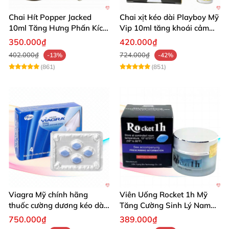
Chai Hít Popper Jacked
Chai xịt kéo dài Playboy Mỹ
10ml Tăng Hưng Phấn Kích
Vip 10ml tăng khoái cảm
Thích Mạnh Mẽ
nam
350.000₫
420.000₫
402.000₫
724.000₫
-13%
-42%
(861)
(851)
Viagra Mỹ chính hãng
Viên Uống Rocket 1h Mỹ
thuốc cường dương kéo dài
Tăng Cường Sinh Lý Nam
thời gian hiệu quả cho Nam
Hỗ Trợ Mạnh
750.000₫
389.000₫