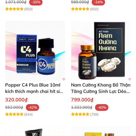
1.071.000₫
589.000₫
-30%
-34%
(850)
(850)
Popper C4 Plus Blue 10ml
Nam Cường Khang Bổ Thận
kích thích mạnh chai hít siêu
Tăng Cường Sinh Lực Dẻo
đỉnh
Dai Mạnh Mẽ
320.000₫
799.000₫
552.000₫
1.332.000₫
-42%
-40%
(844)
(798)