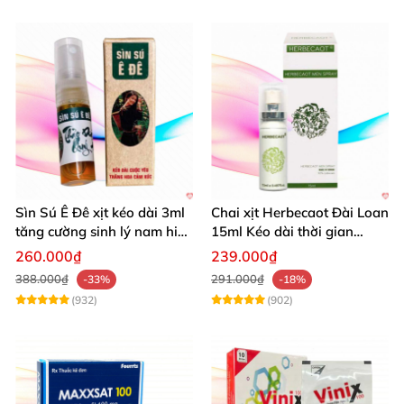
Sìn Sú Ê Đê xịt kéo dài 3ml
Chai xịt Herbecaot Đài Loan
tăng cường sinh lý nam hiệu
15ml Kéo dài thời gian
quả
Tăng khoái cảm
260.000₫
239.000₫
388.000₫
291.000₫
-33%
-18%
(932)
(902)