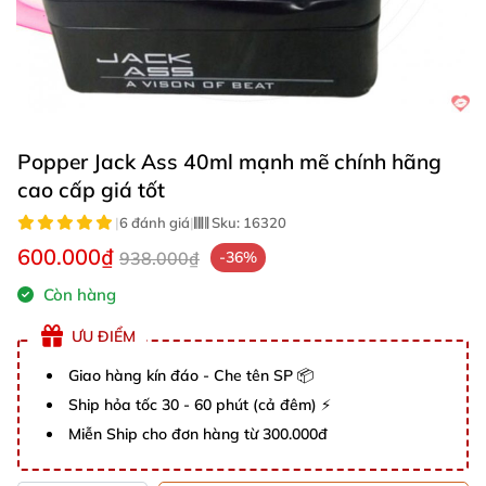
Popper Jack Ass 40ml mạnh mẽ chính hãng
cao cấp giá tốt
|
6 đánh giá
|
Sku:
16320
600.000₫
938.000₫
-36%
Còn hàng
ƯU ĐIỂM
Giao hàng kín đáo - Che tên SP 📦
Ship hỏa tốc 30 - 60 phút (cả đêm) ⚡
Miễn Ship cho đơn hàng từ 300.000đ