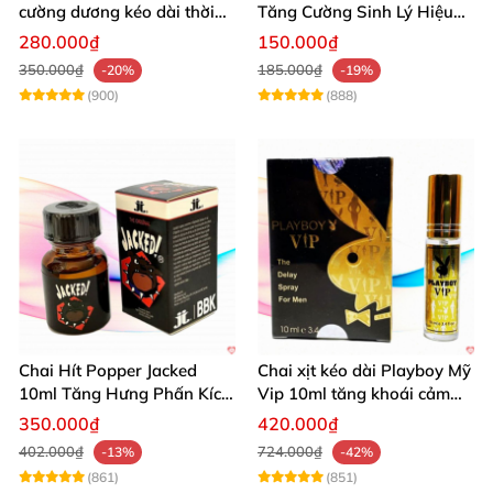
cường dương kéo dài thời
Tăng Cường Sinh Lý Hiệu
gian dùng hiệu quả nhanh
Quả
280.000₫
150.000₫
350.000₫
185.000₫
-20%
-19%
(900)
(888)
Chai Hít Popper Jacked
Chai xịt kéo dài Playboy Mỹ
10ml Tăng Hưng Phấn Kích
Vip 10ml tăng khoái cảm
Thích Mạnh Mẽ
nam
350.000₫
420.000₫
402.000₫
724.000₫
-13%
-42%
(861)
(851)