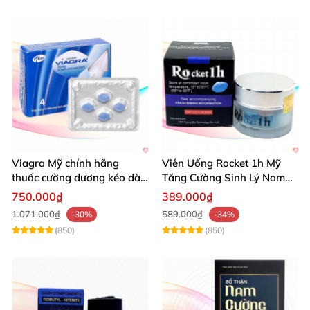
Viagra Mỹ chính hãng
Viên Uống Rocket 1h Mỹ
thuốc cường dương kéo dài
Tăng Cường Sinh Lý Nam
thời gian hiệu quả cho Nam
Hỗ Trợ Mạnh
750.000₫
389.000₫
1.071.000₫
589.000₫
-30%
-34%
(850)
(850)