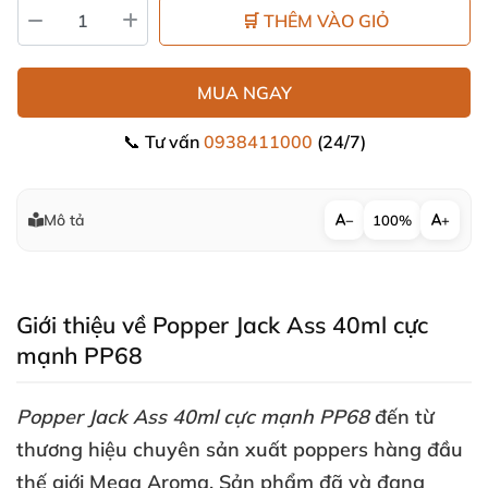
🛒 THÊM VÀO GIỎ
MUA NGAY
📞 Tư vấn
0938411000
(24/7)
Mô tả
−
100%
+
Giới thiệu về Popper Jack Ass 40ml cực
mạnh PP68
Popper Jack Ass 40ml cực mạnh PP68
đến từ
thương hiệu chuyên sản xuất poppers hàng đầu
thế giới Mega Aroma
. Sản phẩm
đã
và đang