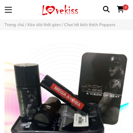
0
Trang chủ
/
Kéo dài thời gian
/
Chai hít kích thích Poppers