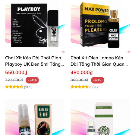
Chai Xịt Kéo Dài Thời Gian
Chai Xịt Oleo Lampo Kéo
Playboy UK Đen 5ml Tăng
Dài Tăng Thời Gian Quan
Khoái Cảm
Hệ Chính Hãng
550.000₫
480.000₫
723.000₫
800.000₫
-24%
-40%
(965)
(961)