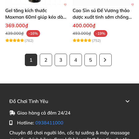
Gel tăng kích thước
Cao Sìn sú Đế Vương thảo
Maxman 60ml giúp kéo dài
dược xuất tinh sớm chống
thời gian quan hệ hiệu quả
hiệu quả nhất
369.000₫
400.000₫
439.000₫
493.000₫
-16%
-19%
(762)
(752)
1
2
3
4
5
Đồ Chơi Tình Yêu
Giao hàng cả đêm 24/24
Hotline:
0938411000
Chuyên đồ chơi người lớn, cốc tự sướng & máy massage