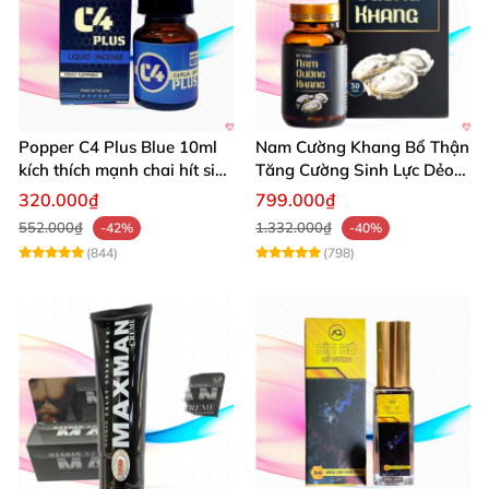
Popper C4 Plus Blue 10ml
Nam Cường Khang Bổ Thận
kích thích mạnh chai hít siêu
Tăng Cường Sinh Lực Dẻo
đỉnh
Dai Mạnh Mẽ
320.000₫
799.000₫
552.000₫
1.332.000₫
-42%
-40%
(844)
(798)