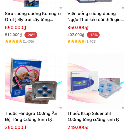
Siro cường dương Kamagra
Viên uống cường dương
Oral Jelly trái cây tăng
Ngựa Thái kéo dài thời gian
cường sinh lý nam
quan hệ
650.000₫
350.000₫
812.000₫
402.000₫
-20%
-13%
(1,405)
(1,403)
Thuốc Hindgra 100mg Ấn
Thuốc Itsup Sildenafil
Độ Tăng Cường Sinh Lý
100mg tăng cường sinh lý
Nam Hiệu Quả
kéo dài thời gian cho nam
250.000₫
249.000₫