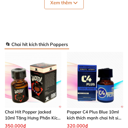
Xem thêm
📂 Chai hít kích thích Poppers
Popper Jack Ass 40ml cực mạnh PP68
sẽ mang đến bạn luồng
sinh khi mới
để bước vào cuộc “yêu” một cách mãnh liệt hơn.
Thông tin chi tiết
của Popper Jack Ass
40ml cực mạnh PP68
Chai Hít Popper Jacked
Popper C4 Plus Blue 10ml
10ml Tăng Hưng Phấn Kích
kích thích mạnh chai hít siêu
Tên sản phẩm: Popper Jack Ass 40ml cực mạnh
Thích Mạnh Mẽ
đỉnh
350.000₫
320.000₫