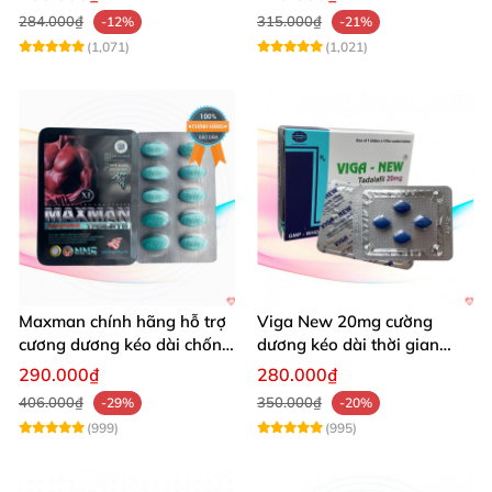
284.000₫
315.000₫
-12%
-21%
(1,071)
(1,021)
Maxman chính hãng hỗ trợ
Viga New 20mg cường
cương dương kéo dài chống
dương kéo dài thời gian
xuất tinh sớm 10 viên
chống xuất tinh hiệu quả
290.000₫
280.000₫
406.000₫
350.000₫
-29%
-20%
(999)
(995)