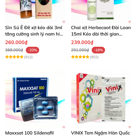
Sìn Sú Ê Đê xịt kéo dài 3ml
Chai xịt Herbecaot Đài Loan
tăng cường sinh lý nam hiệu
15ml Kéo dài thời gian
quả
Tăng khoái cảm
260.000₫
239.000₫
388.000₫
291.000₫
-33%
-18%
(932)
(902)
Maxxsat 100 Sildenafil
VINIX Tem Ngậm Hàn Quốc