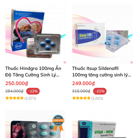
Thuốc Hindgra 100mg Ấn
Thuốc Itsup Sildenafil
Độ Tăng Cường Sinh Lý
100mg tăng cường sinh lý
Nam Hiệu Quả
kéo dài thời gian cho nam
250.000₫
249.000₫
284.000₫
315.000₫
-12%
-21%
(1,071)
(1,021)