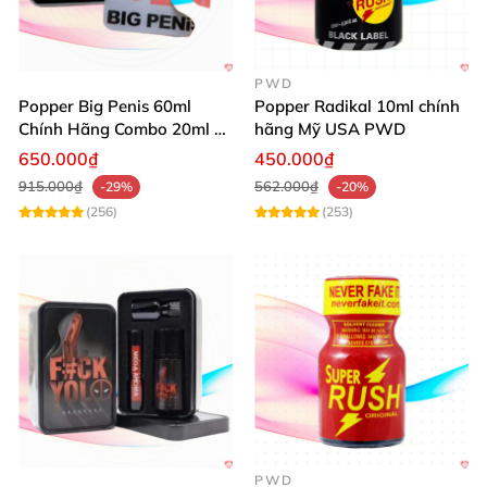
PWD
Popper Big Penis 60ml
Popper Radikal 10ml chính
Chính Hãng Combo 20ml +
hãng Mỹ USA PWD
40ml Tăng Khoái Cảm Cho
650.000₫
450.000₫
Top & Bot
915.000₫
562.000₫
-29%
-20%
(256)
(253)
PWD