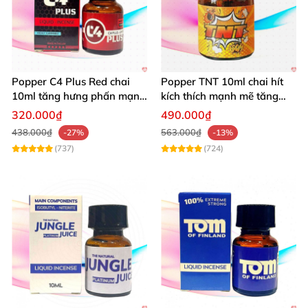
Popper C4 Plus Red chai
Popper TNT 10ml chai hít
10ml tăng hưng phấn mạnh
kích thích mạnh mẽ tăng
mẽ kích thích
cảm giác
320.000₫
490.000₫
438.000₫
563.000₫
-27%
-13%
(737)
(724)