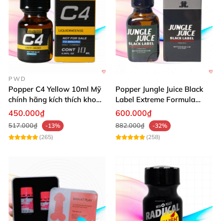
PWD
Popper C4 Yellow 10ml Mỹ
Popper Jungle Juice Black
chính hãng kích thích khoái
Label Extreme Formula
cảm
30ml
450.000₫
600.000₫
517.000₫
882.000₫
-13%
-32%
(265)
(258)