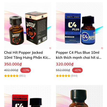
Chai Hít Popper Jacked
Popper C4 Plus Blue 10ml
10ml Tăng Hưng Phấn Kích
kích thích mạnh chai hít siêu
Thích Mạnh Mẽ
đỉnh
350.000₫
320.000₫
402.000₫
552.000₫
-13%
-42%
(861)
(844)