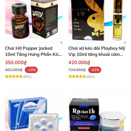
Chai Hít Popper Jacked
Chai xịt kéo dài Playboy Mỹ
10ml Tăng Hưng Phấn Kích
Vip 10ml tăng khoái cảm
Thích Mạnh Mẽ
nam
350.000₫
420.000₫
402.000₫
724.000₫
-13%
-42%
(861)
(851)