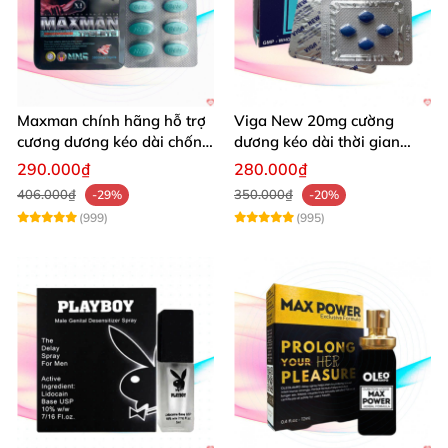
Maxman chính hãng hỗ trợ
Viga New 20mg cường
cương dương kéo dài chống
dương kéo dài thời gian
xuất tinh sớm 10 viên
chống xuất tinh hiệu quả
290.000₫
280.000₫
406.000₫
350.000₫
-29%
-20%
(999)
(995)