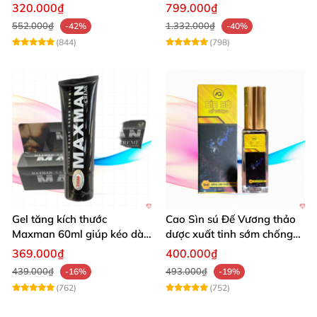
đỉnh
Dai Mạnh Mẽ
320.000₫
799.000₫
552.000₫
1.332.000₫
-42%
-40%
(844)
(798)
Gel tăng kích thước
Cao Sìn sú Đế Vương thảo
Maxman 60ml giúp kéo dài
dược xuất tinh sớm chống
thời gian quan hệ hiệu quả
hiệu quả nhất
369.000₫
400.000₫
439.000₫
493.000₫
-16%
-19%
(762)
(752)