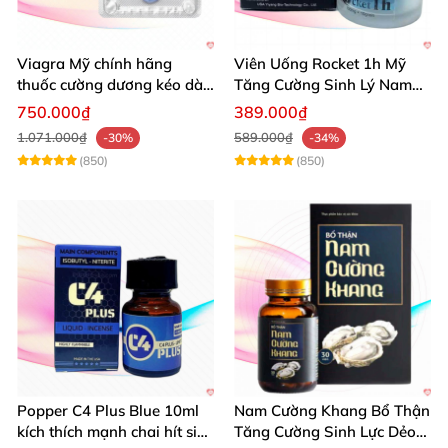
Viagra Mỹ chính hãng
Viên Uống Rocket 1h Mỹ
thuốc cường dương kéo dài
Tăng Cường Sinh Lý Nam
thời gian hiệu quả cho Nam
Hỗ Trợ Mạnh
750.000₫
389.000₫
1.071.000₫
589.000₫
-30%
-34%
(850)
(850)
Popper C4 Plus Blue 10ml
Nam Cường Khang Bổ Thận
kích thích mạnh chai hít siêu
Tăng Cường Sinh Lực Dẻo