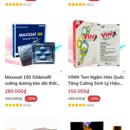
(932)
(902)
Maxxsat 100 Sildenafil
VINIX Tem Ngậm Hàn Quốc
cường dương kéo dài thời
Tăng Cường Sinh Lý Hiệu
gian dùng hiệu quả nhanh
Quả
280.000₫
150.000₫
350.000₫
185.000₫
-20%
-19%
(900)
(888)