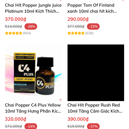
Chai Hít Popper Jungle Juice
Popper Tom Of Finland
Platinum 10ml Kích Thích
xanh 10ml chai hít kích
Mạnh
thích mạnh mẽ
370.000₫
290.000₫
514.000₫
377.000₫
-28%
-23%
(664)
(638)
Chai Popper C4 Plus Yellow
Chai Hít Popper Rush Red
10ml Tăng Hưng Phấn Kích
10ml Tăng Cảm Giác Kích
Thích Mạnh
Thích Mạnh
320.000₫
390.000₫
372.000₫
619.000₫
-14%
-37%