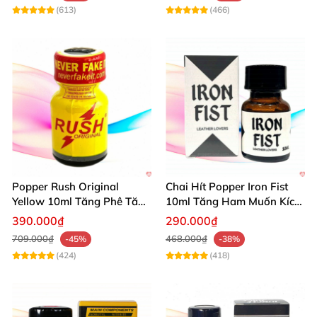
(613)
(466)
Popper Rush Original
Chai Hít Popper Iron Fist
Yellow 10ml Tăng Phê Tăng
10ml Tăng Ham Muốn Kích
Kích Thích
Thích Mạnh
390.000₫
290.000₫
709.000₫
468.000₫
-45%
-38%
(424)
(418)