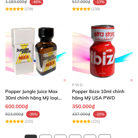
1.183.000₫
517.000₫
-40%
-13%
(239)
(238)
PWD
Popper Jungle Juice Max
Popper Ibiza 10ml chính
30ml chính hãng Mỹ loại
hãng Mỹ USA PWD
mạnh cho Top Bot
600.000₫
350.000₫
923.000₫
437.000₫
-35%
-20%
(232)
(231)