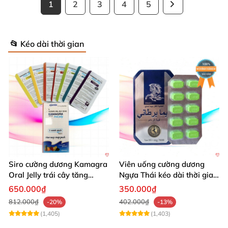
1
2
3
4
5
📂 Kéo dài thời gian
Siro cường dương Kamagra
Viên uống cường dương
Oral Jelly trái cây tăng
Ngựa Thái kéo dài thời gian
cường sinh lý nam
quan hệ
650.000₫
350.000₫
812.000₫
402.000₫
-20%
-13%
(1,405)
(1,403)