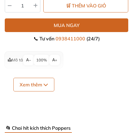
🛒 THÊM VÀO GIỎ
MUA NGAY
📞 Tư vấn
0938411000
(24/7)
Mô tả
−
100%
+
Xem thêm
📂 Chai hít kích thích Poppers