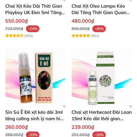
Chai Xịt Kéo Dài Thời Gian
Chai Xịt Oleo Lampo Kéo
Playboy UK Đen 5ml Tăng
Dài Tăng Thời Gian Quan
Khoái Cảm
Hệ Chính Hãng
550.000₫
480.000₫
723.000₫
800.000₫
-24%
-40%
(965)
(961)
Sìn Sú Ê Đê xịt kéo dài 3ml
Chai xịt Herbecaot Đài Loan
tăng cường sinh lý nam hiệu
15ml Kéo dài thời gian
quả
Tăng khoái cảm
260.000₫
239.000₫
388.000₫
291.000₫
-33%
-18%