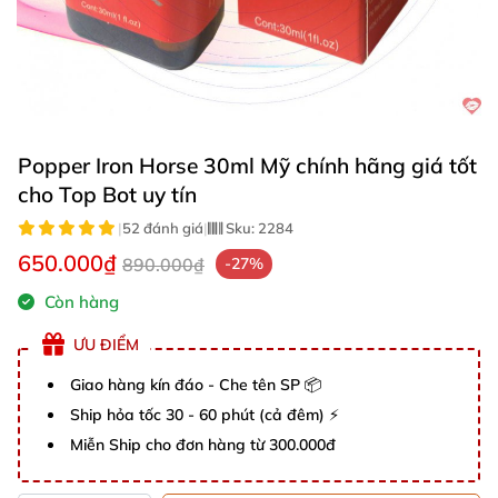
Popper Iron Horse 30ml Mỹ chính hãng giá tốt
cho Top Bot uy tín
|
52 đánh giá
|
Sku:
2284
650.000₫
890.000₫
-27%
Còn hàng
ƯU ĐIỂM
Giao hàng kín đáo - Che tên SP 📦
Ship hỏa tốc 30 - 60 phút (cả đêm) ⚡
Miễn Ship cho đơn hàng từ 300.000đ