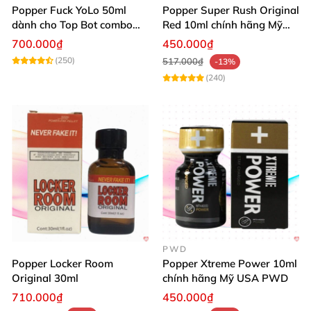
Popper Fuck YoLo 50ml
Popper Super Rush Original
dành cho Top Bot combo
Red 10ml chính hãng Mỹ
hộp thiếc 40ml + 10ml
USA PWD
700.000₫
450.000₫
(250)
517.000₫
-13%
(240)
PWD
Popper Locker Room
Popper Xtreme Power 10ml
Original 30ml
chính hãng Mỹ USA PWD
710.000₫
450.000₫