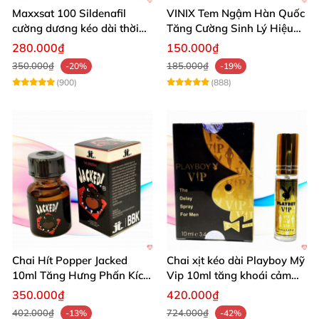
Maxxsat 100 Sildenafil
VINIX Tem Ngậm Hàn Quốc
cường dương kéo dài thời
Tăng Cường Sinh Lý Hiệu
gian dùng hiệu quả nhanh
Quả
280.000₫
150.000₫
350.000₫
185.000₫
-20%
-19%
(900)
(888)
Chai Hít Popper Jacked
Chai xịt kéo dài Playboy Mỹ
10ml Tăng Hưng Phấn Kích
Vip 10ml tăng khoái cảm
Thích Mạnh Mẽ
nam
350.000₫
420.000₫
402.000₫
724.000₫
-13%
-42%