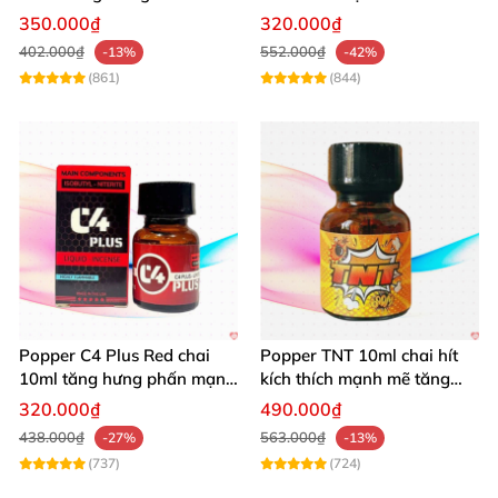
Thích Mạnh Mẽ
đỉnh
350.000₫
320.000₫
402.000₫
552.000₫
-13%
-42%
(861)
(844)
Popper C4 Plus Red chai
Popper TNT 10ml chai hít
10ml tăng hưng phấn mạnh
kích thích mạnh mẽ tăng
mẽ kích thích
cảm giác
320.000₫
490.000₫
438.000₫
563.000₫
-27%
-13%
(737)
(724)