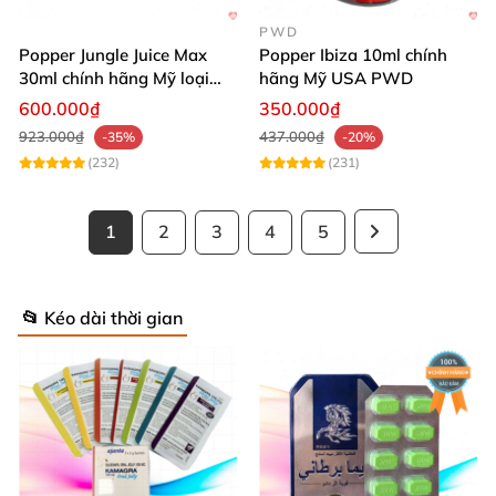
PWD
Popper Jungle Juice Max
Popper Ibiza 10ml chính
30ml chính hãng Mỹ loại
hãng Mỹ USA PWD
mạnh cho Top Bot
600.000₫
350.000₫
923.000₫
437.000₫
-35%
-20%
(232)
(231)
1
2
3
4
5
📂 Kéo dài thời gian