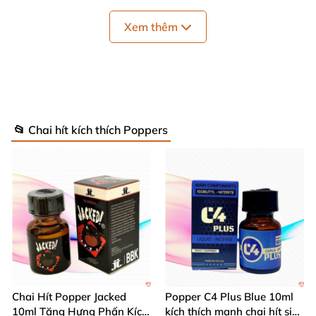
Xem thêm
Popper Hardware chai 10ml có chữ "PPP" (Power
Pack Pellet)
. Hãy đặt mua
các sản phẩm popper
chính hãng giá rẻ dành cho Top
và Bot tại Shop bán
popper uy tín nhất
của chúng tôi
để
được hỗ trợ
📂 Chai hít kích thích Poppers
24/7.
Chai Hít Popper Jacked
Popper C4 Plus Blue 10ml
10ml Tăng Hưng Phấn Kích
kích thích mạnh chai hít siêu