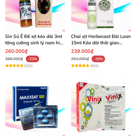
Sìn Sú Ê Đê xịt kéo dài 3ml
Chai xịt Herbecaot Đài Loan
tăng cường sinh lý nam hiệu
15ml Kéo dài thời gian
quả
Tăng khoái cảm
260.000₫
239.000₫
388.000₫
291.000₫
-33%
-18%
(932)
(902)