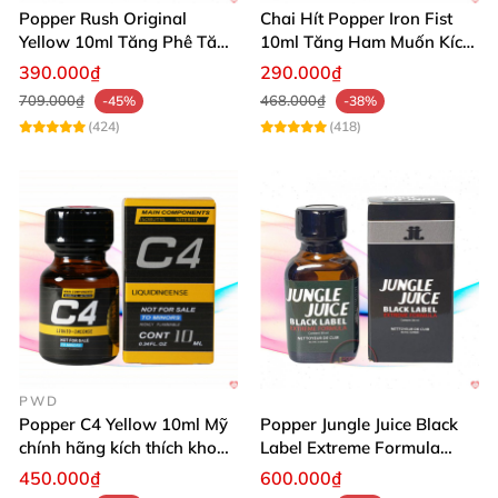
Popper Rush Original
Chai Hít Popper Iron Fist
Yellow 10ml Tăng Phê Tăng
10ml Tăng Ham Muốn Kích
Kích Thích
Thích Mạnh
390.000₫
290.000₫
709.000₫
468.000₫
-45%
-38%
(424)
(418)
PWD
Popper C4 Yellow 10ml Mỹ
Popper Jungle Juice Black
chính hãng kích thích khoái
Label Extreme Formula
cảm
30ml
450.000₫
600.000₫