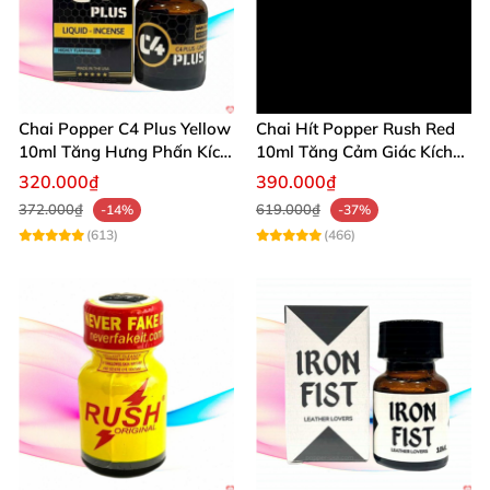
Chai Popper C4 Plus Yellow
Chai Hít Popper Rush Red
10ml Tăng Hưng Phấn Kích
10ml Tăng Cảm Giác Kích
Thích Mạnh
Thích Mạnh
320.000₫
390.000₫
372.000₫
619.000₫
-14%
-37%
(613)
(466)