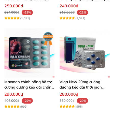
Nam Hiệu Quả
kéo dài thời gian cho nam
250.000₫
249.000₫
284.000₫
315.000₫
-12%
-21%
(1,071)
(1,021)
Maxman chính hãng hỗ trợ
Viga New 20mg cường
cương dương kéo dài chống
dương kéo dài thời gian
xuất tinh sớm 10 viên
chống xuất tinh hiệu quả
290.000₫
280.000₫
406.000₫
350.000₫
-29%
-20%
(999)
(995)