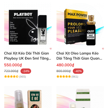
Chai Xịt Kéo Dài Thời Gian
Chai Xịt Oleo Lampo Kéo
Playboy UK Đen 5ml Tăng
Dài Tăng Thời Gian Quan
Khoái Cảm
Hệ Chính Hãng
550.000₫
480.000₫
723.000₫
800.000₫
-24%
-40%
(965)
(961)