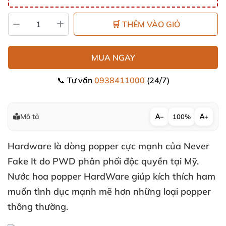
🛒 THÊM VÀO GIỎ
MUA NGAY
📞 Tư vấn
0938411000
(24/7)
Mô tả
−
100%
+
Hardware là dòng popper cực mạnh
của Never
Fake It do PWD phân phối độc quyền tại Mỹ
.
Nước hoa popper HardWare giúp kích thích ham
muốn tình dục mạnh mẽ hơn
những loại popper
thông thường.