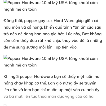
Đồng thời
, popper gay sex Hard Ware giúp giãn cơ
hậu môn
và cổ họng
, khiến
quá trình “ân ái” cửa sau
trở nên dễ dàng hơn bao giờ hết
. Lúc này
, Bot không
còn cảm thấy đau rát khó chịu
, thay vào đó là
những
đê mê sung sướng mỗi lần Top tiến vào.
Khi ngửi popper Hardware bạn
sẽ thấy một luồn hơi
nóng chạy khắp cơ thể
. Làn gió nứng ấy
sẽ truyền
lên não
và làm bạn chỉ muốn úp mặt vào cu anh ấy
và bú mút liên tục thỏa mãn dục vọng
của cả hai.