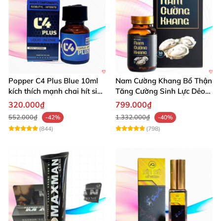
Popper C4 Plus Blue 10ml
Nam Cường Khang Bổ Thận
kích thích mạnh chai hít siêu
Tăng Cường Sinh Lực Dẻo
đỉnh
Dai Mạnh Mẽ
320.000₫
799.000₫
552.000₫
1.332.000₫
-42%
-40%
(844)
(798)