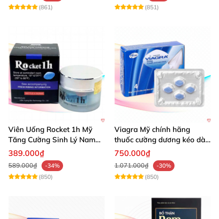
(861)
(851)
Viên Uống Rocket 1h Mỹ
Viagra Mỹ chính hãng
Tăng Cường Sinh Lý Nam
thuốc cường dương kéo dài
Hỗ Trợ Mạnh
thời gian hiệu quả cho Nam
389.000₫
750.000₫
589.000₫
1.071.000₫
-34%
-30%
(850)
(850)