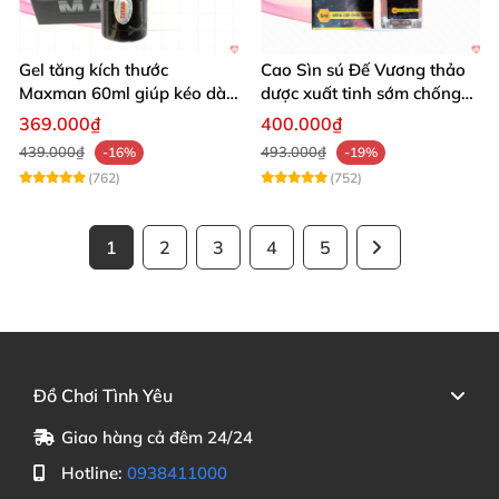
Gel tăng kích thước
Cao Sìn sú Đế Vương thảo
Maxman 60ml giúp kéo dài
dược xuất tinh sớm chống
thời gian quan hệ hiệu quả
hiệu quả nhất
369.000₫
400.000₫
439.000₫
493.000₫
-16%
-19%
(762)
(752)
1
2
3
4
5
Đồ Chơi Tình Yêu
Giao hàng cả đêm 24/24
Hotline:
0938411000