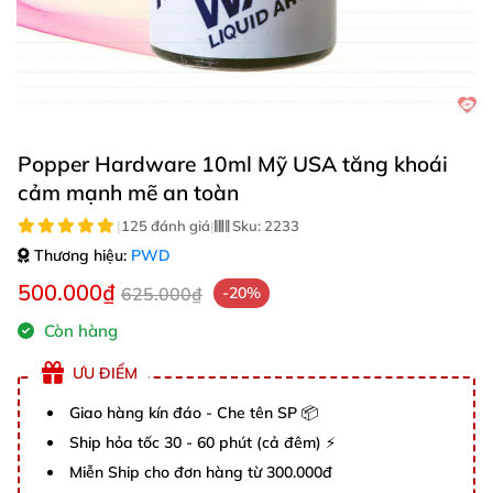
Popper Hardware 10ml Mỹ USA tăng khoái
cảm mạnh mẽ an toàn
|
125 đánh giá
|
Sku:
2233
Thương hiệu:
PWD
500.000₫
625.000₫
-20%
Còn hàng
ƯU ĐIỂM
Giao hàng kín đáo - Che tên SP 📦
Ship hỏa tốc 30 - 60 phút (cả đêm) ⚡
Miễn Ship cho đơn hàng từ 300.000đ