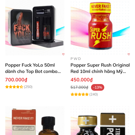
PWD
Popper Fuck YoLo 50ml
Popper Super Rush Original
dành cho Top Bot combo
Red 10ml chính hãng Mỹ
hộp thiếc 40ml + 10ml
USA PWD
700.000₫
450.000₫
(250)
517.000₫
-13%
(240)