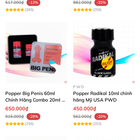
517.000₫
882.000₫
-13%
-32%
(265)
(258)
PWD
Popper Big Penis 60ml
Popper Radikal 10ml chính
Chính Hãng Combo 20ml +
hãng Mỹ USA PWD
40ml Tăng Khoái Cảm Cho
650.000₫
450.000₫
Top & Bot
915.000₫
562.000₫
-29%
-20%
(256)
(253)