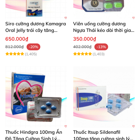
Siro cường dương Kamagra
Viên uống cường dương
Oral Jelly trái cây tăng
Ngựa Thái kéo dài thời gian
cường sinh lý nam
quan hệ
650.000₫
350.000₫
812.000₫
402.000₫
-20%
-13%
(1,405)
(1,403)
Thuốc Hindgra 100mg Ấn
Thuốc Itsup Sildenafil
Độ Tăng Cường Sinh Lý
100mg tăng cường sinh lý