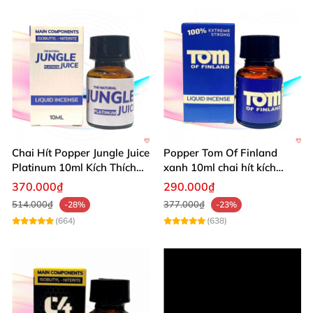
Chai Hít Popper Jungle Juice
Popper Tom Of Finland
Platinum 10ml Kích Thích
xanh 10ml chai hít kích
Mạnh
thích mạnh mẽ
370.000₫
290.000₫
514.000₫
377.000₫
-28%
-23%
(664)
(638)