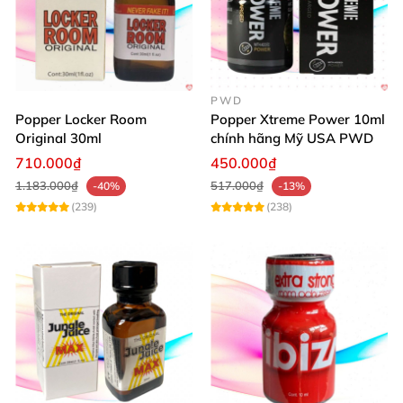
PWD
Popper Locker Room
Popper Xtreme Power 10ml
Original 30ml
chính hãng Mỹ USA PWD
710.000₫
450.000₫
1.183.000₫
517.000₫
-40%
-13%
(239)
(238)