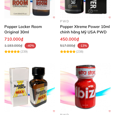
PWD
Popper Locker Room
Popper Xtreme Power 10ml
Original 30ml
chính hãng Mỹ USA PWD
710.000₫
450.000₫
1.183.000₫
517.000₫
-40%
-13%
(239)
(238)
PWD