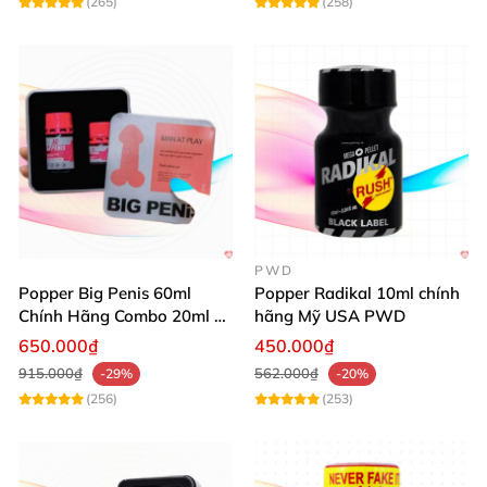
(265)
(258)
PWD
Popper Big Penis 60ml
Popper Radikal 10ml chính
Chính Hãng Combo 20ml +
hãng Mỹ USA PWD
40ml Tăng Khoái Cảm Cho
650.000₫
450.000₫
Top & Bot
915.000₫
562.000₫
-29%
-20%
(256)
(253)