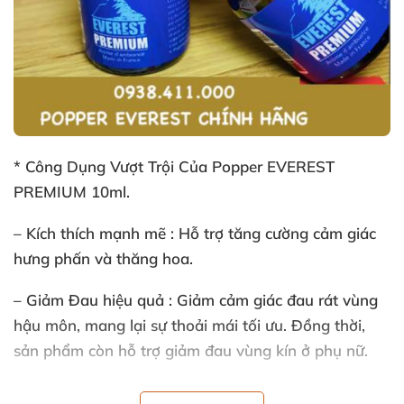
* Công Dụng Vượt Trội Của Popper EVEREST
PREMIUM 10ml.
– Kích thích mạnh mẽ : Hỗ trợ tăng cường cảm giác
hưng phấn
và thăng hoa.
– Giảm Đau hiệu quả : Giảm cảm giác đau rát vùng
hậu môn
, mang lại sự thoải mái tối ưu
. Đồng thời
,
sản phẩm còn hỗ trợ giảm đau vùng kín ở phụ nữ.
– Thời gian tác dụng : Hiệu quả kéo dài từ 5-10 phút
,