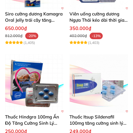
Siro cường dương Kamagra
Viên uống cường dương
Oral Jelly trái cây tăng
Ngựa Thái kéo dài thời gian
cường sinh lý nam
quan hệ
650.000₫
350.000₫
812.000₫
402.000₫
-20%
-13%
(1,405)
(1,403)
Thuốc Hindgra 100mg Ấn
Thuốc Itsup Sildenafil
Độ Tăng Cường Sinh Lý
100mg tăng cường sinh lý
Nam Hiệu Quả
kéo dài thời gian cho nam
250.000₫
249.000₫