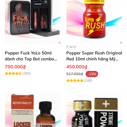
PWD
Popper Fuck YoLo 50ml
Popper Super Rush Original
dành cho Top Bot combo
Red 10ml chính hãng Mỹ
hộp thiếc 40ml + 10ml
USA PWD
700.000₫
450.000₫
(250)
517.000₫
-13%
(240)