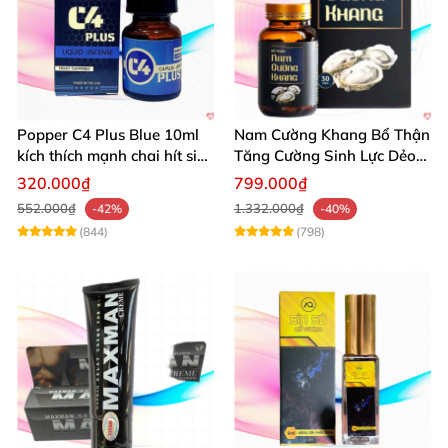
Popper C4 Plus Blue 10ml
Nam Cường Khang Bổ Thận
kích thích mạnh chai hít siêu
Tăng Cường Sinh Lực Dẻo
đỉnh
Dai Mạnh Mẽ
320.000₫
799.000₫
552.000₫
1.332.000₫
-42%
-40%
(844)
(798)