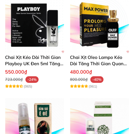
Chai Xịt Kéo Dài Thời Gian
Chai Xịt Oleo Lampo Kéo
Playboy UK Đen 5ml Tăng
Dài Tăng Thời Gian Quan
Khoái Cảm
Hệ Chính Hãng
550.000₫
480.000₫
723.000₫
800.000₫
-24%
-40%
(965)
(961)