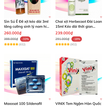
Sìn Sú Ê Đê xịt kéo dài 3ml
Chai xịt Herbecaot Đài Loan
tăng cường sinh lý nam hiệu
15ml Kéo dài thời gian
quả
Tăng khoái cảm
260.000₫
239.000₫
388.000₫
291.000₫
-33%
-18%
(932)
(902)
Maxxsat 100 Sildenafil
VINIX Tem Ngậm Hàn Quốc