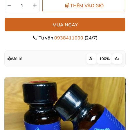
🛒 THÊM VÀO GIỎ
MUA NGAY
📞 Tư vấn
0938411000
(24/7)
Mô tả
−
100%
+