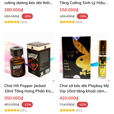
cường dương kéo dài thời
Tăng Cường Sinh Lý Hiệu
gian dùng hiệu quả nhanh
Quả
280.000₫
150.000₫
350.000₫
185.000₫
-20%
-19%
(900)
(888)
Chai Hít Popper Jacked
Chai xịt kéo dài Playboy Mỹ
10ml Tăng Hưng Phấn Kích
Vip 10ml tăng khoái cảm
Thích Mạnh Mẽ
nam
350.000₫
420.000₫
402.000₫
724.000₫
-13%
-42%
(861)
(851)