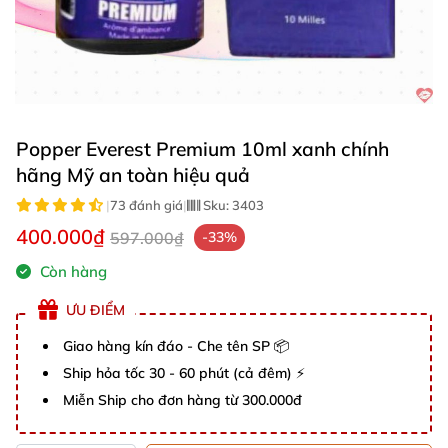
Popper Everest Premium 10ml xanh chính
hãng Mỹ an toàn hiệu quả
|
73 đánh giá
|
Sku:
3403
400.000₫
597.000₫
-33%
Còn hàng
ƯU ĐIỂM
Giao hàng kín đáo - Che tên SP 📦
Ship hỏa tốc 30 - 60 phút (cả đêm) ⚡
Miễn Ship cho đơn hàng từ 300.000đ