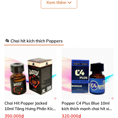
Xem thêm
đem lại trải nghiệm nhẹ nhàng
hoặc mạnh mẽ tùy
thuộc vào cách sử dụng.
📂 Chai hít kích thích Poppers
Chai Hít Popper Jacked
Popper C4 Plus Blue 10ml
10ml Tăng Hưng Phấn Kích
kích thích mạnh chai hít siêu
* Hướng Dẫn Sử Dụng Popper EVEREST PREMIUM
Thích Mạnh Mẽ
đỉnh
350.000₫
320.000₫