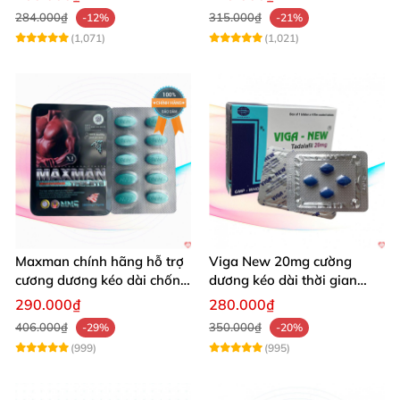
284.000₫
315.000₫
-12%
-21%
(1,071)
(1,021)
Maxman chính hãng hỗ trợ
Viga New 20mg cường
cương dương kéo dài chống
dương kéo dài thời gian
xuất tinh sớm 10 viên
chống xuất tinh hiệu quả
290.000₫
280.000₫
406.000₫
350.000₫
-29%
-20%
(999)
(995)