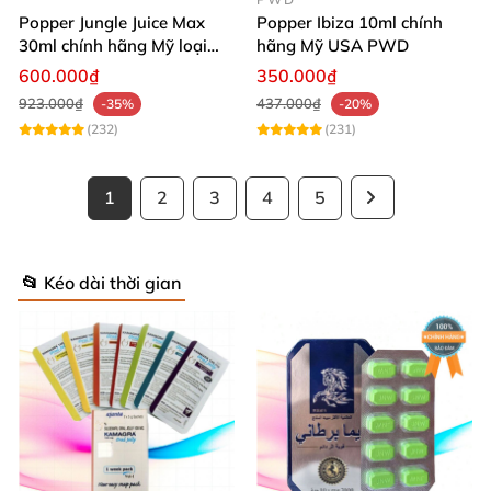
Popper Jungle Juice Max
Popper Ibiza 10ml chính
30ml chính hãng Mỹ loại
hãng Mỹ USA PWD
mạnh cho Top Bot
600.000₫
350.000₫
923.000₫
437.000₫
-35%
-20%
(232)
(231)
1
2
3
4
5
📂 Kéo dài thời gian