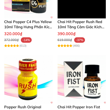
Chai Popper C4 Plus Yellow
Chai Hít Popper Rush Red
10ml Tăng Hưng Phấn Kích
10ml Tăng Cảm Giác Kích
Thích Mạnh
Thích Mạnh
320.000₫
390.000₫
372.000₫
619.000₫
-14%
-37%
(613)
(466)
Popper Rush Original
Chai Hít Popper Iron Fist