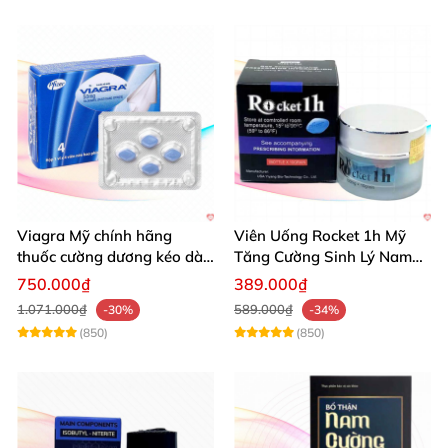
Viagra Mỹ chính hãng
Viên Uống Rocket 1h Mỹ
thuốc cường dương kéo dài
Tăng Cường Sinh Lý Nam
thời gian hiệu quả cho Nam
Hỗ Trợ Mạnh
750.000₫
389.000₫
1.071.000₫
589.000₫
-30%
-34%
(850)
(850)