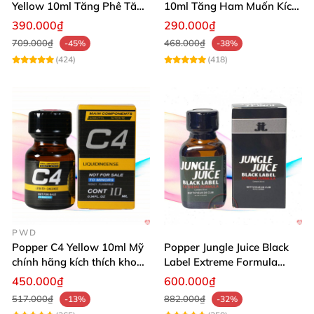
Yellow 10ml Tăng Phê Tăng
10ml Tăng Ham Muốn Kích
Kích Thích
Thích Mạnh
390.000₫
290.000₫
709.000₫
468.000₫
-45%
-38%
(424)
(418)
PWD
Popper C4 Yellow 10ml Mỹ
Popper Jungle Juice Black
chính hãng kích thích khoái
Label Extreme Formula
cảm
30ml
450.000₫
600.000₫
517.000₫
882.000₫
-13%
-32%