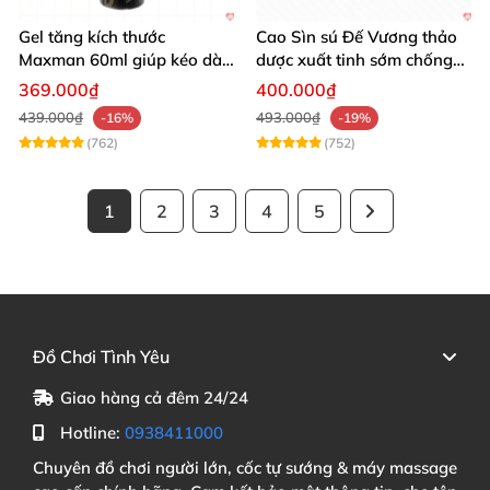
Gel tăng kích thước
Cao Sìn sú Đế Vương thảo
Maxman 60ml giúp kéo dài
dược xuất tinh sớm chống
thời gian quan hệ hiệu quả
hiệu quả nhất
369.000₫
400.000₫
439.000₫
493.000₫
-16%
-19%
(762)
(752)
1
2
3
4
5
Đồ Chơi Tình Yêu
Giao hàng cả đêm 24/24
Hotline:
0938411000
Chuyên đồ chơi người lớn, cốc tự sướng & máy massage