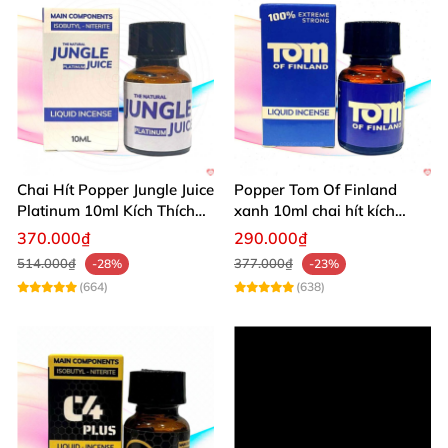
Chai Hít Popper Jungle Juice
Popper Tom Of Finland
Platinum 10ml Kích Thích
xanh 10ml chai hít kích
Mạnh
thích mạnh mẽ
370.000₫
290.000₫
514.000₫
377.000₫
-28%
-23%
(664)
(638)