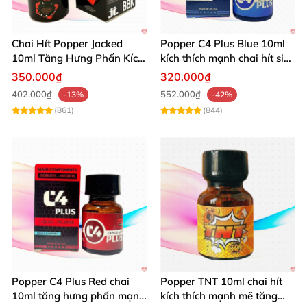
Chai Hít Popper Jacked
Popper C4 Plus Blue 10ml
10ml Tăng Hưng Phấn Kích
kích thích mạnh chai hít siêu
Thích Mạnh Mẽ
đỉnh
350.000₫
320.000₫
402.000₫
552.000₫
-13%
-42%
(861)
(844)
Popper C4 Plus Red chai
Popper TNT 10ml chai hít
10ml tăng hưng phấn mạnh
kích thích mạnh mẽ tăng