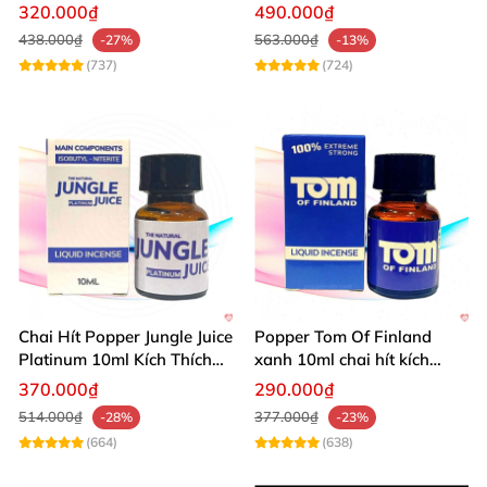
mẽ kích thích
cảm giác
320.000₫
490.000₫
438.000₫
563.000₫
-27%
-13%
(737)
(724)
Chai Hít Popper Jungle Juice
Popper Tom Of Finland
Platinum 10ml Kích Thích
xanh 10ml chai hít kích
Mạnh
thích mạnh mẽ
370.000₫
290.000₫
514.000₫
377.000₫
-28%
-23%
(664)
(638)