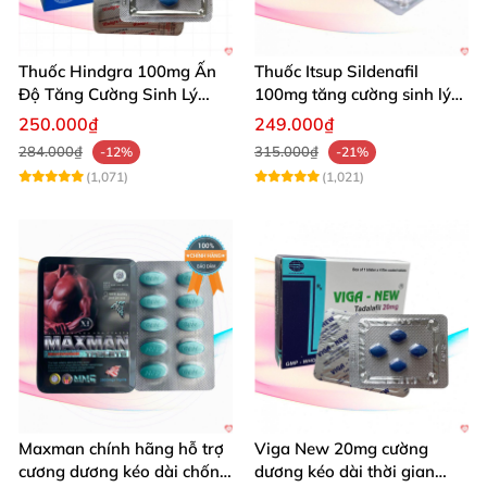
Thuốc Hindgra 100mg Ấn
Thuốc Itsup Sildenafil
Độ Tăng Cường Sinh Lý
100mg tăng cường sinh lý
Nam Hiệu Quả
kéo dài thời gian cho nam
250.000₫
249.000₫
284.000₫
315.000₫
-12%
-21%
(1,071)
(1,021)
Maxman chính hãng hỗ trợ
Viga New 20mg cường
cương dương kéo dài chống
dương kéo dài thời gian