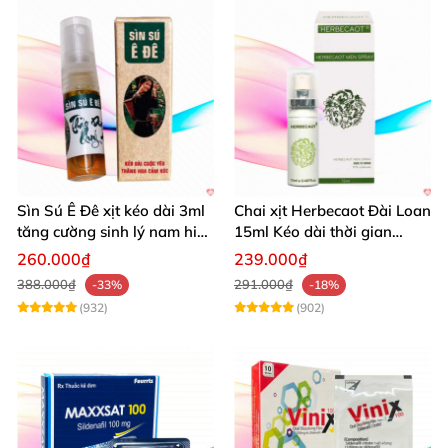
Sìn Sú Ê Đê xịt kéo dài 3ml
Chai xịt Herbecaot Đài Loan
tăng cường sinh lý nam hiệu
15ml Kéo dài thời gian
quả
Tăng khoái cảm
260.000₫
239.000₫
388.000₫
291.000₫
-33%
-18%
(932)
(902)