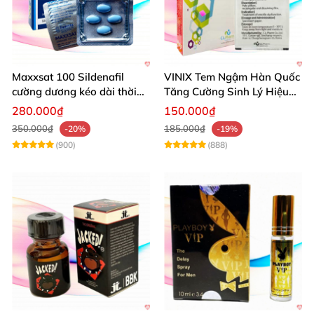
Maxxsat 100 Sildenafil
VINIX Tem Ngậm Hàn Quốc
cường dương kéo dài thời
Tăng Cường Sinh Lý Hiệu
gian dùng hiệu quả nhanh
Quả
280.000₫
150.000₫
350.000₫
185.000₫
-20%
-19%
(900)
(888)