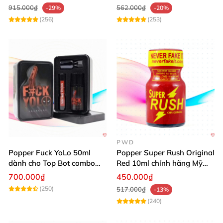
Top & Bot
915.000₫
562.000₫
-29%
-20%
(256)
(253)
PWD
Popper Fuck YoLo 50ml
Popper Super Rush Original
dành cho Top Bot combo
Red 10ml chính hãng Mỹ
hộp thiếc 40ml + 10ml
USA PWD
700.000₫
450.000₫
(250)
517.000₫
-13%
(240)