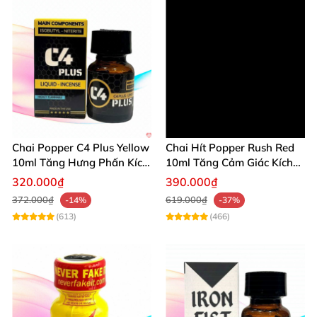
Chai Popper C4 Plus Yellow
Chai Hít Popper Rush Red
10ml Tăng Hưng Phấn Kích
10ml Tăng Cảm Giác Kích
Thích Mạnh
Thích Mạnh
320.000₫
390.000₫
372.000₫
619.000₫
-14%
-37%
(613)
(466)