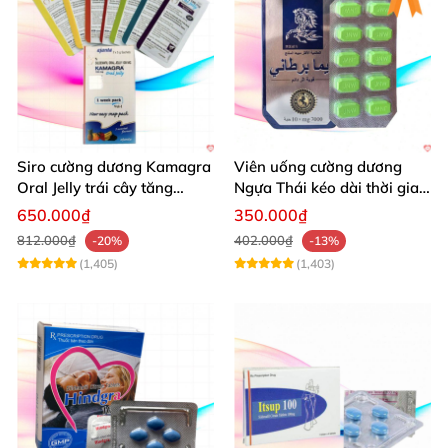
Siro cường dương Kamagra
Viên uống cường dương
Oral Jelly trái cây tăng
Ngựa Thái kéo dài thời gian
cường sinh lý nam
quan hệ
650.000₫
350.000₫
812.000₫
402.000₫
-20%
-13%
(1,405)
(1,403)