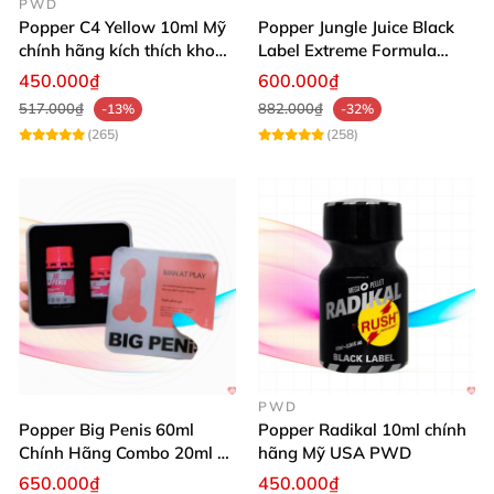
PWD
Popper C4 Yellow 10ml Mỹ
Popper Jungle Juice Black
chính hãng kích thích khoái
Label Extreme Formula
cảm
30ml
450.000₫
600.000₫
517.000₫
882.000₫
-13%
-32%
(265)
(258)
PWD
Popper Big Penis 60ml
Popper Radikal 10ml chính
Chính Hãng Combo 20ml +
hãng Mỹ USA PWD
40ml Tăng Khoái Cảm Cho
650.000₫
450.000₫