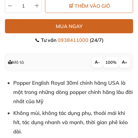
🛒 THÊM VÀO GIỎ
MUA NGAY
📞 Tư vấn
0938411000
(24/7)
Mô tả
−
100%
+
Popper English Royal 30ml chính hãng USA là
một trong
những dòng popper chính hãng lâu đời
nhất
của Mỹ
Không mùi
, không tác dụng phụ
, thoải mái khi
hít
, tác dụng nhanh
và mạnh
, thời gian phê kéo
dài.