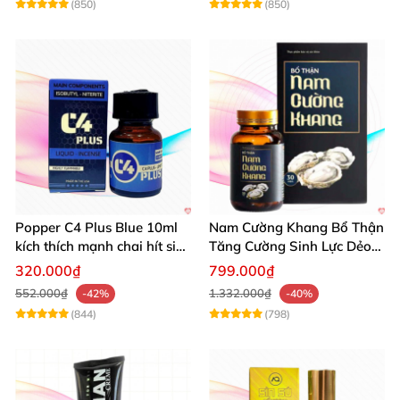
(850)
(850)
Popper C4 Plus Blue 10ml
Nam Cường Khang Bổ Thận
kích thích mạnh chai hít siêu
Tăng Cường Sinh Lực Dẻo
đỉnh
Dai Mạnh Mẽ
320.000₫
799.000₫
552.000₫
1.332.000₫
-42%
-40%
(844)
(798)