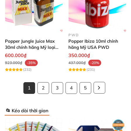
PWD
Popper Jungle Juice Max
Popper Ibiza 10ml chính
30ml chính hãng Mỹ loại
hãng Mỹ USA PWD
mạnh cho Top Bot
600.000₫
350.000₫
923.000₫
437.000₫
-35%
-20%
(232)
(231)
1
2
3
4
5
📂 Kéo dài thời gian