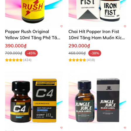
Popper Rush Original
Chai Hít Popper Iron Fist
Yellow 10ml Tăng Phê Tăng
10ml Tăng Ham Muốn Kích
Kích Thích
Thích Mạnh
390.000₫
290.000₫
709.000₫
468.000₫
-45%
-38%
(424)
(418)