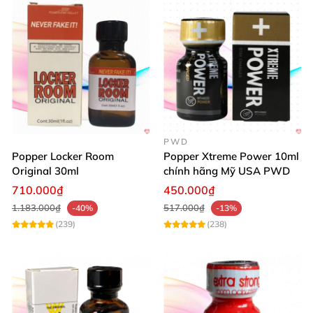
PWD
Popper Locker Room
Popper Xtreme Power 10ml
Original 30ml
chính hãng Mỹ USA PWD
710.000₫
450.000₫
1.183.000₫
517.000₫
-40%
-13%
(239)
(238)