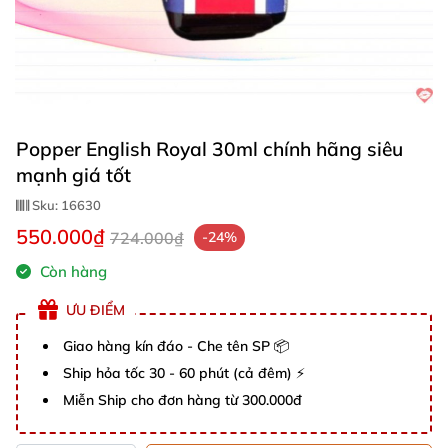
Popper English Royal 30ml chính hãng siêu
mạnh giá tốt
Sku:
16630
550.000₫
724.000₫
-24%
Còn hàng
ƯU ĐIỂM
Giao hàng kín đáo - Che tên SP 📦
Ship hỏa tốc 30 - 60 phút (cả đêm) ⚡
Miễn Ship cho đơn hàng từ 300.000đ