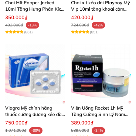
Chai Hít Popper Jacked
Chai xịt kéo dài Playboy Mỹ
10ml Tăng Hưng Phấn Kích
Vip 10ml tăng khoái cảm
Thích Mạnh Mẽ
nam
350.000₫
420.000₫
402.000₫
724.000₫
-13%
-42%
(861)
(851)
Viagra Mỹ chính hãng
Viên Uống Rocket 1h Mỹ
thuốc cường dương kéo dài
Tăng Cường Sinh Lý Nam
thời gian hiệu quả cho Nam
Hỗ Trợ Mạnh
750.000₫
389.000₫
1.071.000₫
589.000₫
-30%
-34%