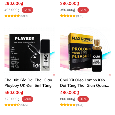
xuất tinh sớm 10 viên
chống xuất tinh hiệu quả
290.000₫
280.000₫
406.000₫
350.000₫
-29%
-20%
(999)
(995)
Chai Xịt Kéo Dài Thời Gian
Chai Xịt Oleo Lampo Kéo
Playboy UK Đen 5ml Tăng
Dài Tăng Thời Gian Quan
Khoái Cảm
Hệ Chính Hãng
550.000₫
480.000₫
723.000₫
800.000₫
-24%
-40%
(965)
(961)