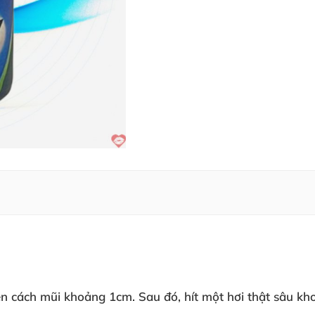
lên cách mũi khoảng 1cm
. Sau đó
, hít một hơi thật sâu k