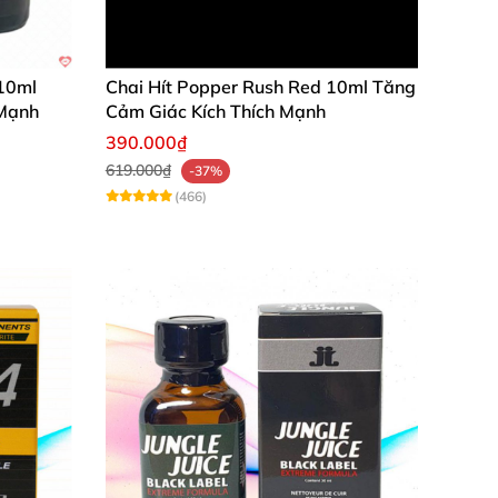
 10ml
Chai Hít Popper Rush Red 10ml Tăng
 Mạnh
Cảm Giác Kích Thích Mạnh
390.000₫
619.000₫
-37%
(466)