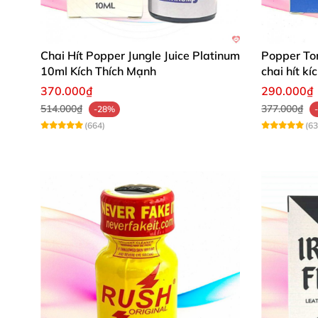
Chai Hít Popper Jungle Juice Platinum
Popper To
10ml Kích Thích Mạnh
chai hít k
370.000₫
290.000₫
514.000₫
377.000₫
-28%
(664)
(63