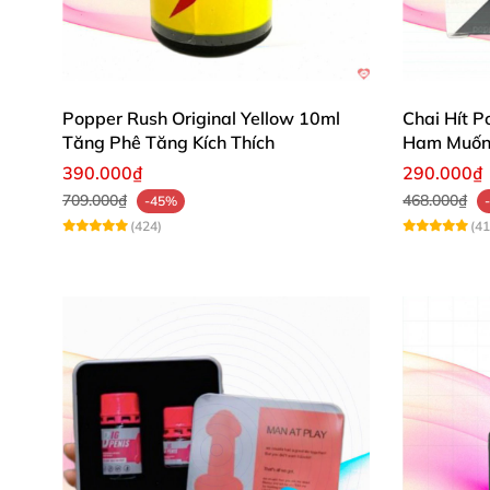
Popper Rush Original Yellow 10ml
Chai Hít P
Tăng Phê Tăng Kích Thích
Ham Muốn 
390.000₫
290.000₫
709.000₫
468.000₫
-45%
(424)
(41