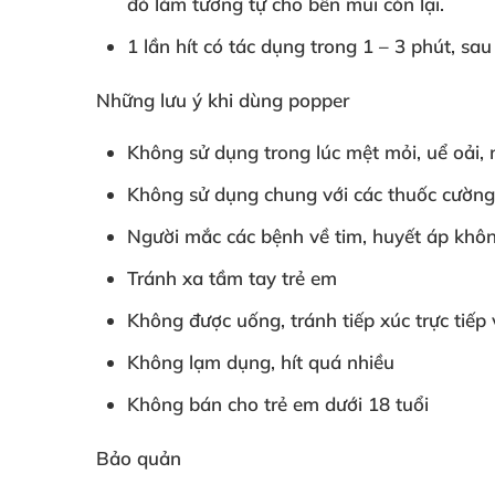
đó làm tương tự cho bên mũi còn lại.
1 lần hít có tác dụng trong 1 – 3 phút
,
sau
Những lưu ý khi dùng popper
Không sử dụng trong lúc mệt mỏi
, uể oải
,
Không sử dụng chung
với
các thuốc cườn
Người mắc
các bệnh về tim
, huyết áp khô
Tránh xa tầm tay trẻ em
Không
được uống
, tránh tiếp xúc trực tiếp
Không lạm dụng
, hít
quá nhiều
Không bán cho trẻ em dưới 18 tuổi
Bảo quản