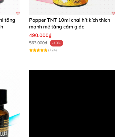
ml tăng
Popper TNT 10ml chai hít kích thích
ch
mạnh mẽ tăng cảm giác
490.000₫
563.000₫
-13%
(724)