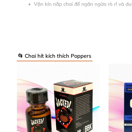
Vặn kín nắp chai
để ngăn ngừa rò rỉ
và du
Để nơi khô thoáng
, không
để nơi có ánh n
📂 Chai hít kích thích Poppers