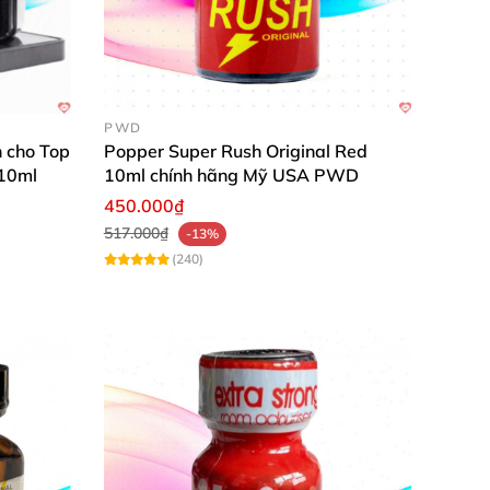
PWD
 cho Top
Popper Super Rush Original Red
 10ml
10ml chính hãng Mỹ USA PWD
450.000₫
517.000₫
-13%
(240)