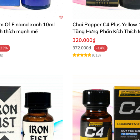
m Of Finland xanh 10ml
Chai Popper C4 Plus Yellow
ích thích mạnh mẽ
Tăng Hưng Phấn Kích Thích
320.000₫
372.000₫
-23%
-14%
8)
(613)