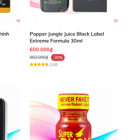
hính
Popper Jungle Juice Black Label
Extreme Formula 30ml
600.000₫
882.000₫
-32%
(258)