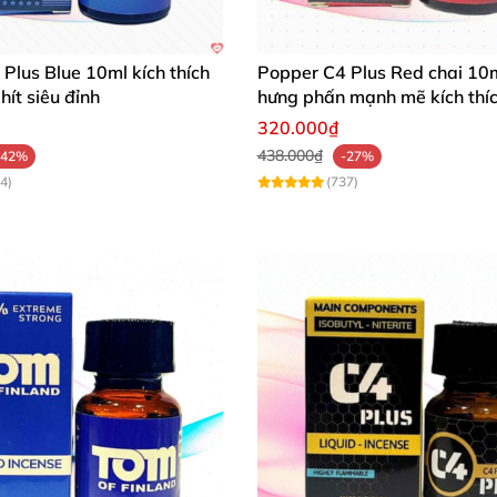
Plus Blue 10ml kích thích
Popper C4 Plus Red chai 10
hít siêu đỉnh
hưng phấn mạnh mẽ kích thí
320.000₫
438.000₫
-42%
-27%
4)
(737)