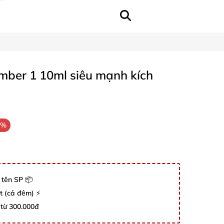
mber 1 10ml siêu mạnh kích
1%
 tên SP 📦
út (cả đêm) ⚡
 từ 300.000đ