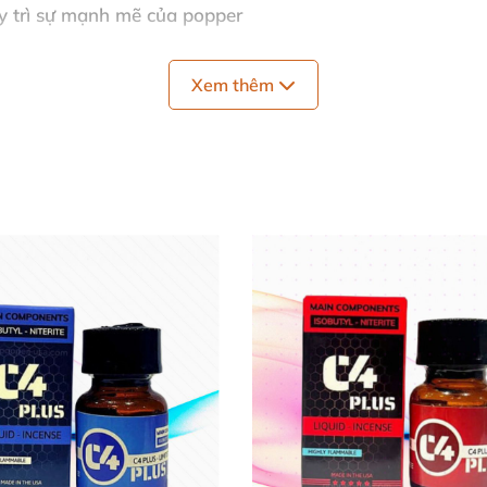
y trì sự mạnh mẽ
của popper
ắng mặt trời
, cốp xe…
Xem thêm