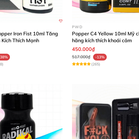
PWD
opper Iron Fist 10ml Tăng
Popper C4 Yellow 10ml Mỹ c
Kích Thích Mạnh
hãng kích thích khoái cảm
450.000₫
517.000₫
-38%
-13%
8)
(265)