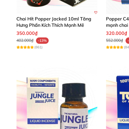
Chai Hít Popper Jacked 10ml Tăng
Popper C4 
Hưng Phấn Kích Thích Mạnh Mẽ
mạnh chai 
350.000₫
320.000₫
402.000₫
552.000₫
-13%
(861)
(84