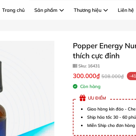
Trang chủ
Sản phẩm
Thương hiệu
Liên hệ
Popper Energy Nu
thích cực đỉnh
Sku:
16431
300.000₫
508.000₫
-4
Còn hàng
ƯU ĐIỂM
Giao hàng kín đáo - Che
Ship hỏa tốc 30 - 60 ph
Miễn Ship cho đơn hàng