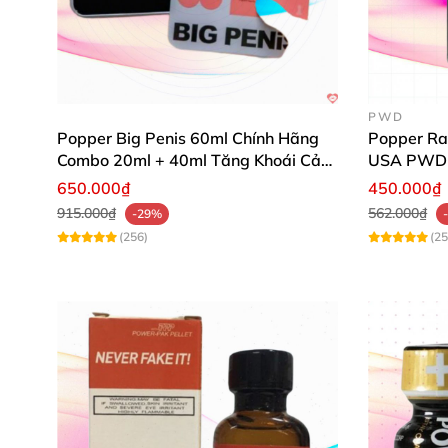
PWD
Popper Big Penis 60ml Chính Hãng
Popper Ra
Combo 20ml + 40ml Tăng Khoái Cảm
USA PWD
Cho Top & Bot
650.000₫
450.000₫
915.000₫
562.000₫
-29%
(256)
(25