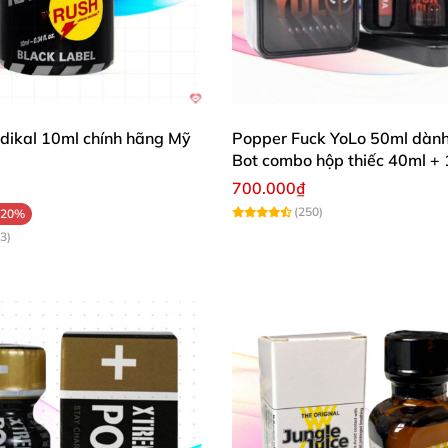
dikal 10ml chính hãng Mỹ
Popper Fuck YoLo 50ml dành
Bot combo hộp thiếc 40ml +
700.000₫
(250)
-20%
3)