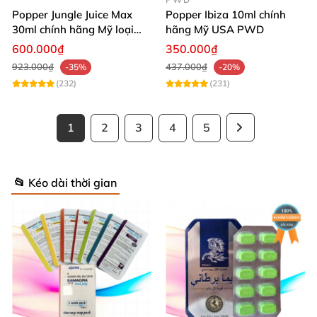
Popper Jungle Juice Max
Popper Ibiza 10ml chính
30ml chính hãng Mỹ loại
hãng Mỹ USA PWD
mạnh cho Top Bot
600.000₫
350.000₫
923.000₫
437.000₫
-35%
-20%
(232)
(231)
1
2
3
4
5
📂 Kéo dài thời gian