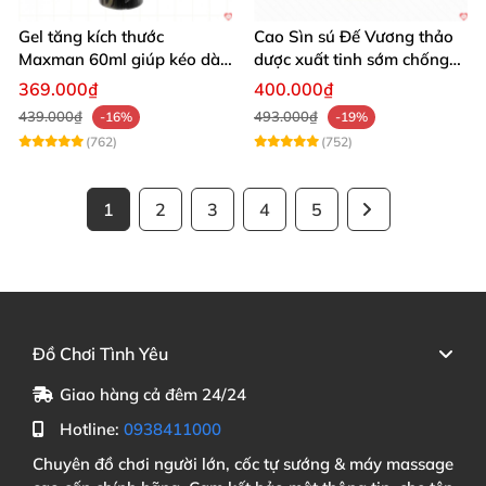
Gel tăng kích thước
Cao Sìn sú Đế Vương thảo
Maxman 60ml giúp kéo dài
dược xuất tinh sớm chống
thời gian quan hệ hiệu quả
hiệu quả nhất
369.000₫
400.000₫
439.000₫
493.000₫
-16%
-19%
(762)
(752)
1
2
3
4
5
Đồ Chơi Tình Yêu
Giao hàng cả đêm 24/24
Hotline:
0938411000
Chuyên đồ chơi người lớn, cốc tự sướng & máy massage