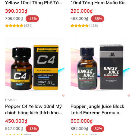
Yellow 10ml Tăng Phê Tăng
10ml Tăng Ham Muốn Kích
Kích Thích
Thích Mạnh
390.000₫
290.000₫
709.000₫
468.000₫
-45%
-38%
(424)
(418)
PWD
Popper C4 Yellow 10ml Mỹ
Popper Jungle Juice Black
chính hãng kích thích khoái
Label Extreme Formula
cảm
30ml
450.000₫
600.000₫
517.000₫
882.000₫
-13%
-32%