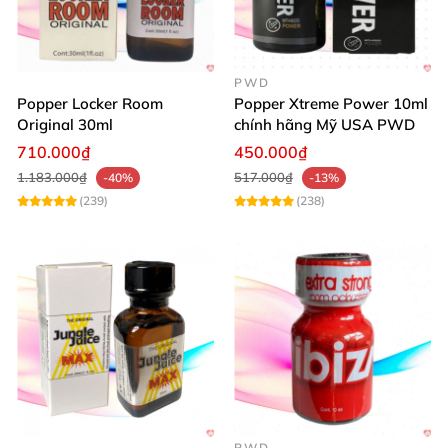
PWD
Popper Locker Room
Popper Xtreme Power 10ml
Original 30ml
chính hãng Mỹ USA PWD
710.000₫
450.000₫
1.183.000₫
517.000₫
-40%
-13%
(239)
(238)
PWD