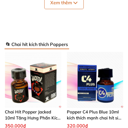
Xem thêm
Độ êm
: êm
, không thấy cảm giác đau đầu.
Độ lâu
:
cũng giống như
các dòng popper khác
,
popper skull kéo dài khoảng 1-2 phút
và không
để
lại tác dụng phụ.
📂 Chai hít kích thích Poppers
Chai Hít Popper Jacked
Popper C4 Plus Blue 10ml
10ml Tăng Hưng Phấn Kích
kích thích mạnh chai hít siêu
Thích Mạnh Mẽ
đỉnh
350.000₫
320.000₫