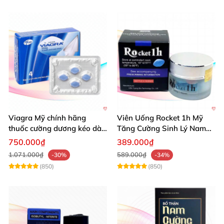
Viagra Mỹ chính hãng
Viên Uống Rocket 1h Mỹ
thuốc cường dương kéo dài
Tăng Cường Sinh Lý Nam
thời gian hiệu quả cho Nam
Hỗ Trợ Mạnh
750.000₫
389.000₫
1.071.000₫
589.000₫
-30%
-34%
(850)
(850)