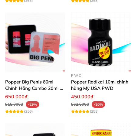
(265)
(258)
PWD
Popper Big Penis 60ml
Popper Radikal 10ml chính
Chính Hãng Combo 20ml +
hãng Mỹ USA PWD
40ml Tăng Khoái Cảm Cho
650.000₫
450.000₫
Top & Bot
915.000₫
562.000₫
-29%
-20%
(256)
(253)