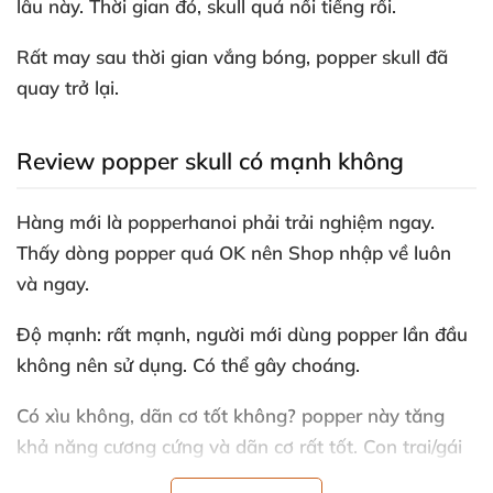
lâu này
. Thời gian đó
, skull
quá nổi tiếng rồi.
Rất may sau thời gian vắng bóng
, popper skull
đã
quay trở lại.
Review popper skull có mạnh không
Hàng mới là popperhanoi phải trải nghiệm ngay
.
Thấy dòng popper
quá OK nên Shop nhập về luôn
và ngay.
Độ mạnh
:
rất mạnh
, người mới dùng popper lần đầu
không nên sử dụng
. Có thể gây choáng.
Có xìu không
, dãn cơ tốt không?
popper này tăng
khả năng cương cứng
và dãn cơ
rất tốt
. Con trai/gái
đều dùng
được.