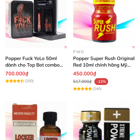
PWD
Popper Fuck YoLo 50ml
Popper Super Rush Original
dành cho Top Bot combo
Red 10ml chính hãng Mỹ
hộp thiếc 40ml + 10ml
USA PWD
700.000₫
450.000₫
(250)
517.000₫
-13%
(240)