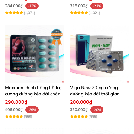
284.000₫
315.000₫
-12%
-21%
(1,071)
(1,021)
Maxman chính hãng hỗ trợ
Viga New 20mg cường
cương dương kéo dài chống
dương kéo dài thời gian
xuất tinh sớm 10 viên
chống xuất tinh hiệu quả
290.000₫
280.000₫
406.000₫
350.000₫
-29%
-20%
(999)
(995)