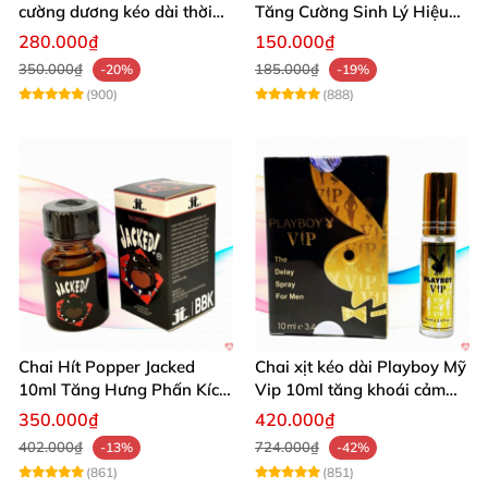
cường dương kéo dài thời
Tăng Cường Sinh Lý Hiệu
gian dùng hiệu quả nhanh
Quả
280.000₫
150.000₫
350.000₫
185.000₫
-20%
-19%
(900)
(888)
Chai Hít Popper Jacked
Chai xịt kéo dài Playboy Mỹ
10ml Tăng Hưng Phấn Kích
Vip 10ml tăng khoái cảm
Thích Mạnh Mẽ
nam
350.000₫
420.000₫
402.000₫
724.000₫
-13%
-42%
(861)
(851)