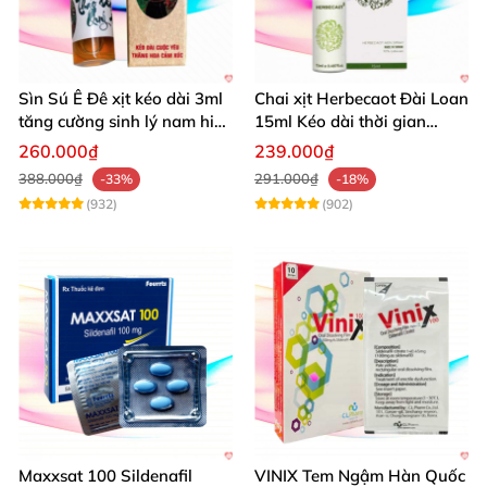
Sìn Sú Ê Đê xịt kéo dài 3ml
Chai xịt Herbecaot Đài Loan
tăng cường sinh lý nam hiệu
15ml Kéo dài thời gian
quả
Tăng khoái cảm
260.000₫
239.000₫
388.000₫
291.000₫
-33%
-18%
(932)
(902)
Maxxsat 100 Sildenafil
VINIX Tem Ngậm Hàn Quốc