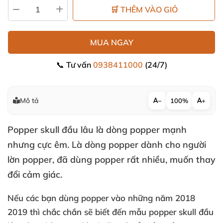
🛒 THÊM VÀO GIỎ
MUA NGAY
📞 Tư vấn
0938411000
(24/7)
Mô tả
−
100%
+
Popper skull đầu lâu là dòng popper mạnh
nhưng cực êm
. Là dòng popper dành cho người
lờn popper
,
đã dùng popper
rất nhiều
, muốn thay
đổi cảm giác.
Nếu
các bạn dùng popper vào
những năm 2018
2019
thì chắc chắn
sẽ biết đến mẫu popper skull đầu