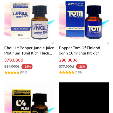
Chai Hít Popper Jungle Juice
Popper Tom Of Finland
Platinum 10ml Kích Thích
xanh 10ml chai hít kích
Mạnh
thích mạnh mẽ
370.000₫
290.000₫
514.000₫
377.000₫
-28%
-23%
(664)
(638)