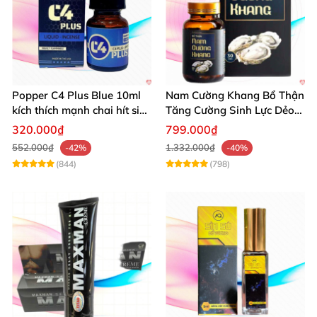
Popper C4 Plus Blue 10ml
Nam Cường Khang Bổ Thận
kích thích mạnh chai hít siêu
Tăng Cường Sinh Lực Dẻo
đỉnh
Dai Mạnh Mẽ
320.000₫
799.000₫
552.000₫
1.332.000₫
-42%
-40%
(844)
(798)