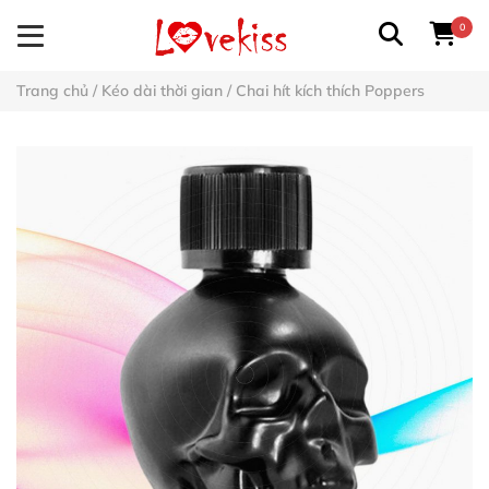
0
Trang chủ
/
Kéo dài thời gian
/
Chai hít kích thích Poppers