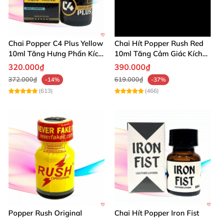
Chai Popper C4 Plus Yellow
Chai Hít Popper Rush Red
10ml Tăng Hưng Phấn Kích
10ml Tăng Cảm Giác Kích
Thích Mạnh
Thích Mạnh
320.000₫
390.000₫
372.000₫
619.000₫
-14%
-37%
(613)
(466)
Popper Rush Original
Chai Hít Popper Iron Fist