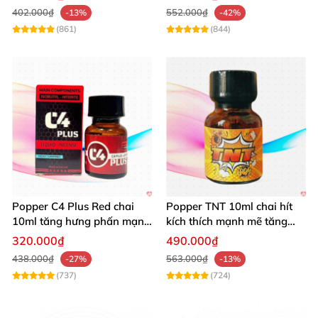
402.000₫
552.000₫
-13%
-42%
(861)
(844)
Popper C4 Plus Red chai
Popper TNT 10ml chai hít
10ml tăng hưng phấn mạnh
kích thích mạnh mẽ tăng
mẽ kích thích
cảm giác
320.000₫
490.000₫
438.000₫
563.000₫
-27%
-13%
(737)
(724)