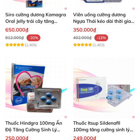
Siro cường dương Kamagra
Viên uống cường dương
Oral Jelly trái cây tăng
Ngựa Thái kéo dài thời gian
cường sinh lý nam
quan hệ
650.000₫
350.000₫
812.000₫
402.000₫
-20%
-13%
(1,405)
(1,403)
Thuốc Hindgra 100mg Ấn
Thuốc Itsup Sildenafil
Độ Tăng Cường Sinh Lý
100mg tăng cường sinh lý
Nam Hiệu Quả
kéo dài thời gian cho nam
250.000₫
249.000₫