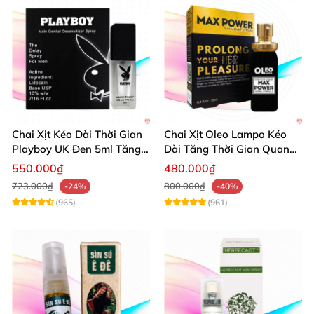
Chai Xịt Kéo Dài Thời Gian
Chai Xịt Oleo Lampo Kéo
Playboy UK Đen 5ml Tăng
Dài Tăng Thời Gian Quan
Khoái Cảm
Hệ Chính Hãng
550.000₫
480.000₫
723.000₫
800.000₫
-24%
-40%
(965)
(961)