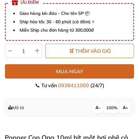
ƯU ĐIỂM
Giao hàng kín đáo - Che tên SP 📦
Ship hỏa tốc 30 - 60 phút (cả đêm) ⚡
Miễn Ship cho đơn hàng từ 300.000đ
🛒 THÊM VÀO GIỎ
MUA NGAY
📞 Tư vấn
0938411000
(24/7)
Mô tả
−
100%
+
Popper Con Ong 10ml hít một hơi phê cả