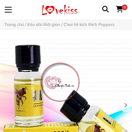
0
Trang chủ
/
Kéo dài thời gian
/
Chai hít kích thích Poppers