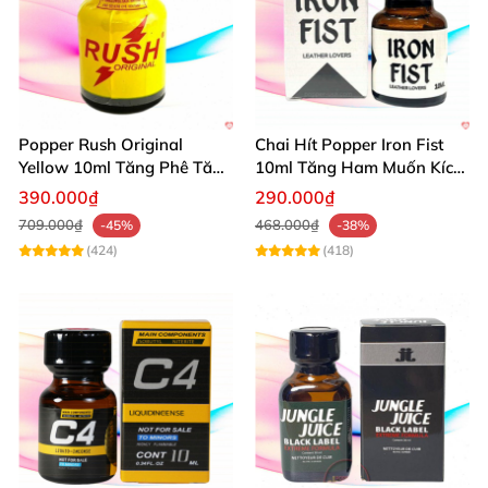
Popper Rush Original
Chai Hít Popper Iron Fist
Yellow 10ml Tăng Phê Tăng
10ml Tăng Ham Muốn Kích
Kích Thích
Thích Mạnh
390.000₫
290.000₫
709.000₫
468.000₫
-45%
-38%
(424)
(418)