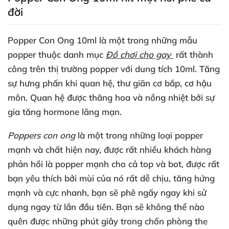
đời
Popper Con Ong 10ml
là một trong
những mẫu
popper thuộc danh mục
Đồ chơi cho gay
rất thành
công trên thị trường popper
với dung tích 10ml. Tăng
sự hưng phấn khi quan hệ
, thư giãn cơ bắp
, cơ hậu
môn
. Quan hệ
được thăng hoa
và nồng nhiệt
bởi sự
gia tăng hormone lãng mạn.
Poppers con ong
là một trong
những loại popper
mạnh
và chất
hiện nay
,
được
rất nhiều khách hàng
phản hồi là popper mạnh cho cả top
và bot
,
được
rất
bạn yêu thích
bởi mùi
của nó
rất dễ chịu
, tăng hứng
mạnh
và cực nhanh
, bạn
sẽ phê ngấy ngay khi sử
dụng ngay từ lần đầu tiên
. Bạn
sẽ không thể nào
quên
được
những phút giây trong chốn phòng the