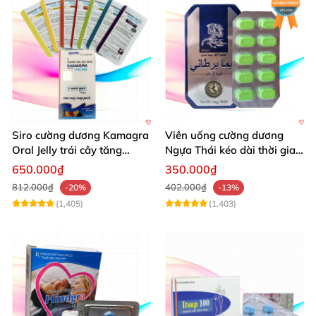
Siro cường dương Kamagra
Viên uống cường dương
Oral Jelly trái cây tăng
Ngựa Thái kéo dài thời gian
cường sinh lý nam
quan hệ
650.000₫
350.000₫
812.000₫
402.000₫
-20%
-13%
(1,405)
(1,403)