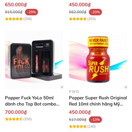
40ml Tăng Khoái Cảm Cho
650.000₫
450.000₫
Top & Bot
915.000₫
562.000₫
-29%
-20%
(256)
(253)
PWD
Popper Fuck YoLo 50ml
Popper Super Rush Original
dành cho Top Bot combo
Red 10ml chính hãng Mỹ
hộp thiếc 40ml + 10ml
USA PWD
700.000₫
450.000₫
(250)
517.000₫
-13%
(240)