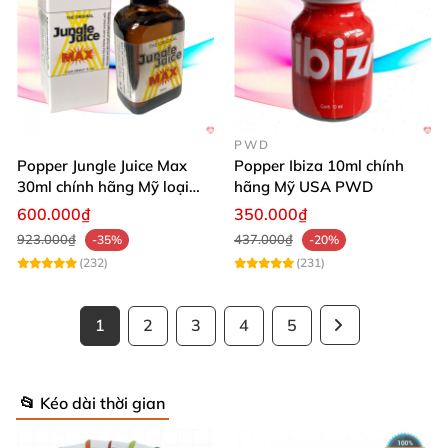
PWD
Popper Jungle Juice Max
Popper Ibiza 10ml chính
30ml chính hãng Mỹ loại
hãng Mỹ USA PWD
mạnh cho Top Bot
600.000₫
350.000₫
923.000₫
437.000₫
-35%
-20%
(232)
(231)
1
2
3
4
5
📂 Kéo dài thời gian