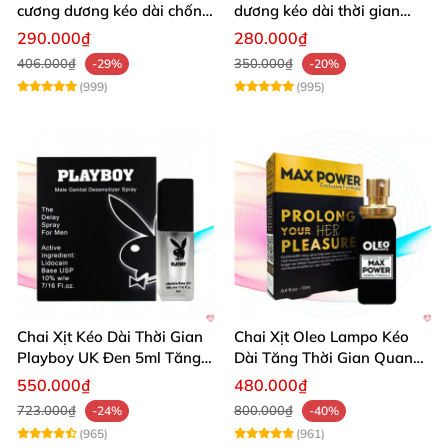
cương dương kéo dài chống
dương kéo dài thời gian
xuất tinh sớm 10 viên
chống xuất tinh hiệu quả
290.000₫
280.000₫
406.000₫
350.000₫
-29%
-20%
(999)
(995)
Chai Xịt Kéo Dài Thời Gian
Chai Xịt Oleo Lampo Kéo
Playboy UK Đen 5ml Tăng
Dài Tăng Thời Gian Quan
Khoái Cảm
Hệ Chính Hãng
550.000₫
480.000₫
723.000₫
800.000₫
-24%
-40%
(965)
(961)