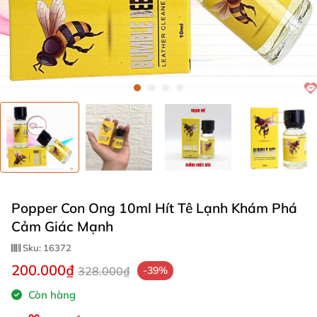
Popper Con Ong 10ml Hít Tê Lạnh Khám Phá
Cảm Giác Mạnh
Sku:
16372
200.000₫
328.000₫
-39%
Còn hàng