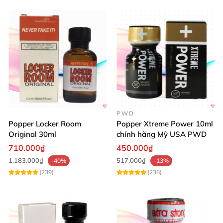
PWD
Popper Locker Room
Popper Xtreme Power 10ml
Original 30ml
chính hãng Mỹ USA PWD
710.000₫
450.000₫
1.183.000₫
517.000₫
-40%
-13%
(239)
(238)