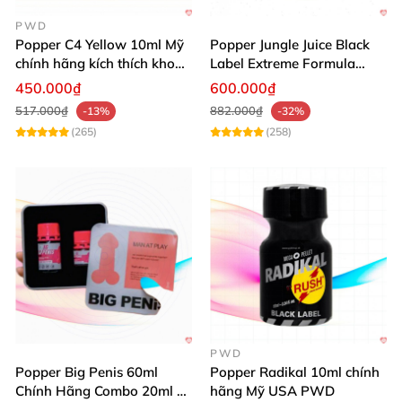
PWD
Popper C4 Yellow 10ml Mỹ
Popper Jungle Juice Black
chính hãng kích thích khoái
Label Extreme Formula
cảm
30ml
450.000₫
600.000₫
517.000₫
882.000₫
-13%
-32%
(265)
(258)
PWD
Popper Big Penis 60ml
Popper Radikal 10ml chính
Chính Hãng Combo 20ml +
hãng Mỹ USA PWD