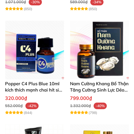
1.071.000₫
589.000₫
-30%
-34%
(850)
(850)
Popper C4 Plus Blue 10ml
Nam Cường Khang Bổ Thận
kích thích mạnh chai hít siêu
Tăng Cường Sinh Lực Dẻo
đỉnh
Dai Mạnh Mẽ
320.000₫
799.000₫
552.000₫
1.332.000₫
-42%
-40%
(844)
(798)