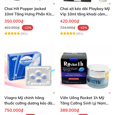
Chai Hít Popper Jacked
Chai xịt kéo dài Playboy Mỹ
10ml Tăng Hưng Phấn Kích
Vip 10ml tăng khoái cảm
Thích Mạnh Mẽ
nam
350.000₫
420.000₫
402.000₫
724.000₫
-13%
-42%
(861)
(851)
Viagra Mỹ chính hãng
Viên Uống Rocket 1h Mỹ
thuốc cường dương kéo dài
Tăng Cường Sinh Lý Nam
thời gian hiệu quả cho Nam
Hỗ Trợ Mạnh
750.000₫
389.000₫