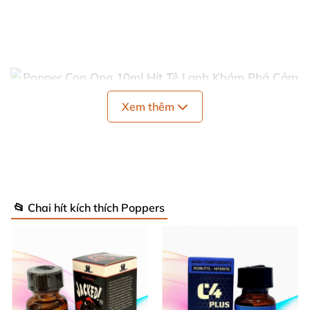
Xem thêm
Khi hít phải Popper Con Ong 10ml - Bạn
Sẽ Vô Tình Trở Thành Cong Dù Có Đang
Thẳng
📂 Chai hít kích thích Poppers
Hầu hết
các loại poppers đều có công dụng giảm
đau khi quan hệ
, giúp cuộc vui
của bạn thăng hoa
đỉnh điểm
,
hơn nữa
popper con ong 10ml
này
sẽ làm
cho cơ bắp
được thư giãn một cách tối đa
và gỉam