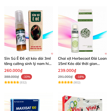
Sìn Sú Ê Đê xịt kéo dài 3ml
Chai xịt Herbecaot Đài Loan
tăng cường sinh lý nam hiệu
15ml Kéo dài thời gian
quả
Tăng khoái cảm
260.000₫
239.000₫
388.000₫
291.000₫
-33%
-18%
(932)
(902)