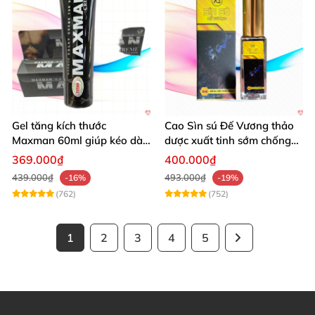
Gel tăng kích thước
Cao Sìn sú Đế Vương thảo
Maxman 60ml giúp kéo dài
dược xuất tinh sớm chống
thời gian quan hệ hiệu quả
hiệu quả nhất
369.000₫
400.000₫
439.000₫
493.000₫
-16%
-19%
(762)
(752)
1
2
3
4
5