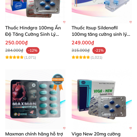
Thuốc Hindgra 100mg Ấn
Thuốc Itsup Sildenafil
Độ Tăng Cường Sinh Lý
100mg tăng cường sinh lý
Nam Hiệu Quả
kéo dài thời gian cho nam
250.000₫
249.000₫
284.000₫
315.000₫
-12%
-21%
(1,071)
(1,021)
Maxman chính hãng hỗ trợ
Viga New 20mg cường