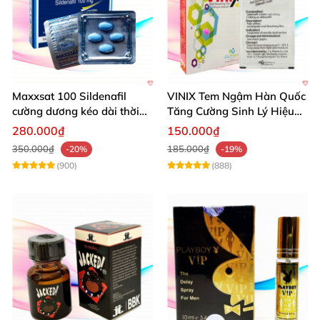
Maxxsat 100 Sildenafil
VINIX Tem Ngậm Hàn Quốc
cường dương kéo dài thời
Tăng Cường Sinh Lý Hiệu
gian dùng hiệu quả nhanh
Quả
280.000₫
150.000₫
350.000₫
185.000₫
-20%
-19%
(900)
(888)