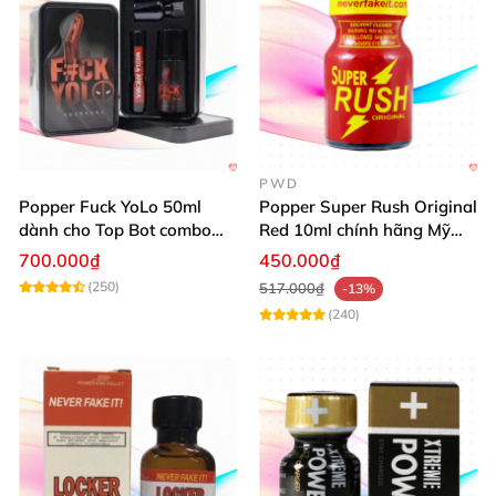
PWD
Popper Fuck YoLo 50ml
Popper Super Rush Original
dành cho Top Bot combo
Red 10ml chính hãng Mỹ
hộp thiếc 40ml + 10ml
USA PWD
700.000₫
450.000₫
(250)
517.000₫
-13%
(240)