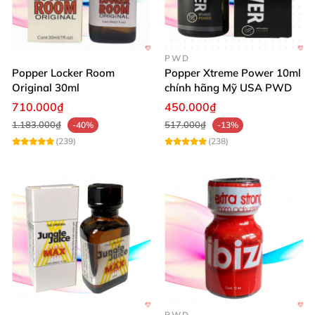
PWD
Popper Locker Room
Popper Xtreme Power 10ml
Original 30ml
chính hãng Mỹ USA PWD
710.000₫
450.000₫
1.183.000₫
517.000₫
-40%
-13%
(239)
(238)
PWD