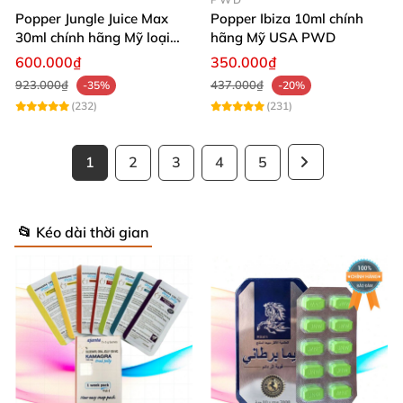
Popper Jungle Juice Max
Popper Ibiza 10ml chính
30ml chính hãng Mỹ loại
hãng Mỹ USA PWD
mạnh cho Top Bot
600.000₫
350.000₫
923.000₫
437.000₫
-35%
-20%
(232)
(231)
1
2
3
4
5
📂 Kéo dài thời gian