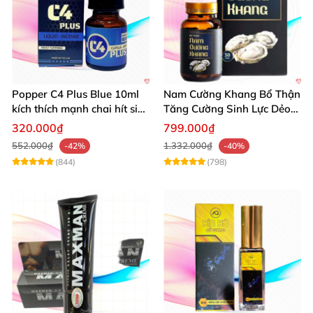
Popper C4 Plus Blue 10ml
Nam Cường Khang Bổ Thận
kích thích mạnh chai hít siêu
Tăng Cường Sinh Lực Dẻo
đỉnh
Dai Mạnh Mẽ
320.000₫
799.000₫
552.000₫
1.332.000₫
-42%
-40%
(844)
(798)