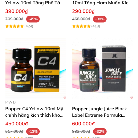
Yellow 10ml Tăng Phê Tăng
10ml Tăng Ham Muốn Kích
Kích Thích
Thích Mạnh
390.000₫
290.000₫
709.000₫
468.000₫
-45%
-38%
(424)
(418)
PWD
Popper C4 Yellow 10ml Mỹ
Popper Jungle Juice Black
chính hãng kích thích khoái
Label Extreme Formula
cảm
30ml
450.000₫
600.000₫
517.000₫
882.000₫
-13%
-32%