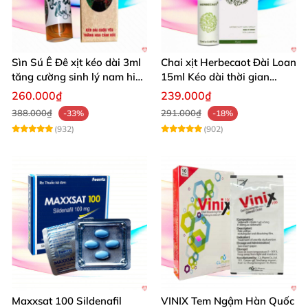
Sìn Sú Ê Đê xịt kéo dài 3ml
Chai xịt Herbecaot Đài Loan
tăng cường sinh lý nam hiệu
15ml Kéo dài thời gian
quả
Tăng khoái cảm
260.000₫
239.000₫
388.000₫
291.000₫
-33%
-18%
(932)
(902)
Maxxsat 100 Sildenafil
VINIX Tem Ngậm Hàn Quốc