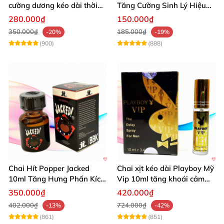
cường dương kéo dài thời
Tăng Cường Sinh Lý Hiệu
gian dùng hiệu quả nhanh
Quả
280.000₫
150.000₫
350.000₫
185.000₫
-20%
-19%
(900)
(888)
Chai Hít Popper Jacked
Chai xịt kéo dài Playboy Mỹ
10ml Tăng Hưng Phấn Kích
Vip 10ml tăng khoái cảm
Thích Mạnh Mẽ
nam
350.000₫
420.000₫
402.000₫
724.000₫
-13%
-42%
(861)
(851)