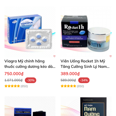
Viagra Mỹ chính hãng
Viên Uống Rocket 1h Mỹ
thuốc cường dương kéo dài
Tăng Cường Sinh Lý Nam
thời gian hiệu quả cho Nam
Hỗ Trợ Mạnh
750.000₫
389.000₫
1.071.000₫
589.000₫
-30%
-34%
(850)
(850)