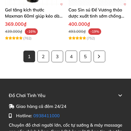
Gel tăng kích thước
Cao Sìn sú Đế Vương thảo
Maxman 60ml giúp kéo dài
dược xuất tinh sớm chống
thời gian quan hệ hiệu quả
hiệu quả nhất
369.000₫
400.000₫
439.000₫
493.000₫
-16%
-19%
(762)
(752)
1
2
3
4
5
Đồ Chơi Tình Yêu
Giao hàng cả đêm 24/24
Hotline:
0938411000
Chuyên đồ chơi người lớn, cốc tự sướng & máy massage