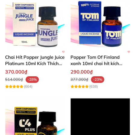
Chai Hít Popper Jungle Juice
Popper Tom Of Finland
Platinum 10ml Kích Thích
xanh 10ml chai hít kích
Mạnh
thích mạnh mẽ
370.000₫
290.000₫
514.000₫
377.000₫
-28%
-23%
(664)
(638)