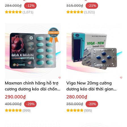
284.000₫
315.000₫
-12%
-21%
(1,071)
(1,021)
Maxman chính hãng hỗ trợ
Viga New 20mg cường
cương dương kéo dài chống
dương kéo dài thời gian
xuất tinh sớm 10 viên
chống xuất tinh hiệu quả
290.000₫
280.000₫
406.000₫
350.000₫
-29%
-20%
(999)
(995)