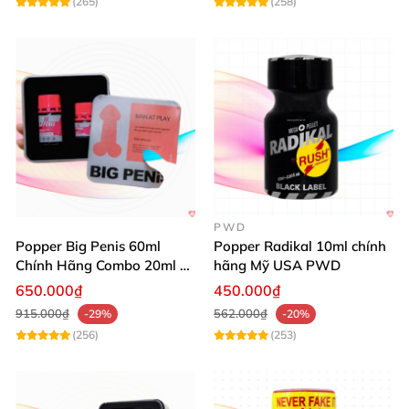
(265)
(258)
PWD
Popper Big Penis 60ml
Popper Radikal 10ml chính
Chính Hãng Combo 20ml +
hãng Mỹ USA PWD
40ml Tăng Khoái Cảm Cho
650.000₫
450.000₫
Top & Bot
915.000₫
562.000₫
-29%
-20%
(256)
(253)