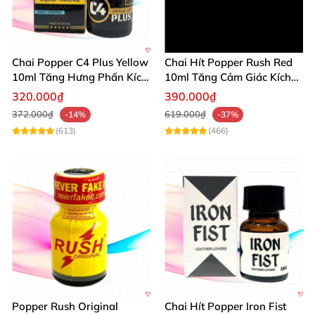
Chai Popper C4 Plus Yellow
Chai Hít Popper Rush Red
10ml Tăng Hưng Phấn Kích
10ml Tăng Cảm Giác Kích
Thích Mạnh
Thích Mạnh
320.000₫
390.000₫
372.000₫
619.000₫
-14%
-37%
(613)
(466)
Popper Rush Original
Chai Hít Popper Iron Fist