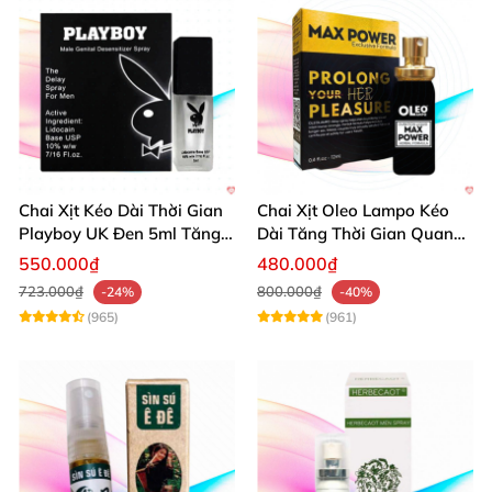
Chai Xịt Kéo Dài Thời Gian
Chai Xịt Oleo Lampo Kéo
Playboy UK Đen 5ml Tăng
Dài Tăng Thời Gian Quan
Khoái Cảm
Hệ Chính Hãng
550.000₫
480.000₫
723.000₫
800.000₫
-24%
-40%
(965)
(961)