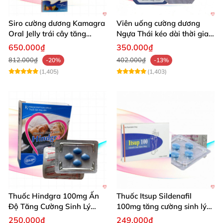
Siro cường dương Kamagra
Viên uống cường dương
Oral Jelly trái cây tăng
Ngựa Thái kéo dài thời gian
cường sinh lý nam
quan hệ
650.000₫
350.000₫
812.000₫
402.000₫
-20%
-13%
(1,405)
(1,403)
Thuốc Hindgra 100mg Ấn
Thuốc Itsup Sildenafil
Độ Tăng Cường Sinh Lý
100mg tăng cường sinh lý
Nam Hiệu Quả
kéo dài thời gian cho nam
250.000₫
249.000₫