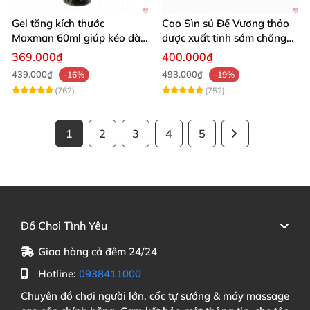
Gel tăng kích thước
Cao Sìn sú Đế Vương thảo
Maxman 60ml giúp kéo dài
dược xuất tinh sớm chống
thời gian quan hệ hiệu quả
hiệu quả nhất
369.000₫
400.000₫
439.000₫
493.000₫
-16%
-19%
(762)
(752)
1
2
3
4
5
Đồ Chơi Tình Yêu
Giao hàng cả đêm 24/24
Hotline:
0938411000
Chuyên đồ chơi người lớn, cốc tự sướng & máy massage