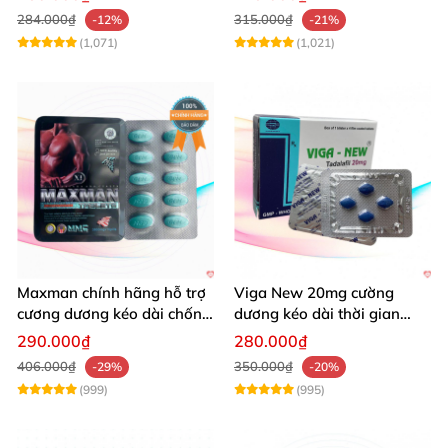
284.000₫
315.000₫
-12%
-21%
(1,071)
(1,021)
Maxman chính hãng hỗ trợ
Viga New 20mg cường
cương dương kéo dài chống
dương kéo dài thời gian
xuất tinh sớm 10 viên
chống xuất tinh hiệu quả
290.000₫
280.000₫
406.000₫
350.000₫
-29%
-20%
(999)
(995)