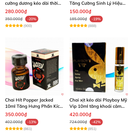
cường dương kéo dài thời
Tăng Cường Sinh Lý Hiệu
gian dùng hiệu quả nhanh
Quả
280.000₫
150.000₫
350.000₫
185.000₫
-20%
-19%
(900)
(888)
Chai Hít Popper Jacked
Chai xịt kéo dài Playboy Mỹ
10ml Tăng Hưng Phấn Kích
Vip 10ml tăng khoái cảm
Thích Mạnh Mẽ
nam
350.000₫
420.000₫
402.000₫
724.000₫
-13%
-42%
(861)
(851)