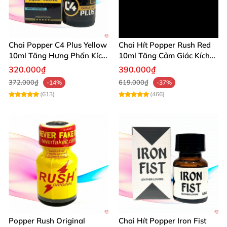
Chai Popper C4 Plus Yellow
Chai Hít Popper Rush Red
10ml Tăng Hưng Phấn Kích
10ml Tăng Cảm Giác Kích
Thích Mạnh
Thích Mạnh
320.000₫
390.000₫
372.000₫
619.000₫
-14%
-37%
(613)
(466)
Popper Rush Original
Chai Hít Popper Iron Fist