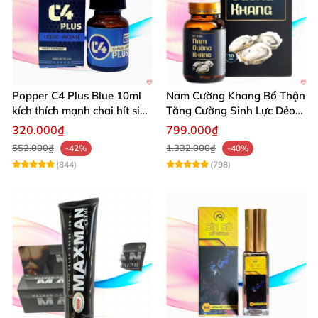
Popper C4 Plus Blue 10ml
Nam Cường Khang Bổ Thận
kích thích mạnh chai hít siêu
Tăng Cường Sinh Lực Dẻo
đỉnh
Dai Mạnh Mẽ
320.000₫
799.000₫
552.000₫
1.332.000₫
-42%
-40%
(844)
(798)