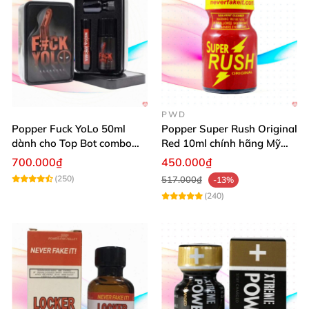
PWD
Popper Fuck YoLo 50ml
Popper Super Rush Original
dành cho Top Bot combo
Red 10ml chính hãng Mỹ
hộp thiếc 40ml + 10ml
USA PWD
700.000₫
450.000₫
(250)
517.000₫
-13%
(240)