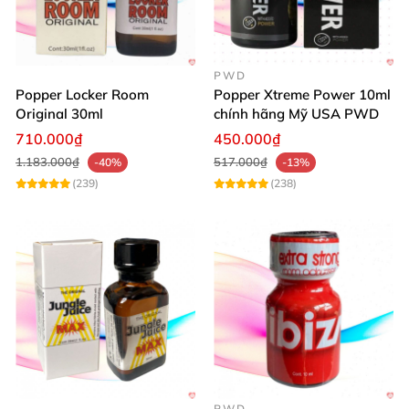
PWD
Popper Locker Room
Popper Xtreme Power 10ml
Original 30ml
chính hãng Mỹ USA PWD
710.000₫
450.000₫
1.183.000₫
517.000₫
-40%
-13%
(239)
(238)
PWD