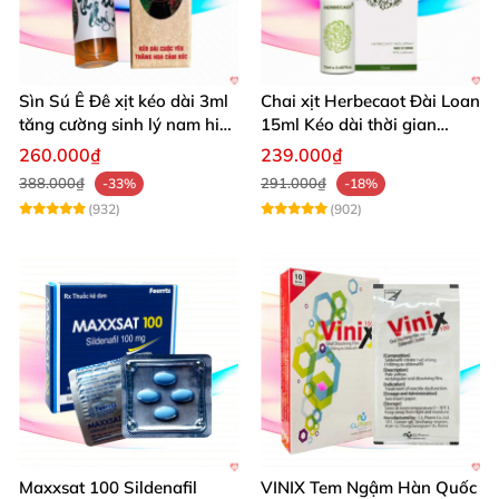
Sìn Sú Ê Đê xịt kéo dài 3ml
Chai xịt Herbecaot Đài Loan
tăng cường sinh lý nam hiệu
15ml Kéo dài thời gian
quả
Tăng khoái cảm
260.000₫
239.000₫
388.000₫
291.000₫
-33%
-18%
(932)
(902)
Maxxsat 100 Sildenafil
VINIX Tem Ngậm Hàn Quốc