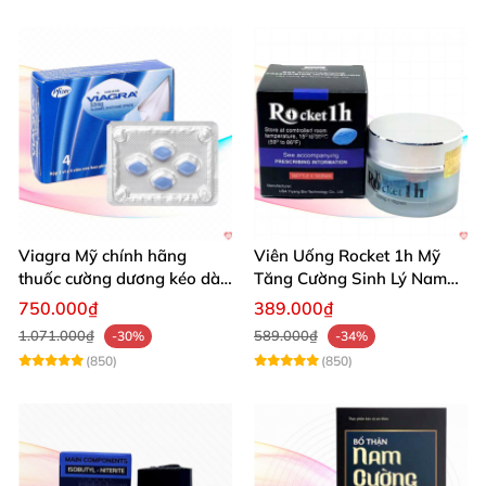
Viagra Mỹ chính hãng
Viên Uống Rocket 1h Mỹ
thuốc cường dương kéo dài
Tăng Cường Sinh Lý Nam
thời gian hiệu quả cho Nam
Hỗ Trợ Mạnh
750.000₫
389.000₫
1.071.000₫
589.000₫
-30%
-34%
(850)
(850)