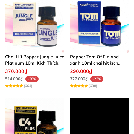
Chai Hít Popper Jungle Juice
Popper Tom Of Finland
Platinum 10ml Kích Thích
xanh 10ml chai hít kích
Mạnh
thích mạnh mẽ
370.000₫
290.000₫
514.000₫
377.000₫
-28%
-23%
(664)
(638)