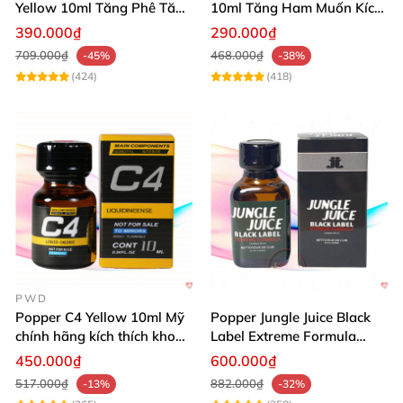
Yellow 10ml Tăng Phê Tăng
10ml Tăng Ham Muốn Kích
Kích Thích
Thích Mạnh
390.000₫
290.000₫
709.000₫
468.000₫
-45%
-38%
(424)
(418)
PWD
Popper C4 Yellow 10ml Mỹ
Popper Jungle Juice Black
chính hãng kích thích khoái
Label Extreme Formula
cảm
30ml
450.000₫
600.000₫
517.000₫
882.000₫
-13%
-32%