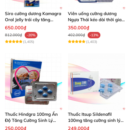
Siro cường dương Kamagra
Viên uống cường dương
Oral Jelly trái cây tăng
Ngựa Thái kéo dài thời gian
cường sinh lý nam
quan hệ
650.000₫
350.000₫
812.000₫
402.000₫
-20%
-13%
(1,405)
(1,403)
Thuốc Hindgra 100mg Ấn
Thuốc Itsup Sildenafil
Độ Tăng Cường Sinh Lý
100mg tăng cường sinh lý
Nam Hiệu Quả
kéo dài thời gian cho nam
250.000₫
249.000₫