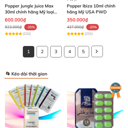
Popper Jungle Juice Max
Popper Ibiza 10ml chính
30ml chính hãng Mỹ loại
hãng Mỹ USA PWD
mạnh cho Top Bot
600.000₫
350.000₫
923.000₫
437.000₫
-35%
-20%
(232)
(231)
1
2
3
4
5
📂 Kéo dài thời gian