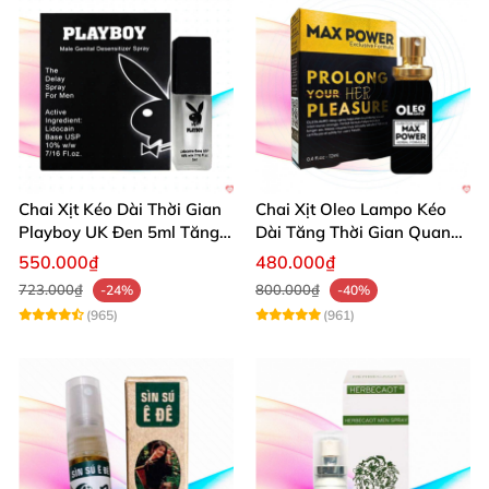
Chai Xịt Kéo Dài Thời Gian
Chai Xịt Oleo Lampo Kéo
Playboy UK Đen 5ml Tăng
Dài Tăng Thời Gian Quan
Khoái Cảm
Hệ Chính Hãng
550.000₫
480.000₫
723.000₫
800.000₫
-24%
-40%
(965)
(961)