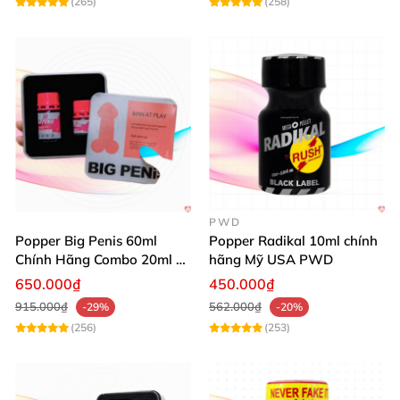
(265)
(258)
PWD
Popper Big Penis 60ml
Popper Radikal 10ml chính
Chính Hãng Combo 20ml +
hãng Mỹ USA PWD
40ml Tăng Khoái Cảm Cho
650.000₫
450.000₫
Top & Bot
915.000₫
562.000₫
-29%
-20%
(256)
(253)