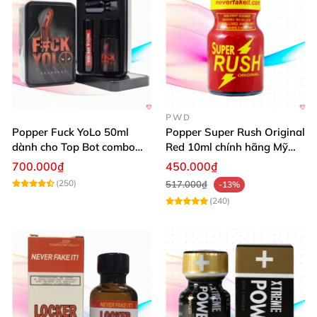
PWD
Popper Fuck YoLo 50ml
Popper Super Rush Original
dành cho Top Bot combo
Red 10ml chính hãng Mỹ
hộp thiếc 40ml + 10ml
USA PWD
700.000₫
450.000₫
(250)
517.000₫
-13%
(240)