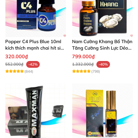
Popper C4 Plus Blue 10ml
Nam Cường Khang Bổ Thận
kích thích mạnh chai hít siêu
Tăng Cường Sinh Lực Dẻo
đỉnh
Dai Mạnh Mẽ
320.000₫
799.000₫
552.000₫
1.332.000₫
-42%
-40%
(844)
(798)