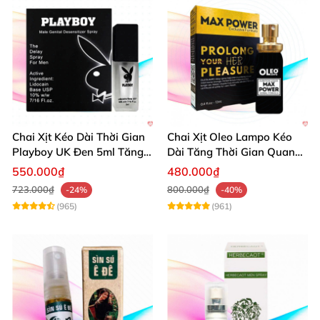
Chai Xịt Kéo Dài Thời Gian
Chai Xịt Oleo Lampo Kéo
Playboy UK Đen 5ml Tăng
Dài Tăng Thời Gian Quan
Khoái Cảm
Hệ Chính Hãng
550.000₫
480.000₫
723.000₫
800.000₫
-24%
-40%
(965)
(961)