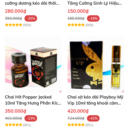
cường dương kéo dài thời
Tăng Cường Sinh Lý Hiệu
gian dùng hiệu quả nhanh
Quả
280.000₫
150.000₫
350.000₫
185.000₫
-20%
-19%
(900)
(888)
Chai Hít Popper Jacked
Chai xịt kéo dài Playboy Mỹ
10ml Tăng Hưng Phấn Kích
Vip 10ml tăng khoái cảm
Thích Mạnh Mẽ
nam
350.000₫
420.000₫
402.000₫
724.000₫
-13%
-42%
(861)
(851)