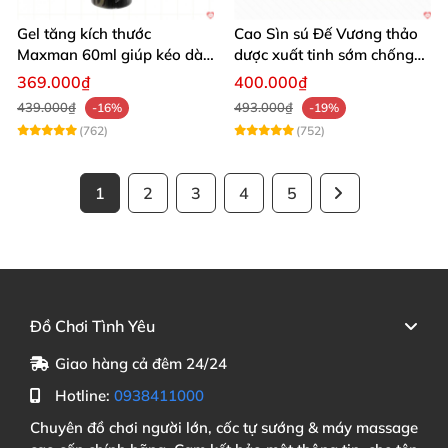
Gel tăng kích thước
Cao Sìn sú Đế Vương thảo
Maxman 60ml giúp kéo dài
dược xuất tinh sớm chống
thời gian quan hệ hiệu quả
hiệu quả nhất
369.000₫
400.000₫
439.000₫
493.000₫
-16%
-19%
(762)
(752)
1
2
3
4
5
Đồ Chơi Tình Yêu
Giao hàng cả đêm 24/24
Hotline:
0938411000
Chuyên đồ chơi người lớn, cốc tự sướng & máy massage