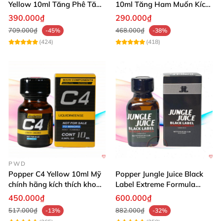
Yellow 10ml Tăng Phê Tăng
10ml Tăng Ham Muốn Kích
Kích Thích
Thích Mạnh
390.000₫
290.000₫
709.000₫
468.000₫
-45%
-38%
(424)
(418)
PWD
Popper C4 Yellow 10ml Mỹ
Popper Jungle Juice Black
chính hãng kích thích khoái
Label Extreme Formula
cảm
30ml
450.000₫
600.000₫
517.000₫
882.000₫
-13%
-32%