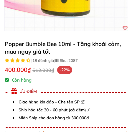
Popper Bumble Bee 10ml - Tăng khoái cảm,
mua ngay giá tốt
|
18 đánh giá
|
Sku:
2087
400.000₫
512.000₫
-22%
Còn hàng
ƯU ĐIỂM
Giao hàng kín đáo - Che tên SP 📦
Ship hỏa tốc 30 - 60 phút (cả đêm) ⚡
Miễn Ship cho đơn hàng từ 300.000đ