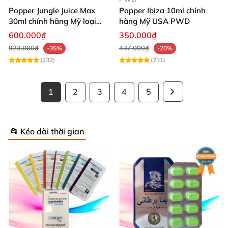
Popper Jungle Juice Max
Popper Ibiza 10ml chính
30ml chính hãng Mỹ loại
hãng Mỹ USA PWD
mạnh cho Top Bot
600.000₫
350.000₫
923.000₫
437.000₫
-35%
-20%
(232)
(231)
1
2
3
4
5
📂 Kéo dài thời gian