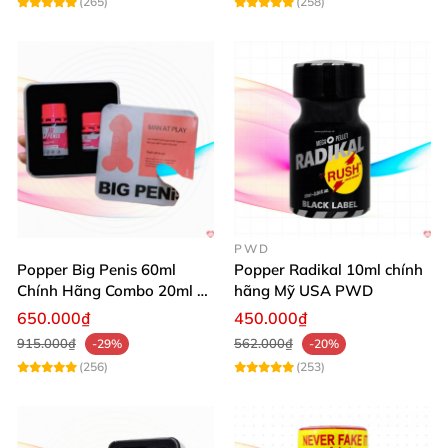
(265)
(258)
PWD
Popper Big Penis 60ml
Popper Radikal 10ml chính
Chính Hãng Combo 20ml +
hãng Mỹ USA PWD
40ml Tăng Khoái Cảm Cho
650.000₫
450.000₫
Top & Bot
915.000₫
562.000₫
-29%
-20%
(256)
(253)