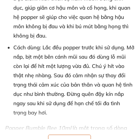
dục, giúp giãn cơ hậu môn và cổ họng, khi quan
hệ popper sẽ giúp cho việc quan hệ bằng hậu
môn không bị đau và khi bú mút bằng họng thì
không bị đau.
Cách dùng
: Lắc đều popper trước khi sử dụng. Mở
nắp, bịt một bên cánh mũi sau đó dùng lỗ mũi
còn lại để hít một lượng vừa đủ. Chú ý hít vào
thật nhẹ nhàng. Sau đó cảm nhận sự thay đổi
trạng thái cảm xúc của bản thân và quan hệ tình
dục như bình thường. Đừng quên đậy kín nắp
ngay sau khi sử dụng để hạn chế tối đa tình
trạng bay hơi.
Popper Bumble Bee 10ml
là một trong số dòng
popper mạnh nhất hiện nay,
rất được sự tin dùng