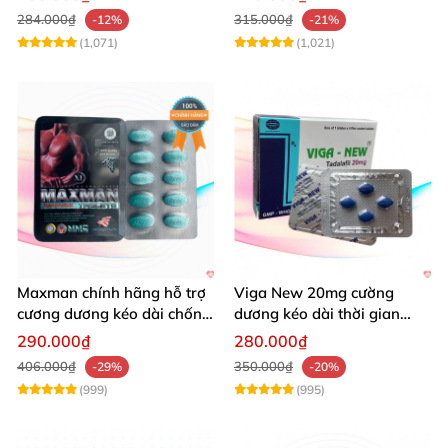
284.000₫
315.000₫
-12%
-21%
(1,071)
(1,021)
Maxman chính hãng hỗ trợ
Viga New 20mg cường
cương dương kéo dài chống
dương kéo dài thời gian
xuất tinh sớm 10 viên
chống xuất tinh hiệu quả
290.000₫
280.000₫
406.000₫
350.000₫
-29%
-20%
(999)
(995)