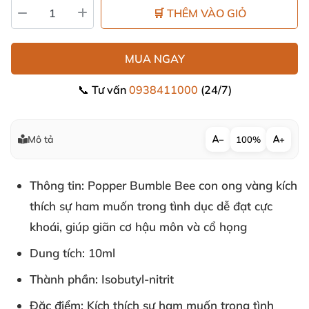
🛒 THÊM VÀO GIỎ
MUA NGAY
📞 Tư vấn
0938411000
(24/7)
Mô tả
−
100%
+
Thông tin
: Popper Bumble Bee con ong vàng kích
thích sự ham muốn trong tình dục dễ đạt cực
khoái, giúp giãn cơ hậu môn và cổ họng
Dung tích
: 10ml
Thành phần
: Isobutyl-nitrit
Đặc điểm
: Kích thích sự ham muốn trong tình