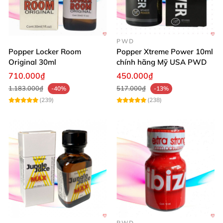
PWD
Popper Locker Room
Popper Xtreme Power 10ml
Original 30ml
chính hãng Mỹ USA PWD
710.000₫
450.000₫
1.183.000₫
517.000₫
-40%
-13%
(239)
(238)
PWD