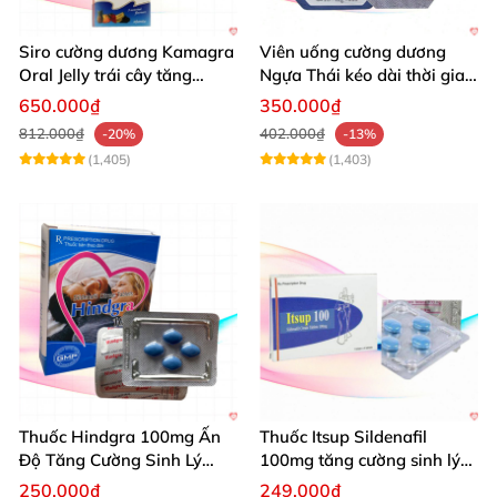
Siro cường dương Kamagra
Viên uống cường dương
Oral Jelly trái cây tăng
Ngựa Thái kéo dài thời gian
cường sinh lý nam
quan hệ
650.000₫
350.000₫
812.000₫
402.000₫
-20%
-13%
(1,405)
(1,403)
Thuốc Hindgra 100mg Ấn
Thuốc Itsup Sildenafil
Độ Tăng Cường Sinh Lý
100mg tăng cường sinh lý
Nam Hiệu Quả
kéo dài thời gian cho nam
250.000₫
249.000₫