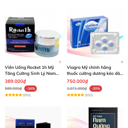
Viên Uống Rocket 1h Mỹ
Viagra Mỹ chính hãng
Tăng Cường Sinh Lý Nam
thuốc cường dương kéo dài
Hỗ Trợ Mạnh
thời gian hiệu quả cho Nam
389.000₫
750.000₫
589.000₫
1.071.000₫
-34%
-30%
(850)
(850)