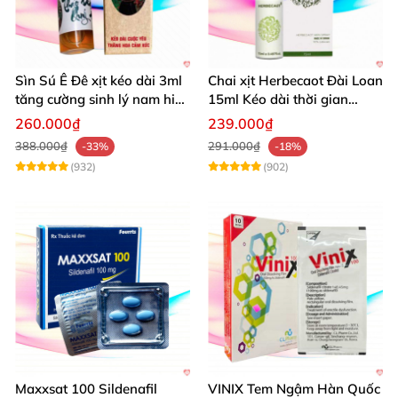
Sìn Sú Ê Đê xịt kéo dài 3ml
Chai xịt Herbecaot Đài Loan
tăng cường sinh lý nam hiệu
15ml Kéo dài thời gian
quả
Tăng khoái cảm
260.000₫
239.000₫
388.000₫
291.000₫
-33%
-18%
(932)
(902)
Maxxsat 100 Sildenafil
VINIX Tem Ngậm Hàn Quốc