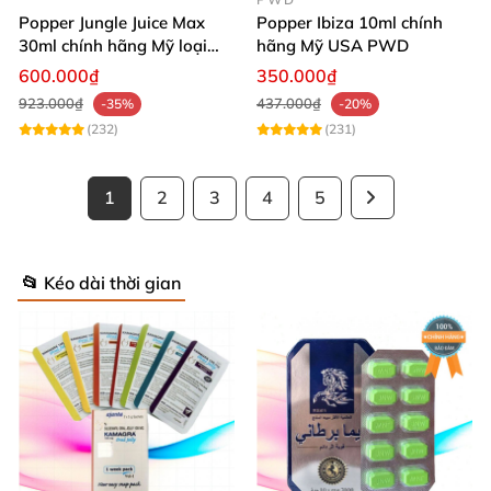
Popper Jungle Juice Max
Popper Ibiza 10ml chính
30ml chính hãng Mỹ loại
hãng Mỹ USA PWD
mạnh cho Top Bot
600.000₫
350.000₫
923.000₫
437.000₫
-35%
-20%
(232)
(231)
1
2
3
4
5
📂 Kéo dài thời gian