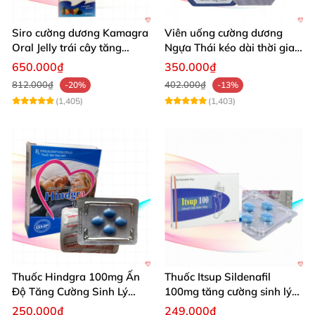
Siro cường dương Kamagra
Viên uống cường dương
Oral Jelly trái cây tăng
Ngựa Thái kéo dài thời gian
cường sinh lý nam
quan hệ
650.000₫
350.000₫
812.000₫
402.000₫
-20%
-13%
(1,405)
(1,403)
Thuốc Hindgra 100mg Ấn
Thuốc Itsup Sildenafil
Độ Tăng Cường Sinh Lý
100mg tăng cường sinh lý
Nam Hiệu Quả
kéo dài thời gian cho nam
250.000₫
249.000₫