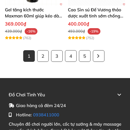
Gel tăng kích thước
Cao Sìn sú Đế Vương thảo
Maxman 60ml giúp kéo dài
dược xuất tinh sớm chống
thời gian quan hệ hiệu quả
hiệu quả nhất
369.000₫
400.000₫
439.000₫
493.000₫
-16%
-19%
(762)
(752)
1
2
3
4
5
Đồ Chơi Tình Yêu
Giao hàng cả đêm 24/24
Hotline:
0938411000
Chuyên đồ chơi người lớn, cốc tự sướng & máy massage