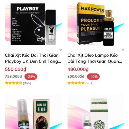
Chai Xịt Kéo Dài Thời Gian
Chai Xịt Oleo Lampo Kéo
Playboy UK Đen 5ml Tăng
Dài Tăng Thời Gian Quan
Khoái Cảm
Hệ Chính Hãng
550.000₫
480.000₫
723.000₫
800.000₫
-24%
-40%
(965)
(961)