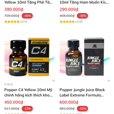
Yellow 10ml Tăng Phê Tăng
10ml Tăng Ham Muốn Kích
Kích Thích
Thích Mạnh
390.000₫
290.000₫
709.000₫
468.000₫
-45%
-38%
(424)
(418)
PWD
Popper C4 Yellow 10ml Mỹ
Popper Jungle Juice Black
chính hãng kích thích khoái
Label Extreme Formula
cảm
30ml
450.000₫
600.000₫
517.000₫
882.000₫
-13%
-32%