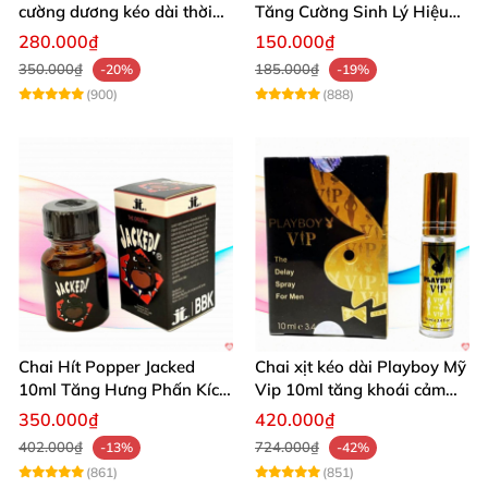
cường dương kéo dài thời
Tăng Cường Sinh Lý Hiệu
gian dùng hiệu quả nhanh
Quả
280.000₫
150.000₫
350.000₫
185.000₫
-20%
-19%
(900)
(888)
Chai Hít Popper Jacked
Chai xịt kéo dài Playboy Mỹ
10ml Tăng Hưng Phấn Kích
Vip 10ml tăng khoái cảm
Thích Mạnh Mẽ
nam
350.000₫
420.000₫
402.000₫
724.000₫
-13%
-42%
(861)
(851)