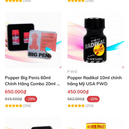
(265)
(258)
PWD
Popper Big Penis 60ml
Popper Radikal 10ml chính
Chính Hãng Combo 20ml +
hãng Mỹ USA PWD
40ml Tăng Khoái Cảm Cho
650.000₫
450.000₫
Top & Bot
915.000₫
562.000₫
-29%
-20%
(256)
(253)