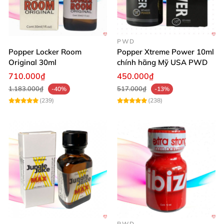
PWD
Popper Locker Room
Popper Xtreme Power 10ml
Original 30ml
chính hãng Mỹ USA PWD
710.000₫
450.000₫
1.183.000₫
517.000₫
-40%
-13%
(239)
(238)
PWD