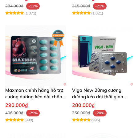
284.000₫
315.000₫
-12%
-21%
(1,071)
(1,021)
Maxman chính hãng hỗ trợ
Viga New 20mg cường
cương dương kéo dài chống
dương kéo dài thời gian
xuất tinh sớm 10 viên
chống xuất tinh hiệu quả
290.000₫
280.000₫
406.000₫
350.000₫
-29%
-20%
(999)
(995)