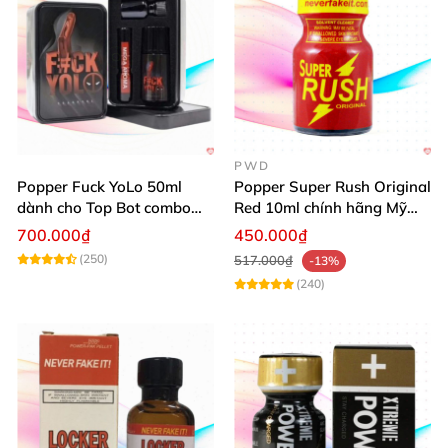
PWD
Popper Fuck YoLo 50ml
Popper Super Rush Original
dành cho Top Bot combo
Red 10ml chính hãng Mỹ
hộp thiếc 40ml + 10ml
USA PWD
700.000₫
450.000₫
(250)
517.000₫
-13%
(240)