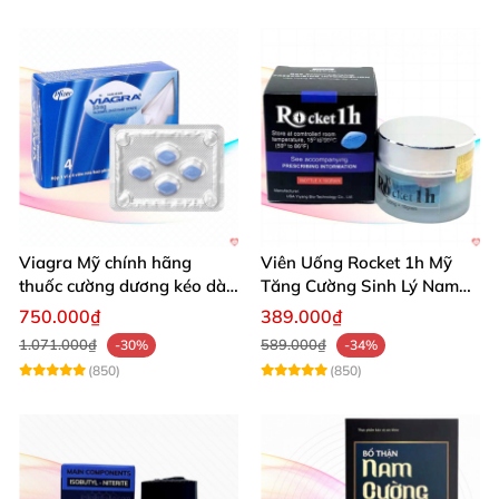
Viagra Mỹ chính hãng
Viên Uống Rocket 1h Mỹ
thuốc cường dương kéo dài
Tăng Cường Sinh Lý Nam
thời gian hiệu quả cho Nam
Hỗ Trợ Mạnh
750.000₫
389.000₫
1.071.000₫
589.000₫
-30%
-34%
(850)
(850)