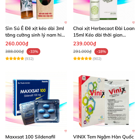
Sìn Sú Ê Đê xịt kéo dài 3ml
Chai xịt Herbecaot Đài Loan
tăng cường sinh lý nam hiệu
15ml Kéo dài thời gian
quả
Tăng khoái cảm
260.000₫
239.000₫
388.000₫
291.000₫
-33%
-18%
(932)
(902)
Maxxsat 100 Sildenafil
VINIX Tem Ngậm Hàn Quốc