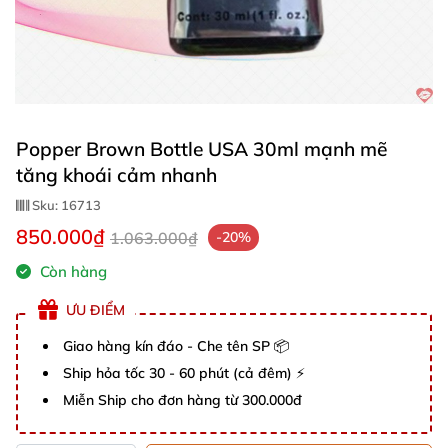
Popper Brown Bottle USA 30ml mạnh mẽ
tăng khoái cảm nhanh
Sku:
16713
850.000₫
1.063.000₫
-20%
Còn hàng
ƯU ĐIỂM
Giao hàng kín đáo - Che tên SP 📦
Ship hỏa tốc 30 - 60 phút (cả đêm) ⚡
Miễn Ship cho đơn hàng từ 300.000đ