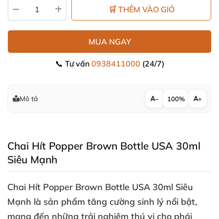
🛒 THÊM VÀO GIỎ
MUA NGAY
📞 Tư vấn
0938411000
(24/7)
Mô tả
−
100%
+
Chai Hít Popper Brown Bottle USA 30ml
Siêu Mạnh
Chai Hít Popper Brown Bottle USA 30ml Siêu
Mạnh là sản phẩm tăng cường sinh lý nổi bật
,
mang đến
những trải nghiệm thú vị cho phái