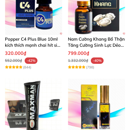
Popper C4 Plus Blue 10ml
Nam Cường Khang Bổ Thận
kích thích mạnh chai hít siêu
Tăng Cường Sinh Lực Dẻo
đỉnh
Dai Mạnh Mẽ
320.000₫
799.000₫
552.000₫
1.332.000₫
-42%
-40%
(844)
(798)