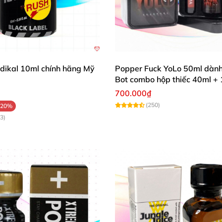
cm.
và khi cơ thể
đã chuẩn bị sẵn sàng.
dikal 10ml chính hãng Mỹ
Popper Fuck YoLo 50ml dành
Bot combo hộp thiếc 40ml +
700.000₫
(250)
-20%
ch
, huyết áp cao
hoặc hen suyễn.
3)
ác chất kích thích khác.
ên sử dụng.
 da
và mắt.
Platinum 30ml đúng cách