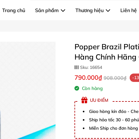
Trang chủ
Sản phẩm
Thương hiệu
Liên hệ
Popper Brazil Pla
Hàng Chính Hãng 
Sku:
16654
790.000₫
908.000₫
-1
Còn hàng
ƯU ĐIỂM
Giao hàng kín đáo - Che
Ship hỏa tốc 30 - 60 ph
Miễn Ship cho đơn hàng