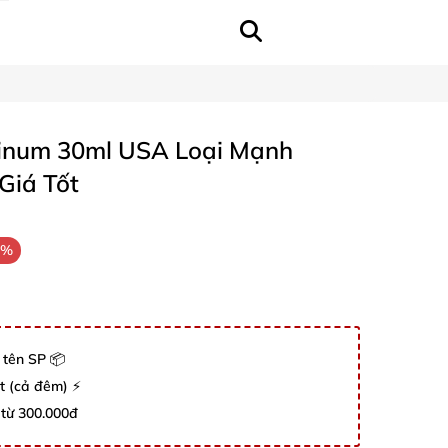
tinum 30ml USA Loại Mạnh
Giá Tốt
3%
 tên SP 📦
út (cả đêm) ⚡
 từ 300.000đ