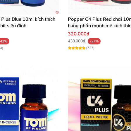
Plus Blue 10ml kích thích
Popper C4 Plus Red chai 10
hít siêu đỉnh
hưng phấn mạnh mẽ kích thí
320.000₫
438.000₫
-42%
-27%
4)
(737)