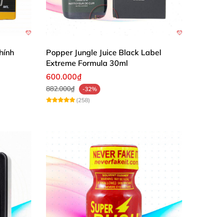
nh khắc.
hính
Popper Jungle Juice Black Label
Extreme Formula 30ml
600.000₫
882.000₫
-32%
(258)