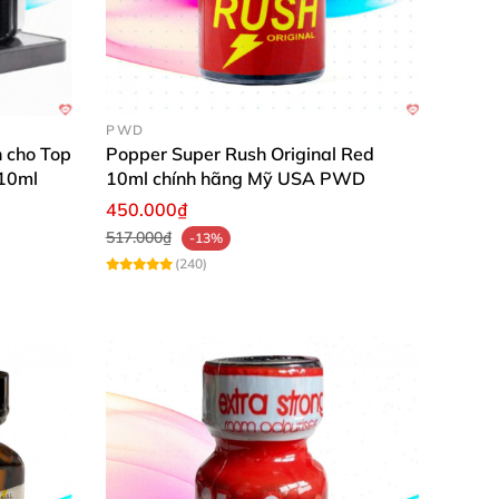
PWD
 cho Top
Popper Super Rush Original Red
 10ml
10ml chính hãng Mỹ USA PWD
450.000₫
517.000₫
-13%
(240)