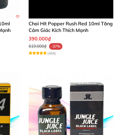
 10ml
Chai Hít Popper Rush Red 10ml Tăng
 Mạnh
Cảm Giác Kích Thích Mạnh
390.000₫
619.000₫
-37%
 phẩm
được ưa chuộng hàng đầu trong giới
(466)