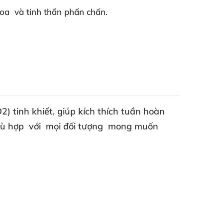
hoa
và tinh thần phấn chấn.
.
2) tinh khiết
, giúp kích thích tuần hoàn
hù hợp
với
mọi đối tượng
mong muốn