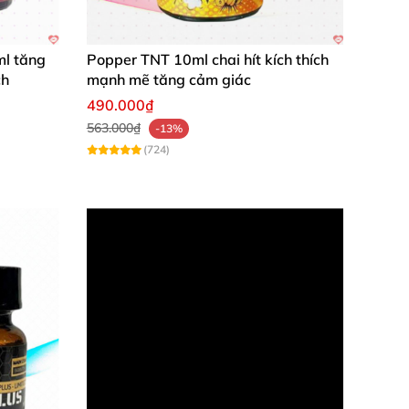
ml tăng
Popper TNT 10ml chai hít kích thích
ch
mạnh mẽ tăng cảm giác
490.000₫
563.000₫
-13%
(724)