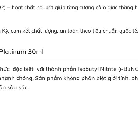
NO2) – hoạt chất nổi bật giúp tăng cường cảm giác thăng 
a Kỳ
, cam kết chất lượng
, an toàn theo tiêu chuẩn quốc tế
l Platinum 30ml
thức
đặc biệt
với thành phần Isobutyl Nitrite (i-BuNO
 nhanh chóng
. Sản phẩm không phân biệt giới tính
, p
ãn sâu sắc.