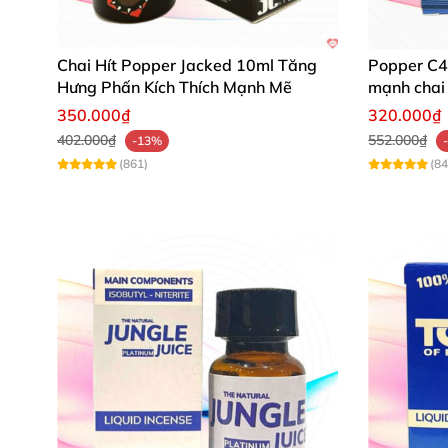
Chai Hít Popper Jacked 10ml Tăng
Popper C4 
Hưng Phấn Kích Thích Mạnh Mẽ
mạnh chai 
350.000₫
320.000₫
402.000₫
552.000₫
-13%
(861)
(84