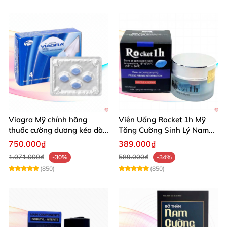
Viagra Mỹ chính hãng
Viên Uống Rocket 1h Mỹ
thuốc cường dương kéo dài
Tăng Cường Sinh Lý Nam
thời gian hiệu quả cho Nam
Hỗ Trợ Mạnh
750.000₫
389.000₫
1.071.000₫
589.000₫
-30%
-34%
(850)
(850)