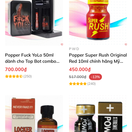
PWD
Popper Fuck YoLo 50ml
Popper Super Rush Original
dành cho Top Bot combo
Red 10ml chính hãng Mỹ
hộp thiếc 40ml + 10ml
USA PWD
700.000₫
450.000₫
(250)
517.000₫
-13%
(240)