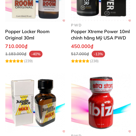
PWD
Popper Locker Room
Popper Xtreme Power 10ml
Original 30ml
chính hãng Mỹ USA PWD
710.000₫
450.000₫
1.183.000₫
517.000₫
-40%
-13%
(239)
(238)
PWD