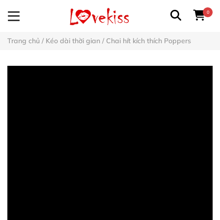
0
Trang chủ
/
Kéo dài thời gian
/
Chai hít kích thích Poppers