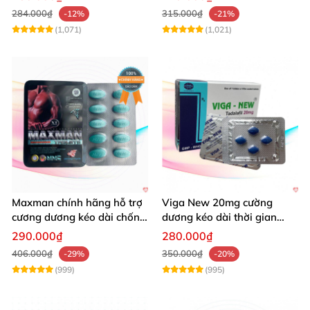
284.000₫
315.000₫
-12%
-21%
(1,071)
(1,021)
Maxman chính hãng hỗ trợ
Viga New 20mg cường
cương dương kéo dài chống
dương kéo dài thời gian
xuất tinh sớm 10 viên
chống xuất tinh hiệu quả
290.000₫
280.000₫
406.000₫
350.000₫
-29%
-20%
(999)
(995)