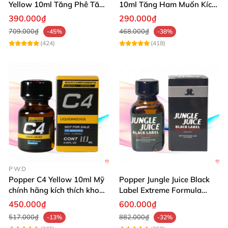
Yellow 10ml Tăng Phê Tăng
10ml Tăng Ham Muốn Kích
Kích Thích
Thích Mạnh
390.000₫
290.000₫
709.000₫
468.000₫
-45%
-38%
(424)
(418)
PWD
Popper C4 Yellow 10ml Mỹ
Popper Jungle Juice Black
chính hãng kích thích khoái
Label Extreme Formula
cảm
30ml
450.000₫
600.000₫
517.000₫
882.000₫
-13%
-32%