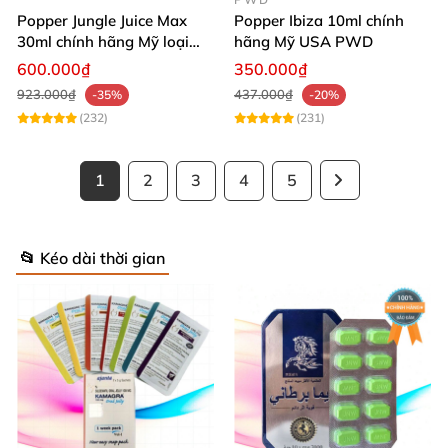
Popper Jungle Juice Max
Popper Ibiza 10ml chính
30ml chính hãng Mỹ loại
hãng Mỹ USA PWD
mạnh cho Top Bot
600.000₫
350.000₫
923.000₫
437.000₫
-35%
-20%
(232)
(231)
1
2
3
4
5
📂 Kéo dài thời gian