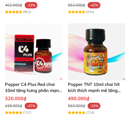
Thông tin mua hàng:
402.000₫
552.000₫
-13%
-42%
(861)
(844)
Địa chỉ: 445/8 Lạc Long Quân
, P5
, Q11
, TP HCM
SĐT/Zalo: 0938411000
Popper C4 Plus Red chai
Popper TNT 10ml chai hít
10ml tăng hưng phấn mạnh
kích thích mạnh mẽ tăng
mẽ kích thích
cảm giác
320.000₫
490.000₫
438.000₫
563.000₫
-27%
-13%
(737)
(724)