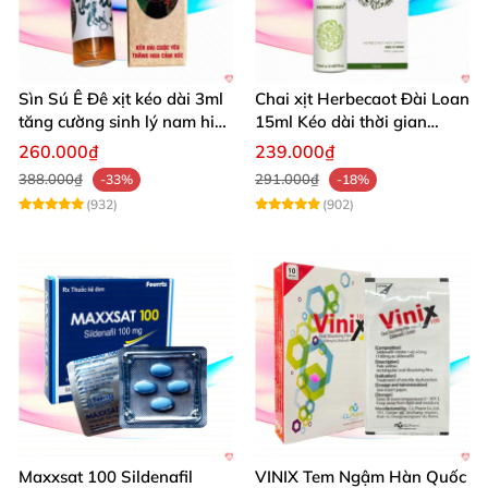
Sìn Sú Ê Đê xịt kéo dài 3ml
Chai xịt Herbecaot Đài Loan
tăng cường sinh lý nam hiệu
15ml Kéo dài thời gian
quả
Tăng khoái cảm
260.000₫
239.000₫
388.000₫
291.000₫
-33%
-18%
(932)
(902)
Maxxsat 100 Sildenafil
VINIX Tem Ngậm Hàn Quốc