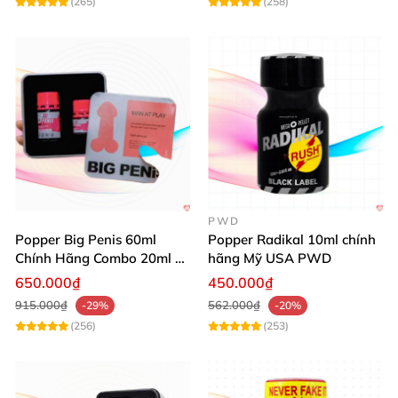
(265)
(258)
PWD
Popper Big Penis 60ml
Popper Radikal 10ml chính
Chính Hãng Combo 20ml +
hãng Mỹ USA PWD
40ml Tăng Khoái Cảm Cho
650.000₫
450.000₫
Top & Bot
915.000₫
562.000₫
-29%
-20%
(256)
(253)