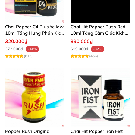
Chai Popper C4 Plus Yellow
Chai Hít Popper Rush Red
10ml Tăng Hưng Phấn Kích
10ml Tăng Cảm Giác Kích
Thích Mạnh
Thích Mạnh
320.000₫
390.000₫
372.000₫
619.000₫
-14%
-37%
(613)
(466)
Popper Rush Original
Chai Hít Popper Iron Fist