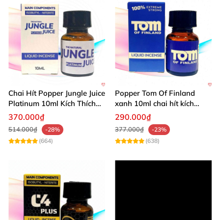
Chai Hít Popper Jungle Juice
Popper Tom Of Finland
Platinum 10ml Kích Thích
xanh 10ml chai hít kích
Mạnh
thích mạnh mẽ
370.000₫
290.000₫
514.000₫
377.000₫
-28%
-23%
(664)
(638)