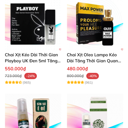
Chai Xịt Kéo Dài Thời Gian
Chai Xịt Oleo Lampo Kéo
Playboy UK Đen 5ml Tăng
Dài Tăng Thời Gian Quan
Khoái Cảm
Hệ Chính Hãng
550.000₫
480.000₫
723.000₫
800.000₫
-24%
-40%
(965)
(961)