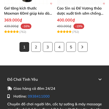
Gel tăng kích thước
Cao Sìn sú Đế Vương thảo
Maxman 60ml giúp kéo dài
dược xuất tinh sớm chống
thời gian quan hệ hiệu quả
hiệu quả nhất
369.000₫
400.000₫
439.000₫
493.000₫
-16%
-19%
(762)
(752)
1
2
3
4
5
Đồ Chơi Tình Yêu
Giao hàng cả đêm 24/24
Hotline:
0938411000
Chuyên đồ chơi người lớn, cốc tự sướng & máy massage