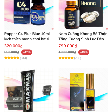
Popper C4 Plus Blue 10ml
Nam Cường Khang Bổ Thận
kích thích mạnh chai hít siêu
Tăng Cường Sinh Lực Dẻo
đỉnh
Dai Mạnh Mẽ
320.000₫
799.000₫
552.000₫
1.332.000₫
-42%
-40%
(844)
(798)