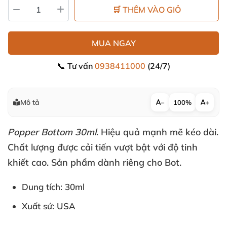
🛒 THÊM VÀO GIỎ
MUA NGAY
📞 Tư vấn
0938411000
(24/7)
Mô tả
−
100%
+
Popper Bottom 30ml
. Hiệu quả mạnh mẽ kéo dài
.
Chất lượng
được cải tiến vượt bật
với độ tinh
khiết cao
. Sản phẩm dành
riêng cho Bot.
Dung tích: 30ml
Xuất sứ: USA