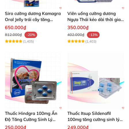
Siro cường dương Kamagra
Viên uống cường dương
Oral Jelly trái cây tăng
Ngựa Thái kéo dài thời gian
cường sinh lý nam
quan hệ
650.000₫
350.000₫
812.000₫
402.000₫
-20%
-13%
(1,405)
(1,403)
Thuốc Hindgra 100mg Ấn
Thuốc Itsup Sildenafil
Độ Tăng Cường Sinh Lý
100mg tăng cường sinh lý
Nam Hiệu Quả
kéo dài thời gian cho nam
250.000₫
249.000₫