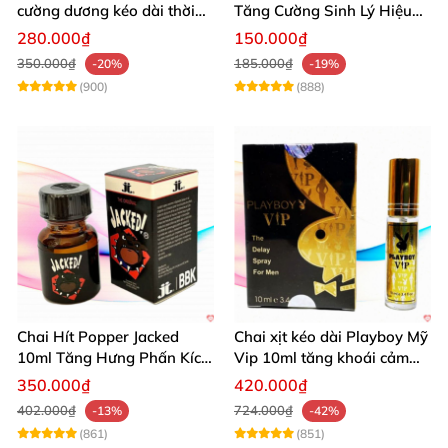
cường dương kéo dài thời
Tăng Cường Sinh Lý Hiệu
gian dùng hiệu quả nhanh
Quả
280.000₫
150.000₫
350.000₫
185.000₫
-20%
-19%
(900)
(888)
Chai Hít Popper Jacked
Chai xịt kéo dài Playboy Mỹ
10ml Tăng Hưng Phấn Kích
Vip 10ml tăng khoái cảm
Thích Mạnh Mẽ
nam
350.000₫
420.000₫
402.000₫
724.000₫
-13%
-42%
(861)
(851)