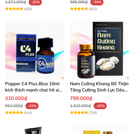
1.071.000₫
589.000₫
-30%
-34%
(850)
(850)
Popper C4 Plus Blue 10ml
Nam Cường Khang Bổ Thận
kích thích mạnh chai hít siêu
Tăng Cường Sinh Lực Dẻo
đỉnh
Dai Mạnh Mẽ
320.000₫
799.000₫
552.000₫
1.332.000₫
-42%
-40%
(844)
(798)