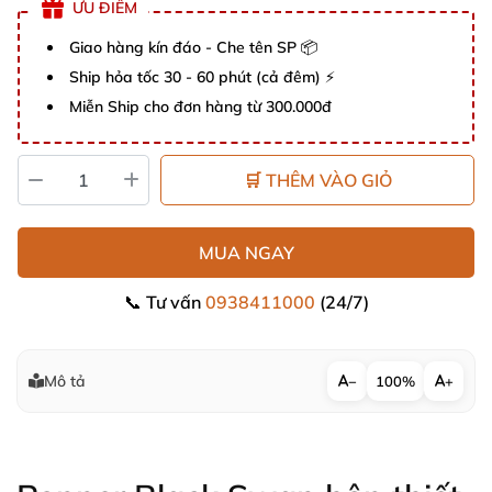
ƯU ĐIỂM
Giao hàng kín đáo - Che tên SP 📦
Ship hỏa tốc 30 - 60 phút (cả đêm) ⚡
Miễn Ship cho đơn hàng từ 300.000đ
🛒 THÊM VÀO GIỎ
MUA NGAY
📞 Tư vấn
0938411000
(24/7)
Mô tả
−
100%
+