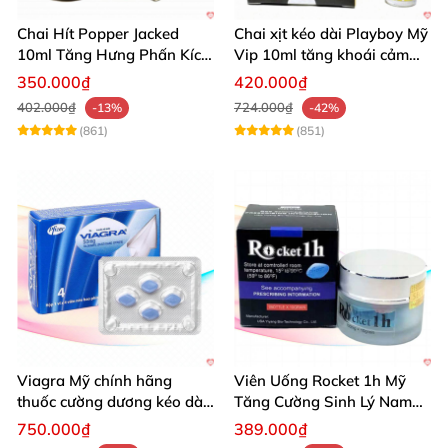
Chai Hít Popper Jacked
Chai xịt kéo dài Playboy Mỹ
10ml Tăng Hưng Phấn Kích
Vip 10ml tăng khoái cảm
Thích Mạnh Mẽ
nam
350.000₫
420.000₫
402.000₫
724.000₫
-13%
-42%
(861)
(851)
Viagra Mỹ chính hãng
Viên Uống Rocket 1h Mỹ
thuốc cường dương kéo dài
Tăng Cường Sinh Lý Nam
thời gian hiệu quả cho Nam
Hỗ Trợ Mạnh
750.000₫
389.000₫