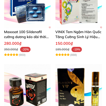
Maxxsat 100 Sildenafil
VINIX Tem Ngậm Hàn Quốc
cường dương kéo dài thời
Tăng Cường Sinh Lý Hiệu
gian dùng hiệu quả nhanh
Quả
280.000₫
150.000₫
350.000₫
185.000₫
-20%
-19%
(900)
(888)