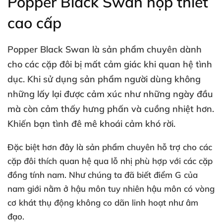
Popper Black Swan hộp thiết
cao cấp
Popper Black Swan
là sản phẩm chuyên dành
cho
các cặp đôi bị mất cảm giác khi quan hệ tình
dục
.
Khi sử dụng sản phẩm người dùng không
những lấy lại
được cảm xúc như
những ngày đầu
mà còn cảm thấy hưng phấn
và cuồng nhiệt hơn
.
Khiến bạn tình đê mê khoái cảm khó rời.
Đặc biệt hơn đây là sản phẩm chuyên hỗ trợ cho
các
cặp đôi thích quan hệ qua lỗ nhị phù hợp
với
các cặp
đồng tính nam
. Như chúng ta
đã biết điểm G
của
nam giới nằm ở hậu môn tuy nhiên hậu môn có vòng
cơ khát thụ động không co dãn linh hoạt như âm
đạo.