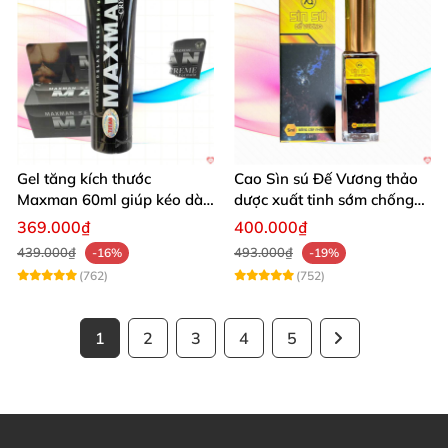
Gel tăng kích thước
Cao Sìn sú Đế Vương thảo
Maxman 60ml giúp kéo dài
dược xuất tinh sớm chống
thời gian quan hệ hiệu quả
hiệu quả nhất
369.000₫
400.000₫
439.000₫
493.000₫
-16%
-19%
(762)
(752)
1
2
3
4
5