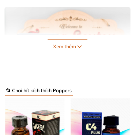
Xem thêm
📂 Chai hít kích thích Poppers
Dụng cụ hỗ trợ dành cho
các bạn Gay