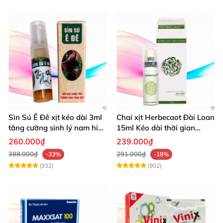
Sìn Sú Ê Đê xịt kéo dài 3ml
Chai xịt Herbecaot Đài Loan
tăng cường sinh lý nam hiệu
15ml Kéo dài thời gian
quả
Tăng khoái cảm
260.000₫
239.000₫
388.000₫
291.000₫
-33%
-18%
(932)
(902)