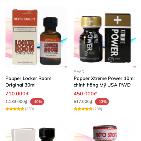
PWD
Popper Locker Room
Popper Xtreme Power 10ml
Original 30ml
chính hãng Mỹ USA PWD
710.000₫
450.000₫
1.183.000₫
517.000₫
-40%
-13%
(239)
(238)