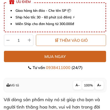
ƯU ĐIỂM
Giao hàng kín đáo - Che tên SP 📦
Ship hỏa tốc 30 - 60 phút (cả đêm) ⚡
Miễn Ship cho đơn hàng từ 300.000đ
🛒 THÊM VÀO GIỎ
MUA NGAY
📞 Tư vấn
0938411000
(24/7)
Mô tả
−
100%
+
Với dòng sản phẩm này nó
sẽ giúp cho bạn
và
người tình thăng hoa hơn
, vui vẻ hơn trong đời