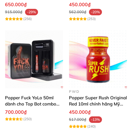
40ml Tăng Khoái Cảm Cho
650.000₫
450.000₫
Top & Bot
915.000₫
562.000₫
-29%
-20%
(256)
(253)
PWD
Popper Fuck YoLo 50ml
Popper Super Rush Original
dành cho Top Bot combo
Red 10ml chính hãng Mỹ
hộp thiếc 40ml + 10ml
USA PWD
700.000₫
450.000₫
(250)
517.000₫
-13%
(240)