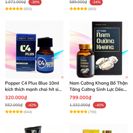
1.071.000₫
589.000₫
-30%
-34%
(850)
(850)
Popper C4 Plus Blue 10ml
Nam Cường Khang Bổ Thận
kích thích mạnh chai hít siêu
Tăng Cường Sinh Lực Dẻo
đỉnh
Dai Mạnh Mẽ
320.000₫
799.000₫
552.000₫
1.332.000₫
-42%
-40%
(844)
(798)