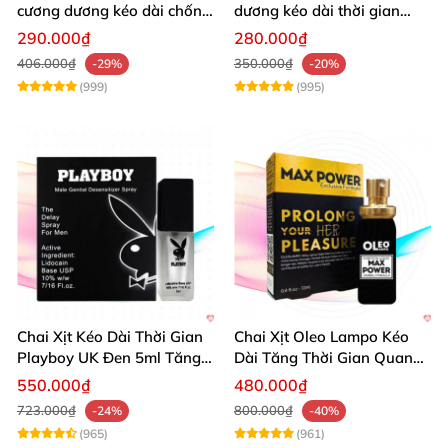
cương dương kéo dài chống
dương kéo dài thời gian
xuất tinh sớm 10 viên
chống xuất tinh hiệu quả
290.000₫
280.000₫
406.000₫
350.000₫
-29%
-20%
(999)
(995)
Chai Xịt Kéo Dài Thời Gian
Chai Xịt Oleo Lampo Kéo
Playboy UK Đen 5ml Tăng
Dài Tăng Thời Gian Quan
Khoái Cảm
Hệ Chính Hãng
550.000₫
480.000₫
723.000₫
800.000₫
-24%
-40%
(965)
(961)