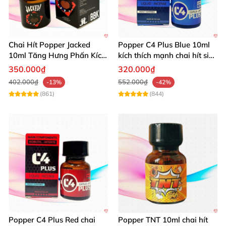
Dung tích là 40ml
và
được tặng kèm 1 lọ 10ml
Chai Hít Popper Jacked
Popper C4 Plus Blue 10ml
10ml Tăng Hưng Phấn Kích
kích thích mạnh chai hít siêu
Thích Mạnh Mẽ
đỉnh
350.000₫
320.000₫
402.000₫
552.000₫
-13%
-42%
(861)
(844)
Giúp cho top
và bot cùng nhau lên đỉnh
Popper C4 Plus Red chai
Popper TNT 10ml chai hít