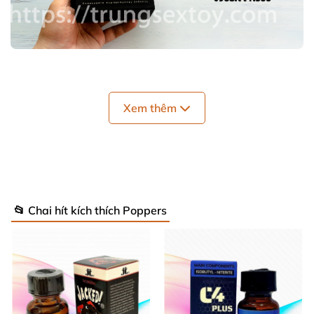
Nguyên hộp nhìn
rất là đẹp
nhé
các bạn
Xem thêm
📂 Chai hít kích thích Poppers