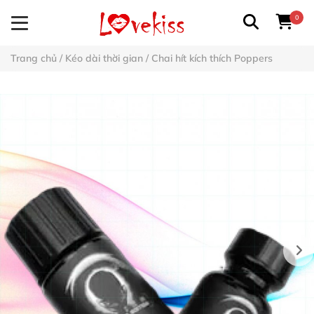
0
Trang chủ
/
Kéo dài thời gian
/
Chai hít kích thích Poppers