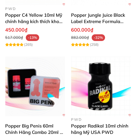
Dục Trung Xin
. Sự hài lòng
của quý khách là động
lực
để chúng tôi
không ngừng cải thiện
và phát triển
PWD
Popper C4 Yellow 10ml Mỹ
Popper Jungle Juice Black
dịch vụ.
chính hãng kích thích khoái
Label Extreme Formula
cảm
30ml
450.000₫
600.000₫
Trân trọng
517.000₫
882.000₫
-13%
-32%
Shop Đồ Chơi Tình Dục Trung
(265)
(258)
PWD
Popper Big Penis 60ml
Popper Radikal 10ml chính
Chính Hãng Combo 20ml +
hãng Mỹ USA PWD