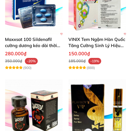
Maxxsat 100 Sildenafil
VINIX Tem Ngậm Hàn Quốc
cường dương kéo dài thời
Tăng Cường Sinh Lý Hiệu
gian dùng hiệu quả nhanh
Quả
280.000₫
150.000₫
350.000₫
185.000₫
-20%
-19%
(900)
(888)