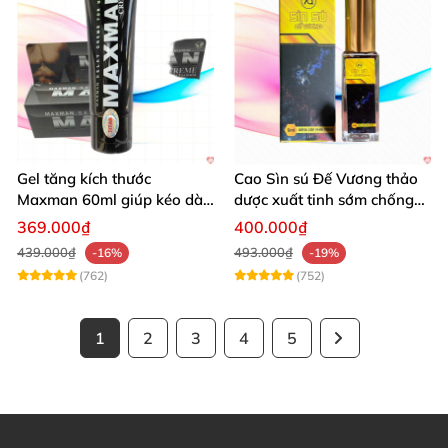
Gel tăng kích thước
Cao Sìn sú Đế Vương thảo
Maxman 60ml giúp kéo dài
dược xuất tinh sớm chống
thời gian quan hệ hiệu quả
hiệu quả nhất
369.000₫
400.000₫
439.000₫
493.000₫
-16%
-19%
(762)
(752)
1
2
3
4
5