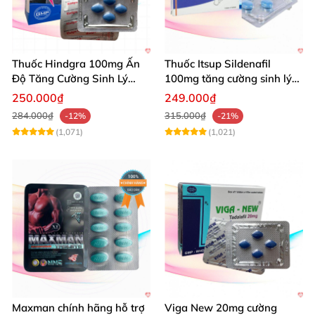
Thuốc Hindgra 100mg Ấn
Thuốc Itsup Sildenafil
Độ Tăng Cường Sinh Lý
100mg tăng cường sinh lý
Nam Hiệu Quả
kéo dài thời gian cho nam
250.000₫
249.000₫
284.000₫
315.000₫
-12%
-21%
(1,071)
(1,021)
Maxman chính hãng hỗ trợ
Viga New 20mg cường