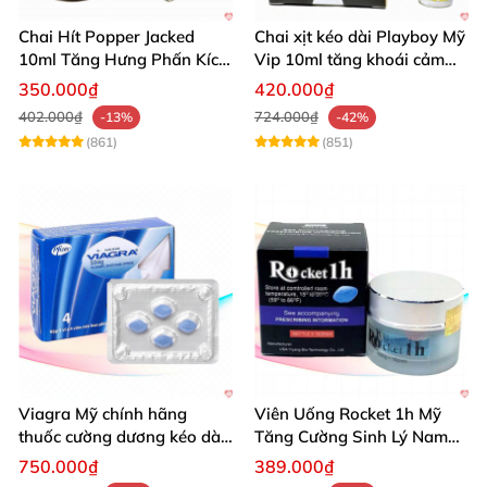
Chai Hít Popper Jacked
Chai xịt kéo dài Playboy Mỹ
10ml Tăng Hưng Phấn Kích
Vip 10ml tăng khoái cảm
Thích Mạnh Mẽ
nam
350.000₫
420.000₫
402.000₫
724.000₫
-13%
-42%
(861)
(851)
Viagra Mỹ chính hãng
Viên Uống Rocket 1h Mỹ
thuốc cường dương kéo dài
Tăng Cường Sinh Lý Nam
thời gian hiệu quả cho Nam
Hỗ Trợ Mạnh
750.000₫
389.000₫