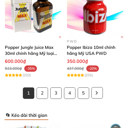
PWD
Popper Jungle Juice Max
Popper Ibiza 10ml chính
30ml chính hãng Mỹ loại
hãng Mỹ USA PWD
mạnh cho Top Bot
600.000₫
350.000₫
923.000₫
437.000₫
-35%
-20%
(232)
(231)
1
2
3
4
5
📂 Kéo dài thời gian