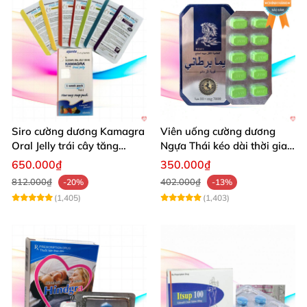
Siro cường dương Kamagra
Viên uống cường dương
Oral Jelly trái cây tăng
Ngựa Thái kéo dài thời gian
cường sinh lý nam
quan hệ
650.000₫
350.000₫
812.000₫
402.000₫
-20%
-13%
(1,405)
(1,403)