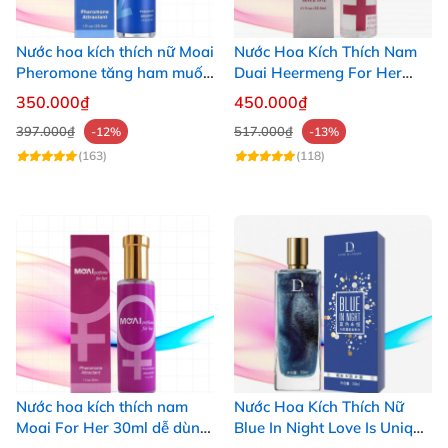
Nước hoa kích thích nữ Moai
Nước Hoa Kích Thích Nam
Pheromone tăng ham muốn
Duai Heermeng For Her
nhanh
29.5ml Quyến Rũ Hấp Dẫn
350.000₫
450.000₫
397.000₫
517.000₫
-12%
-13%
(163)
(118)
Nước hoa kích thích nam
Nước Hoa Kích Thích Nữ
Moai For Her 30ml dễ dùng
Blue In Night Love Is Unique