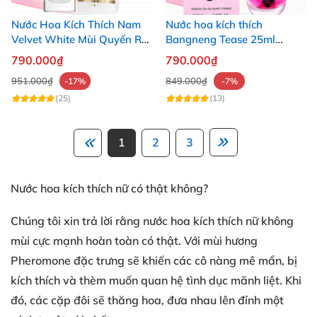
Nước Hoa Kích Thích Nam
Nước hoa kích thích
Velvet White Mùi Quyến Rũ
Bangneng Tease 25ml
Kéo Dài Thời Gian
quyến rũ bạn tình nhanh
790.000₫
790.000₫
951.000₫
849.000₫
-17%
-7%
(25)
(13)
1
2
3
Nước hoa kích thích nữ có thật không?
Chúng tôi xin trả lời rằng nước hoa kích thích nữ không
mùi cực mạnh hoàn toàn có thật. Với mùi hương
Pheromone đặc trưng sẽ khiến các cô nàng mê mẩn, bị
kích thích và thèm muốn quan hệ tình dục mãnh liệt. Khi
đó, các cặp đôi sẽ thăng hoa, đưa nhau lên đỉnh một