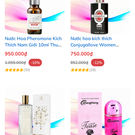
Nước Hoa Pheromone Kích
Nước hoa kích thích
Thích Nam Giới 10ml Thu
Conjugallove Women
Hút Quyến Rũ Mạnh Mẽ
29.5ml tăng ham muốn tự
950.000₫
750.000₫
nhiên
1.055.000₫
852.000₫
-10%
-12%
(30)
(28)