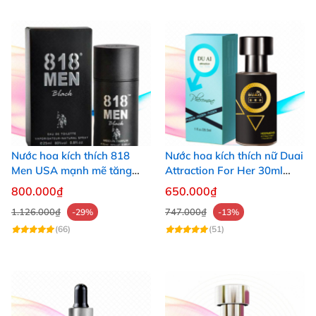
Nước hoa kích thích 818
Nước hoa kích thích nữ Duai
Men USA mạnh mẽ tăng
Attraction For Her 30ml
ham muốn cho nữ giới
tăng hưng phấn, quyến rũ
800.000₫
650.000₫
1.126.000₫
747.000₫
-29%
-13%
(66)
(51)