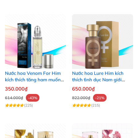
Nước hoa Venom For Him
Nước hoa Lure Him kích
kích thích tăng ham muốn
thích tình dục Nam giới
nữ giới
không mùi loại cực mạnh
350.000₫
650.000₫
614.000₫
822.000₫
-43%
-21%
(225)
(215)