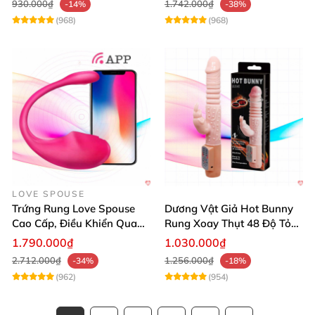
930.000₫
1.742.000₫
-14%
-38%
(968)
(968)
LOVE SPOUSE
Trứng Rung Love Spouse
Dương Vật Giả Hot Bunny
Cao Cấp, Điều Khiển Qua
Rung Xoay Thụt 48 Độ Tỏa
App, Tình Yêu Sôi Động
Nhiệt
1.790.000₫
1.030.000₫
2.712.000₫
1.256.000₫
-34%
-18%
(962)
(954)