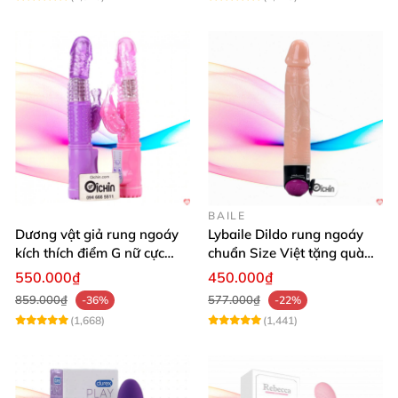
BAILE
Dương vật giả rung ngoáy
Lybaile Dildo rung ngoáy
kích thích điểm G nữ cực
chuẩn Size Việt tặng quà
mạnh
ưu đãi
550.000₫
450.000₫
859.000₫
577.000₫
-36%
-22%
(1,668)
(1,441)