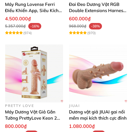
Máy Rung Lovense Ferri
Đai Đeo Dương Vật RGB
Điều Khiển App, Siêu Kích
Double Extensions Harness
Thích, An Toàn
Hấp Dẫn Đầy Cảm Xúc
4.500.000₫
600.000₫
5.357.000₫
968.000₫
-16%
-38%
(974)
(970)
PRETTY LOVE
JIUAI
Máy Dương Vật Giả Gắn
Dương vật giả JIUAI gai nổi
Tường PrettyLove Keon 2
mềm mại kích thích cực đỉnh
Lớp Da Siêu Thật
800.000₫
1.080.000₫