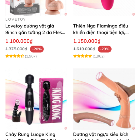
LOVETOY
Lovetoy dương vật giả
Thiên Nga Flamingo điều
9inch gắn tường 2 da Flesh
khiển điện thoại tiện lợi,
siêu thực
hiện đại
1.100.000₫
1.150.000₫
1.375.000₫
1.619.000₫
-20%
-29%
(1,967)
(1,962)
Chày Rung Luoge King
Dương vật ngựa siêu kích