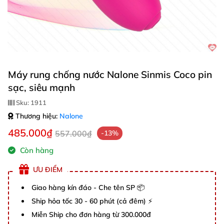
Máy rung chống nước Nalone Sinmis Coco pin
sạc, siêu mạnh
Sku:
1911
Thương hiệu:
Nalone
485.000₫
557.000₫
-13%
Còn hàng
ƯU ĐIỂM
Giao hàng kín đáo - Che tên SP 📦
Ship hỏa tốc 30 - 60 phút (cả đêm) ⚡
Miễn Ship cho đơn hàng từ 300.000đ