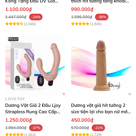
Kong Tặng Đầu DV Giả
thích hít tường tăng khoái
Kích Thích Mạnh
cảm
1.100.000₫
990.000₫
1.447.000₫
1.596.000₫
-24%
-38%
(1,946)
(1,945)
LOVETOY
Dương Vật Giả 2 Đầu Ljoy
Dương vật giả hít tường 2
Strapless Rung Cao Cấp
size tiện lợi cho bạn nữ mới
ĐKTX Mạnh Mẽ
dùng
1.250.000₫
450.000₫
1.984.000₫
570.000₫
-37%
-21%
(1,943)
(1,729)