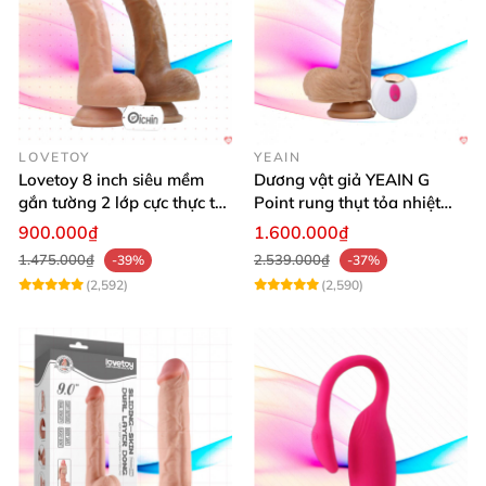
LOVETOY
YEAIN
Lovetoy 8 inch siêu mềm
Dương vật giả YEAIN G
gắn tường 2 lớp cực thực tế,
Point rung thụt tỏa nhiệt
dễ dùng
điều khiển từ xa silicon
900.000₫
1.600.000₫
1.475.000₫
2.539.000₫
-39%
-37%
(2,592)
(2,590)