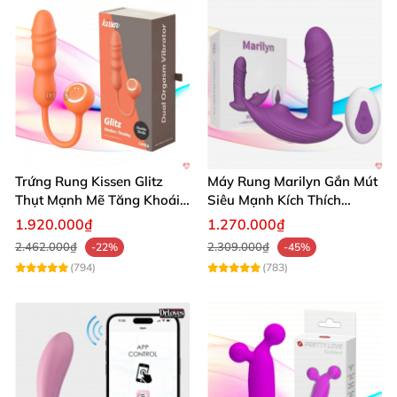
Trứng Rung Kissen Glitz
Máy Rung Marilyn Gắn Mút
Thụt Mạnh Mẽ Tăng Khoái
Siêu Mạnh Kích Thích
Cảm Xuất Sắc
Sướng Tột Đỉnh
1.920.000₫
1.270.000₫
2.462.000₫
2.309.000₫
-22%
-45%
(794)
(783)