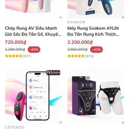
SVAKOM
Chày Rung AV Siêu Mạnh
Máy Rung Svakom AYLIN
Giá Sốc Đa Tần Số, Khuyến
Đa Tần Rung Kích Thích
Mãi
Mạnh Mẽ
720.000₫
2.200.000₫
1.286.000₫
3.860.000₫
-44%
-43%
(977)
(975)
LOVENSE