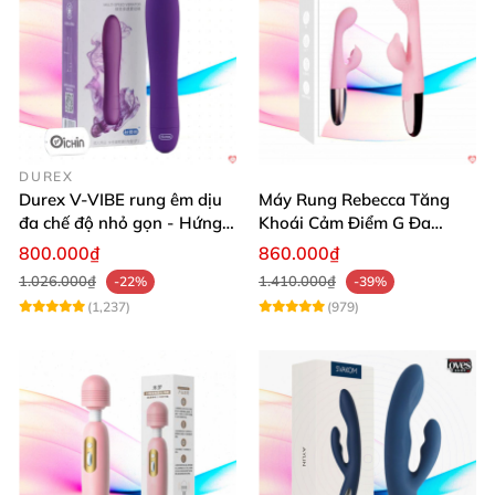
DUREX
Durex V-VIBE rung êm dịu
Máy Rung Rebecca Tăng
đa chế độ nhỏ gọn - Hứng
Khoái Cảm Điểm G Đa
khởi từng phút
Năng Siêu Mạnh
800.000₫
860.000₫
1.026.000₫
1.410.000₫
-22%
-39%
(1,237)
(979)