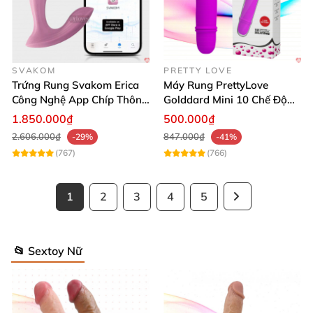
SVAKOM
PRETTY LOVE
Trứng Rung Svakom Erica
Máy Rung PrettyLove
Công Nghệ App Chíp Thông
Golddard Mini 10 Chế Độ
Minh
Kích Thích Điểm G Đỉnh
1.850.000₫
500.000₫
2.606.000₫
847.000₫
-29%
-41%
(767)
(766)
1
2
3
4
5
📂 Sextoy Nữ