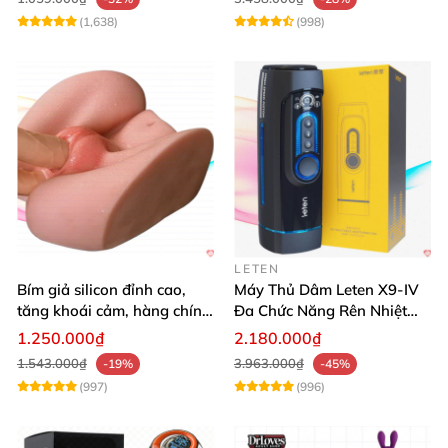
(1,638)
(998)
LETEN
Bím giả silicon đỉnh cao,
Máy Thủ Dâm Leten X9-IV
tăng khoái cảm, hàng chính
Đa Chức Năng Rên Nhiệt
hãng SHP1391
Bật Đỉnh
1.250.000₫
2.180.000₫
1.543.000₫
3.963.000₫
-19%
-45%
(997)
(996)