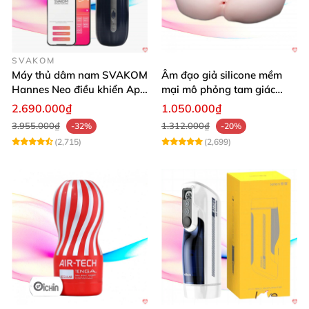
SVAKOM
Máy thủ dâm nam SVAKOM
Âm đạo giả silicone mềm
Hannes Neo điều khiển App
mại mô phỏng tam giác
tiện lợi
vàng sexy
2.690.000₫
1.050.000₫
3.955.000₫
1.312.000₫
-32%
-20%
(2,715)
(2,699)