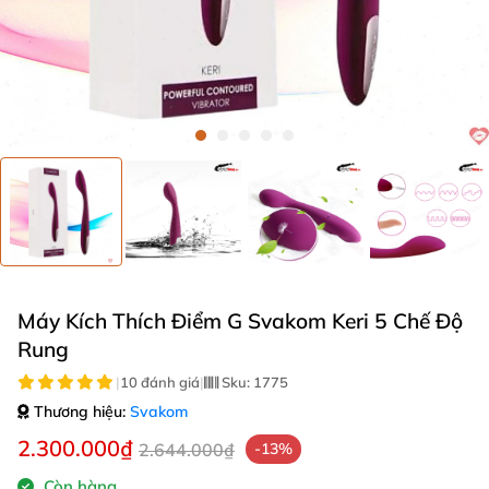
Máy Kích Thích Điểm G Svakom Keri 5 Chế Độ
Rung
|
10 đánh giá
|
Sku:
1775
Thương hiệu:
Svakom
2.300.000₫
2.644.000₫
-13%
Còn hàng