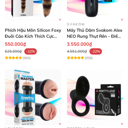
SVAKOM
Phích Hậu Môn Silicon Foxy
Máy Thủ Dâm Svakom Alex
Đuôi Cáo Kích Thích Cực
NEO Rung Thụt Rên - Điều
Đỉnh
Khiển App, Siêu Phê
550.000₫
3.550.000₫
625.000₫
4.551.000₫
-12%
-22%
(965)
(958)