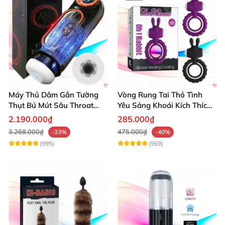
Máy Thủ Dâm Gắn Tường
Vòng Rung Tai Thỏ Tình
Thụt Bú Mút Sâu Throat
Yêu Sảng Khoái Kích Thích
Cao Cấp
Mạnh
2.190.000₫
285.000₫
3.268.000₫
475.000₫
-33%
-40%
(995)
(969)