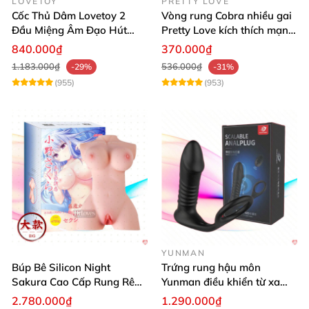
LOVETOY
PRETTY LOVE
Cốc Thủ Dâm Lovetoy 2
Vòng rung Cobra nhiều gai
Đầu Miệng Âm Đạo Hút
Pretty Love kích thích mạnh
Thăng Hoa
tăng khoái cảm
840.000₫
370.000₫
1.183.000₫
536.000₫
-29%
-31%
(955)
(953)
YUNMAN
Búp Bê Silicon Night
Trứng rung hậu môn
Sakura Cao Cấp Rung Rên
Yunman điều khiển từ xa
Thực Tế
quai đeo kích thích
2.780.000₫
1.290.000₫