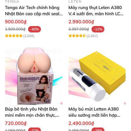
TENGA
LETEN
Tenga Air Tech chính hãng
Máy rung thụt Leten A380
Nhật Bản cao cấp mới seal
V.4 sưởi ấm, màn hình LCD,
giá tốt
cực đã
900.000₫
2.990.000₫
1.500.000₫
3.397.000₫
-40%
-12%
(2,658)
(2,657)
Búp bê tình yêu Nhật Bản
Máy bú mút Letten A380
mini mềm mịn chân thực,
siêu sướng mất liền hợp
mông tròn quyến rũ
chói
720.000₫
2.490.000₫
1.059.000₫
3.458.000₫
-32%
-28%