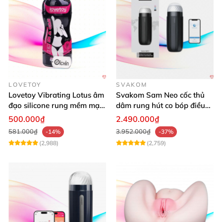
sản phẩm để tìm ra sản phẩm phù hợp nhất!
LOVETOY
SVAKOM
Lovetoy Vibrating Lotus âm
Svakom Sam Neo cốc thủ
đạo silicone rung mềm mại
dâm rung hút co bóp điều
kích thích
khiển App tiện lợi
500.000₫
2.490.000₫
581.000₫
3.952.000₫
-14%
-37%
(2,988)
(2,759)