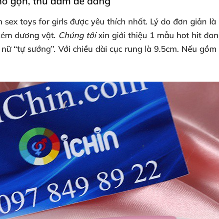
hỏ gọn
, thủ dâm dễ dàng
ch
sex toys for girls
được yêu thích nhất
. Lý do đơn giản l
kém dương vật
.
Chúng tôi
xin giới thiệu 1 mẫu hot hit đ
 nữ “tự sướng”
. Với chiều dài cục rung là 9.5cm
.
Nếu gồm 