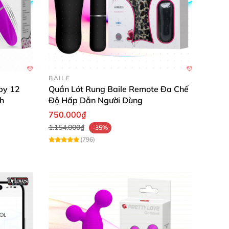
 nó
được bọc full
silicon
, kháng nước 100%
. Sử
BAILE
by 12
Quần Lót Rung Baile Remote Đa Chế
h
Độ Hấp Dẫn Người Dùng
750.000₫
1.154.000₫
-35%
(796)
n giữa cuộc vui
. Chỉ cần cắm điện 1,5-2h là