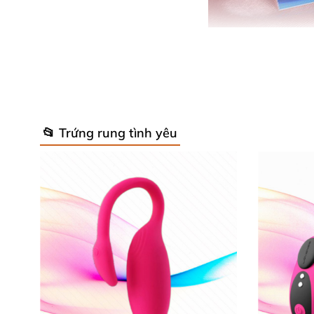
📂 Trứng rung tình yêu
Chiều
Đường kính 3.7cm
, bề dày 2.7cm
. Các nàng 
cũng nằm gọn gàng
, kín đáo trong túi xách.