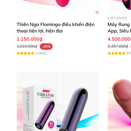
LOVENSE
Thiên Nga Flamingo điều khiển điện
Máy Rung L
thoại tiện lợi, hiện đại
App, Siêu 
1.150.000₫
4.500.000
1.619.000₫
5.357.000₫
-29%
(1,962)
(97