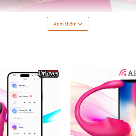
Xem thêm
 dài sử dụng
của cục rung là 9.5cm
. Thủ dâm cực sướng bên trong 
sử dụng
rất dễ dàng
, không lo hàng khủng
sẽ đau rát
nhé
.