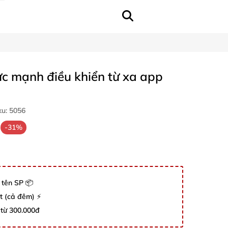
ực mạnh điều khiển từ xa app
ku:
5056
-31%
 tên SP 📦
út (cả đêm) ⚡
 từ 300.000đ