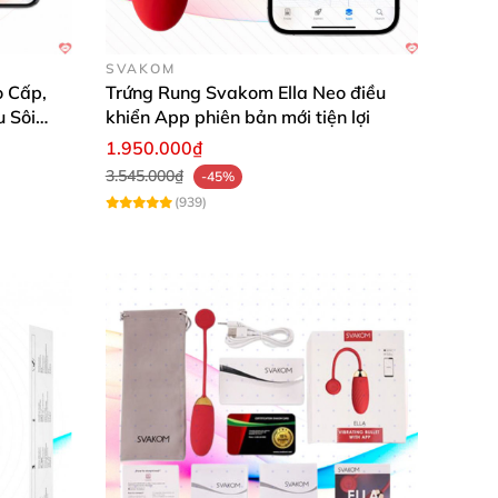
SVAKOM
 Cấp,
Trứng Rung Svakom Ella Neo điều
u Sôi
khiển App phiên bản mới tiện lợi
1.950.000₫
3.545.000₫
-45%
(939)