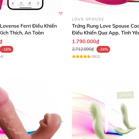
LOVE SPOUSE
ovense Ferri Điều Khiển
Trứng Rung Love Spouse Cao
Kích Thích, An Toàn
Điều Khiển Qua App, Tình Yê
Động
₫
1.790.000₫
2.712.000₫
-16%
-34%
4)
(962)