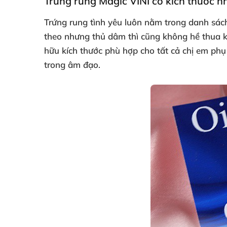
Trứng rung Magic VINI có kích thước n
Trứng rung tình yêu luôn nằm trong danh sá
theo
nhưng thủ dâm
thì
cũng không hề thua 
hữu kích thước phù hợp cho
tất cả chị em phụ
trong âm đạo.