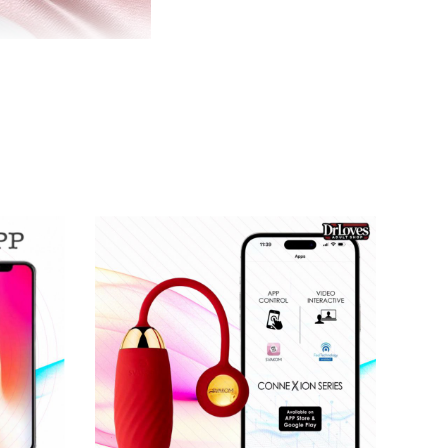
âm đạo
 Dù có đi chơi
, đi du lịch hay công tác
thì nó