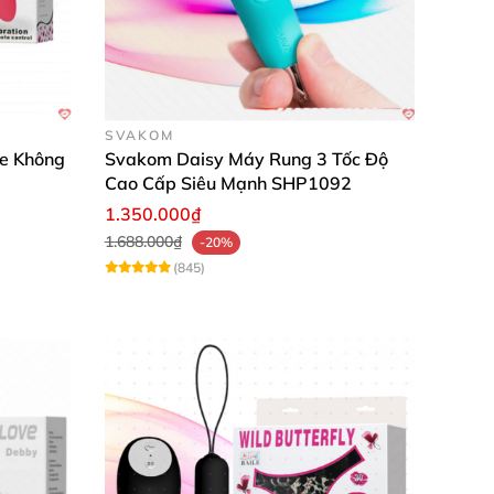
ết kế
các vết gân
silicon
dạng lưới
. Mỗi khi thủ
 nhàm chán
.
Ngoài ra
các nàng
cũng
có thể
người.
SVAKOM
de Không
Svakom Daisy Máy Rung 3 Tốc Độ
Cao Cấp Siêu Mạnh SHP1092
dễ dàng.
1.350.000₫
1.688.000₫
-20%
(845)
 công ty
Magic Motion - Ông trùm hàng đầu
 khi thủ dâm không gây đau rát “cô bé”
. Động