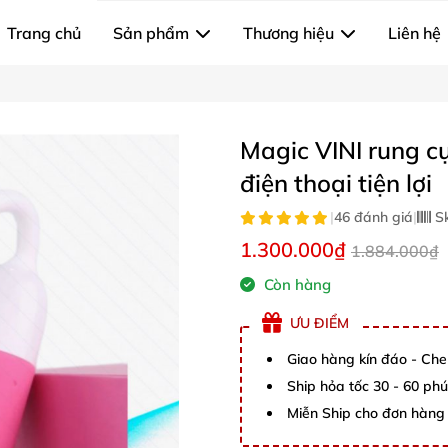
Trang chủ
Sản phẩm
Thương hiệu
Liên hệ
Magic VINI rung c
điện thoại tiện lợi
|
46 đánh giá
|
S
1.300.000₫
1.884.000₫
Còn hàng
ƯU ĐIỂM
Giao hàng kín đáo - Che
Ship hỏa tốc 30 - 60 ph
Miễn Ship cho đơn hàng