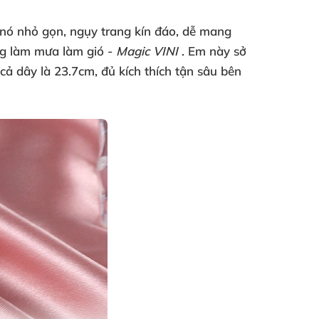
à nó nhỏ gọn
, ngụy trang kín đáo
, dễ mang
ang làm mưa làm gió -
Magic VINI
. Em này sở
cả dây là 23.7cm
, đủ kích thích tận sâu bên