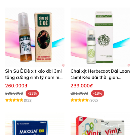
Sìn Sú Ê Đê xịt kéo dài 3ml
Chai xịt Herbecaot Đài Loan
tăng cường sinh lý nam hiệu
15ml Kéo dài thời gian
quả
Tăng khoái cảm
260.000₫
239.000₫
388.000₫
291.000₫
-33%
-18%
(932)
(902)