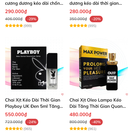
cương dương kéo dài chống
dương kéo dài thời gian
xuất tinh sớm 10 viên
chống xuất tinh hiệu quả
290.000₫
280.000₫
406.000₫
350.000₫
-29%
-20%
(999)
(995)
Chai Xịt Kéo Dài Thời Gian
Chai Xịt Oleo Lampo Kéo
Playboy UK Đen 5ml Tăng
Dài Tăng Thời Gian Quan
Khoái Cảm
Hệ Chính Hãng
550.000₫
480.000₫
723.000₫
800.000₫
-24%
-40%
(965)
(961)