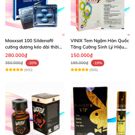
Maxxsat 100 Sildenafil
VINIX Tem Ngậm Hàn Quốc
cường dương kéo dài thời
Tăng Cường Sinh Lý Hiệu
gian dùng hiệu quả nhanh
Quả
280.000₫
150.000₫
350.000₫
185.000₫
-20%
-19%
(900)
(888)