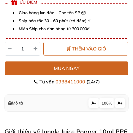
ƯU ĐIỂM
Giao hàng kín đáo - Che tên SP 📦
Ship hỏa tốc 30 - 60 phút (cả đêm) ⚡
Miễn Ship cho đơn hàng từ 300.000đ
🛒 THÊM VÀO GIỎ
MUA NGAY
📞 Tư vấn
0938411000
(24/7)
Mô tả
−
100%
+
Giới thiệu về Jungle Juice Popper 10ml PP6