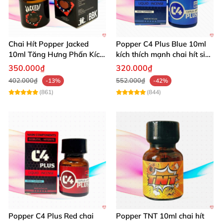
Chai Hít Popper Jacked
Popper C4 Plus Blue 10ml
10ml Tăng Hưng Phấn Kích
kích thích mạnh chai hít siêu
Thích Mạnh Mẽ
đỉnh
350.000₫
320.000₫
402.000₫
552.000₫
-13%
-42%
(861)
(844)
Các loại Jungle Juice Popper 10ml PP6 cho bạn tham khảo.
Thông tin chi tiết về sản phẩm Jungle Juice
Popper 10ml PP6
Thể loại: Sextoy đồng tính, poppers.
Popper C4 Plus Red chai
Popper TNT 10ml chai hít