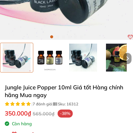
Jungle Juice Popper 10ml Giá tốt Hàng chính
hãng Mua ngay
|
7 đánh giá
|
Sku:
16312
350.000₫
565.000₫
-38%
Còn hàng