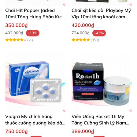
Chai Hít Popper Jacked
Chai xịt kéo dài Playboy Mỹ
10ml Tăng Hưng Phấn Kích
Vip 10ml tăng khoái cảm
Thích Mạnh Mẽ
nam
350.000₫
420.000₫
402.000₫
724.000₫
-13%
-42%
(861)
(851)
Viagra Mỹ chính hãng
Viên Uống Rocket 1h Mỹ
thuốc cường dương kéo dài
Tăng Cường Sinh Lý Nam
thời gian hiệu quả cho Nam
Hỗ Trợ Mạnh
750.000₫
389.000₫