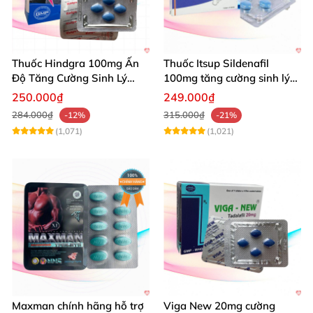
Thuốc Hindgra 100mg Ấn
Thuốc Itsup Sildenafil
Độ Tăng Cường Sinh Lý
100mg tăng cường sinh lý
Nam Hiệu Quả
kéo dài thời gian cho nam
250.000₫
249.000₫
284.000₫
315.000₫
-12%
-21%
(1,071)
(1,021)
Maxman chính hãng hỗ trợ
Viga New 20mg cường