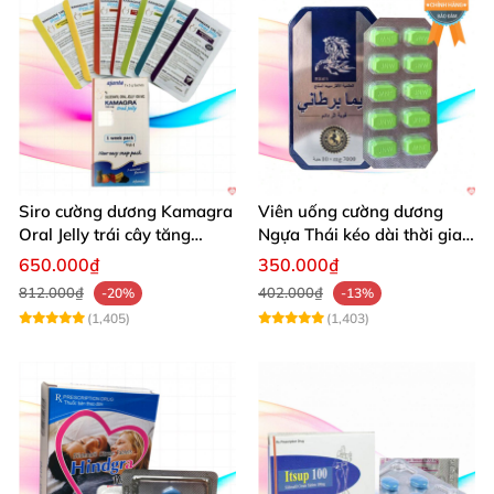
Siro cường dương Kamagra
Viên uống cường dương
Oral Jelly trái cây tăng
Ngựa Thái kéo dài thời gian
cường sinh lý nam
quan hệ
650.000₫
350.000₫
812.000₫
402.000₫
-20%
-13%
(1,405)
(1,403)