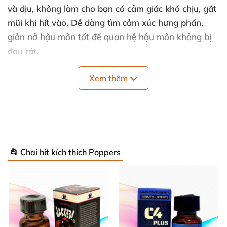
và dịu
, không làm cho bạn có cảm giác khó chịu
, gắt
mũi khi hít vào
. Dễ dàng tìm cảm xúc hưng phấn
,
giản nở hậu môn tốt
để quan hệ hậu môn không bị
đau rát.
Nhưng bạn phải nhớ dùng kèm thêm Gel bôi trơn
Xem thêm
dành cho hậu môn
nhé
. Cơ địa hấp thụ tốt còn làm
cho hưng phấn tăng gấp bội
, cứng hơn cho
các
chàng TOP đâm hết cỡ.
📂 Chai hít kích thích Poppers