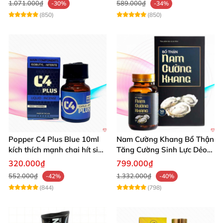
1.071.000₫
589.000₫
-30%
-34%
(850)
(850)
Popper C4 Plus Blue 10ml
Nam Cường Khang Bổ Thận
kích thích mạnh chai hít siêu
Tăng Cường Sinh Lực Dẻo
đỉnh
Dai Mạnh Mẽ
320.000₫
799.000₫
552.000₫
1.332.000₫
-42%
-40%
(844)
(798)