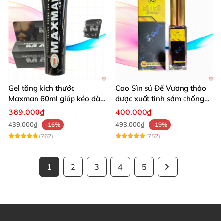
Gel tăng kích thước
Cao Sìn sú Đế Vương thảo
Maxman 60ml giúp kéo dài
dược xuất tinh sớm chống
thời gian quan hệ hiệu quả
hiệu quả nhất
369.000₫
400.000₫
439.000₫
493.000₫
-16%
-19%
(762)
(752)
1
2
3
4
5