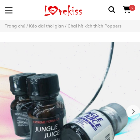
0
Trang chủ
/
Kéo dài thời gian
/
Chai hít kích thích Poppers