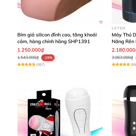
LETEN
Bím giả silicon đỉnh cao, tăng khoái
Máy Thủ D
cảm, hàng chính hãng SHP1391
Năng Rên 
1.250.000₫
2.180.000
1.543.000₫
3.963.000₫
-19%
(997)
(99