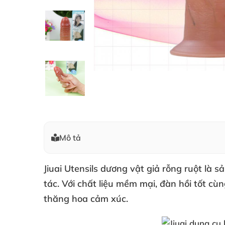
Mô tả
Jiuai Utensils
dương vật giả rỗng ruột là 
tác
. Với chất liệu mềm mại
, đàn hồi tốt cù
thăng hoa cảm xúc.