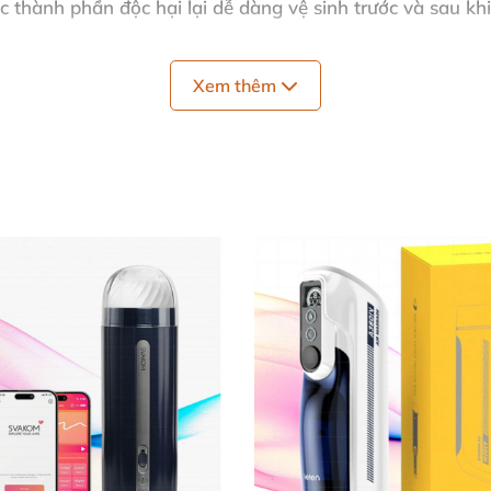
c thành phần độc hại lại dễ dàng vệ sinh trước
và sau khi
Xem thêm