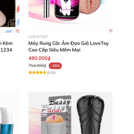
háo lắp
, vệ sinh nên đây
được xem là giải
LOVETOY
h Kèm
Máy Rung Cốc Âm Đạo Giả LoveToy
P1234
Cao Cấp Siêu Mềm Mại
490.000₫
754.000₫
-35%
(918)