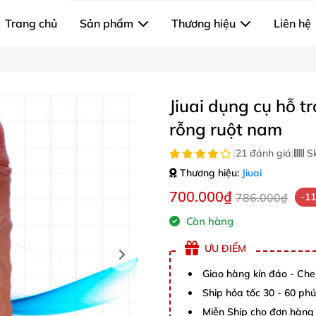
Trang chủ
Sản phẩm
Thương hiệu
Liên hệ
Jiuai dụng cụ hỗ t
rỗng ruột nam
|
21 đánh giá
|
S
Thương hiệu:
Jiuai
700.000₫
786.000₫
-1
Còn hàng
ƯU ĐIỂM
Giao hàng kín đáo - Che
Ship hỏa tốc 30 - 60 ph
Miễn Ship cho đơn hàng