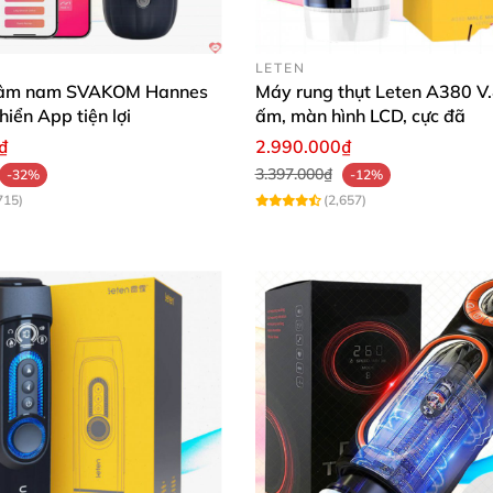
LETEN
dâm nam SVAKOM Hannes
Máy rung thụt Leten A380 V.
hiển App tiện lợi
ấm, màn hình LCD, cực đã
₫
2.990.000₫
3.397.000₫
-32%
-12%
715)
(2,657)
 rỗng ruột thông minh
, cho phép anh em dễ dàng đeo vào
silicone mềm mại
và đàn hồi giúp ôm sát dương vật
của a
còn mang đến cảm giác an toàn
, thoải mái cho người sử