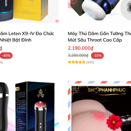
âm Leten X9-IV Đa Chức
Máy Thủ Dâm Gắn Tường Th
Nhiệt Bật Đỉnh
Mút Sâu Throat Cao Cấp
₫
2.190.000₫
3.268.000₫
-45%
-33%
6)
(995)