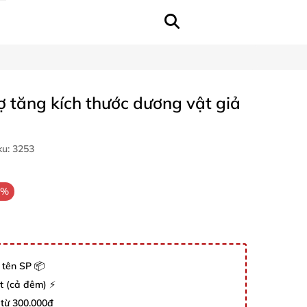
rợ tăng kích thước dương vật giả
ku:
3253
1%
 tên SP 📦
út (cả đêm) ⚡
 từ 300.000đ