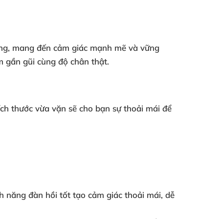
ng
, mang đến cảm giác mạnh mẽ
và vững
ệm gần gũi cùng độ chân thật.
ích thước vừa vặn
sẽ cho bạn sự thoải mái
để
ính năng đàn hồi tốt tạo cảm giác thoải mái
, dễ