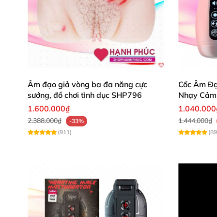
Âm đạo giả vòng ba đa năng cực
Cốc Âm Đạ
sướng, đồ chơi tình dục SHP796
Nhạy Cảm 
1.600.000₫
1.040.000
2.388.000₫
1.444.000₫
-33%
(911)
(89
Sản phẩm kèm theo quần
để tiện sử d
Dụng cụ đồ chơi tình dục
này không chỉ tiện lợ
giả Jiuai Utensils giúp người dùng dễ dàng t
Bộ sản phẩm
đã kèm theo quần co giãn tốt
,
đ