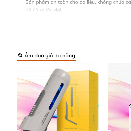
Sản phẩm an toàn cho da liễu
, không chứa
cá
để dùng lâu dài.
📂 Âm đạo giả đa năng