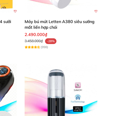
4 sưởi
Máy bú mút Letten A380 siêu sướng
mất liền hợp chói
2.490.000₫
3.458.000₫
-28%
(998)
 dương vật để
gia tăng kích thước
trở nên
nh em
mà không gây khó chịu khi “di chuyển”
.
 dụng.