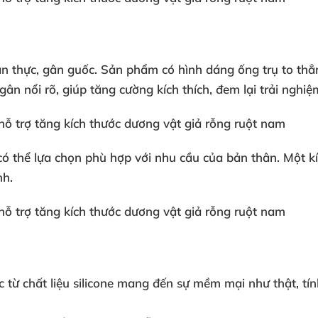
ân thực
, gân guốc
. Sản phẩm có hình dáng ống trụ to thẳ
gân nổi rõ
, giúp tăng cường kích thích
, đem lại trải nghi
có thể lựa chọn phù hợp
với nhu cầu
của bản thân
. Một k
nh.
c từ chất liệu silicone mang đến sự
mềm mại như thật
, t