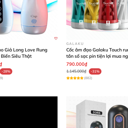
GALAKU
o Giả Long Love Rung
Cốc âm đạo Galaku Touch ru
Biến Siêu Thật
tần số sạc pin tiện lợi mua n
₫
790.000₫
1.145.000₫
-28%
-31%
9)
(882)
ụng
i khi đeo trực tiếp
mà còn
có thể kết hợp
với
các quần lót
ận hưởng sự ổn định
và thoải mái khi quan hệ tình dục
với 
ể bạn thuận tiện sử dụng cho cuộc yêu thêm nhiều khoái