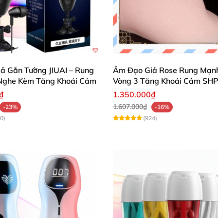
 cải thiện kích thước “cậu bé”
của phái mạnh
mà còn dễ t
ao trải nghiệm tình dục chốn phòng the cùng đối tác.
ả Gắn Tường JIUAI – Rung
Âm Đạo Giả Rose Rung Mạn
Nghe Kèm Tăng Khoái Cảm
Vòng 3 Tăng Khoái Cảm SH
₫
1.350.000₫
1.607.000₫
-23%
-16%
0)
(924)