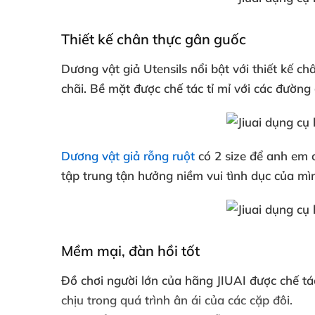
Thiết kế chân thực gân guốc
Dương vật giả Utensils nổi bật
với
thiết kế ch
chãi
. Bề mặt
được chế tác tỉ mỉ
với
các đường 
Dương vật giả rỗng ruột
có 2 size
để anh em
tập trung tận hưởng niềm vui tình dục
của mì
Mềm mại
, đàn hồi tốt
Đồ chơi người lớn
của hãng JIUAI
được chế tá
chịu trong
quá trình ân ái
của
các cặp đôi.