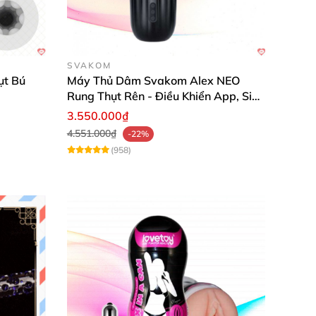
SVAKOM
ụt Bú
Máy Thủ Dâm Svakom Alex NEO
Rung Thụt Rên - Điều Khiển App, Siêu
Phê
3.550.000₫
4.551.000₫
-22%
(958)