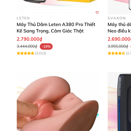
LETEN
SVAKOM
Máy Thủ Dâm Leten A380 Pro Thiết
Máy thủ 
Kế Sang Trọng, Cảm Giác Thật
Neo điều k
2.790.000₫
2.690.000
3.444.000₫
3.955.000₫
-19%
(3,012)
(2,
Hỗ trợ nam giới tăng kích thước
Dụng cụ hỗ trợ nam
Utensils Jiuai có thiết kế
“hùng vĩ” hơn trong mắt bạn tình
. Chất liệu 
Thiết kế này không chỉ nâng cao sự tự tin
mà 