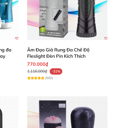
ng đa
Âm Đạo Giả Rung Đa Chế Độ
gay
Fleslight Đèn Pin Kích Thích
770.000₫
1.116.000₫
-31%
(880)
 có “cửa sổ”
để tăng cường cố định dương vật
bạn tình.
 cảm.