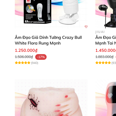
Utensils không chỉ đem lại hiệu quả trong việc
pháp tiện lợi cho
các quý ông khi muốn nâng c
JIUAI
Âm Đạo Giả Dính Tường Crazy Bull
Âm Đạo Gi
White Flora Rung Mạnh
Mạnh Tai 
1.250.000₫
1.450.000
1.506.000₫
1.883.000₫
-17%
(940)
(93