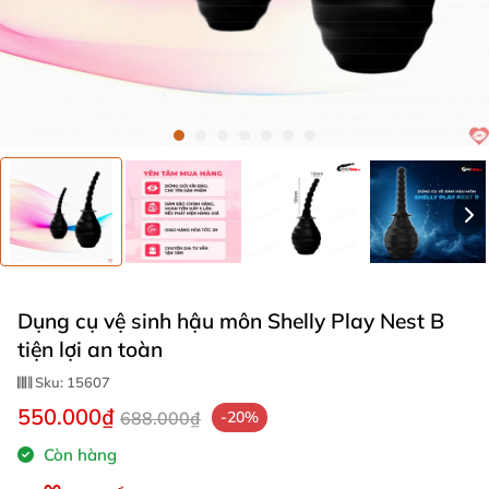
Dụng cụ vệ sinh hậu môn Shelly Play Nest B
tiện lợi an toàn
Sku:
15607
550.000₫
688.000₫
-20%
Còn hàng