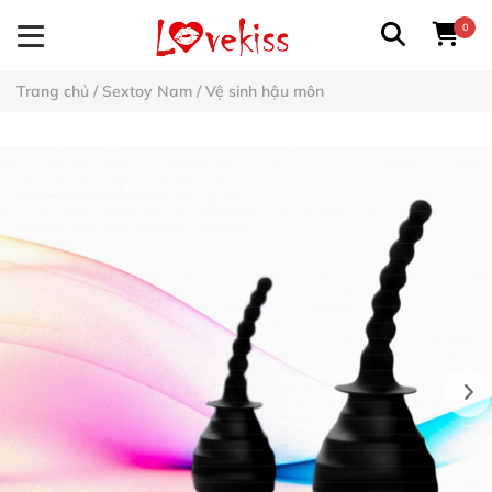
0
Trang chủ
/
Sextoy Nam
/
Vệ sinh hậu môn