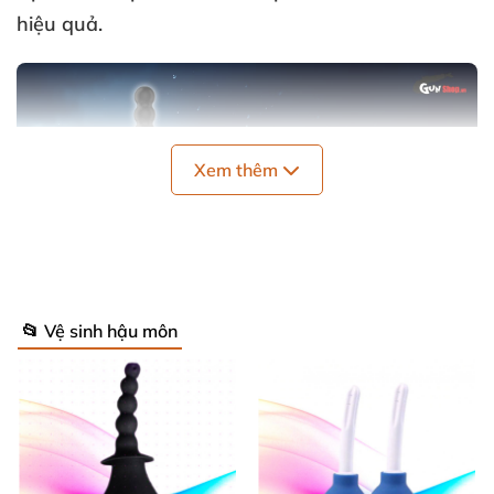
hiệu quả.
Xem thêm
📂 Vệ sinh hậu môn
Dụng cụ vệ sinh hậu môn Shelly Play Nest B cao cấp
dễ sử dụng