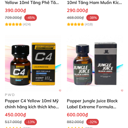
Yellow 10ml Tăng Phê Tăng
10ml Tăng Ham Muốn Kích
Kích Thích
Thích Mạnh
390.000₫
290.000₫
709.000₫
468.000₫
-45%
-38%
(424)
(418)
PWD
Popper C4 Yellow 10ml Mỹ
Popper Jungle Juice Black
chính hãng kích thích khoái
Label Extreme Formula
cảm
30ml
450.000₫
600.000₫
517.000₫
882.000₫
-13%
-32%