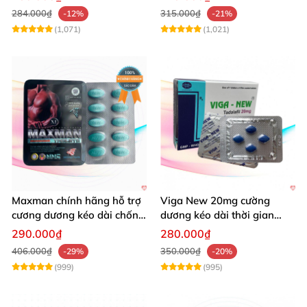
284.000₫
315.000₫
-12%
-21%
(1,071)
(1,021)
Maxman chính hãng hỗ trợ
Viga New 20mg cường
cương dương kéo dài chống
dương kéo dài thời gian
xuất tinh sớm 10 viên
chống xuất tinh hiệu quả
290.000₫
280.000₫
406.000₫
350.000₫
-29%
-20%
(999)
(995)