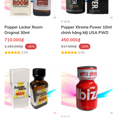
PWD
Popper Locker Room
Popper Xtreme Power 10ml
Original 30ml
chính hãng Mỹ USA PWD
710.000₫
450.000₫
1.183.000₫
517.000₫
-40%
-13%
(239)
(238)
PWD