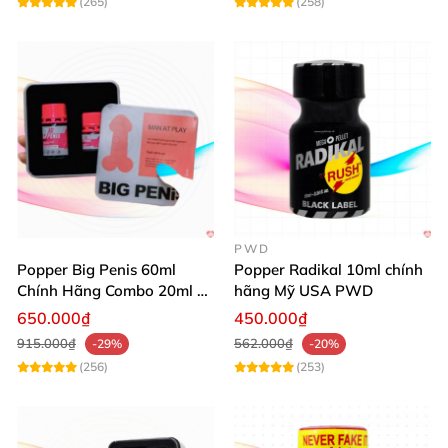
(265)
(258)
PWD
Popper Big Penis 60ml
Popper Radikal 10ml chính
Chính Hãng Combo 20ml +
hãng Mỹ USA PWD
40ml Tăng Khoái Cảm Cho
650.000₫
450.000₫
Top & Bot
915.000₫
562.000₫
-29%
-20%
(256)
(253)