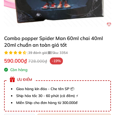
Combo popper Spider Man 60ml chai 40ml
20ml chuẩn an toàn giá tốt
|
39 đánh giá
|
Sku:
3354
590.000₫
728.000₫
-19%
Còn hàng
ƯU ĐIỂM
Giao hàng kín đáo - Che tên SP 📦
Ship hỏa tốc 30 - 60 phút (cả đêm) ⚡
Miễn Ship cho đơn hàng từ 300.000đ