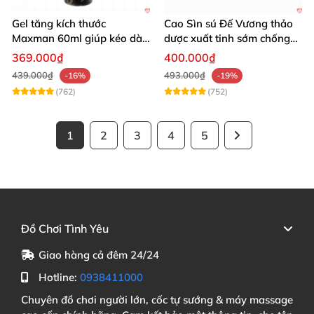
Gel tăng kích thước
Cao Sìn sú Đế Vương thảo
Maxman 60ml giúp kéo dài
dược xuất tinh sớm chống
thời gian quan hệ hiệu quả
hiệu quả nhất
369.000₫
400.000₫
439.000₫
493.000₫
-16%
-19%
(762)
(752)
1
2
3
4
5
Đồ Chơi Tình Yêu
Giao hàng cả đêm 24/24
Hotline:
0938411000
Chuyên đồ chơi người lớn, cốc tự sướng & máy massage