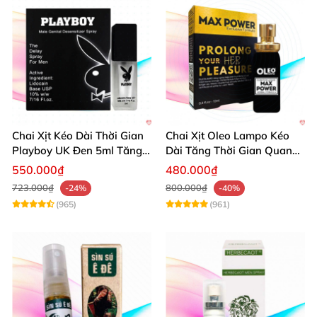
Chai Xịt Kéo Dài Thời Gian
Chai Xịt Oleo Lampo Kéo
Playboy UK Đen 5ml Tăng
Dài Tăng Thời Gian Quan
Khoái Cảm
Hệ Chính Hãng
550.000₫
480.000₫
723.000₫
800.000₫
-24%
-40%
(965)
(961)