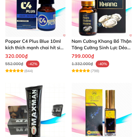
Popper C4 Plus Blue 10ml
Nam Cường Khang Bổ Thận
kích thích mạnh chai hít siêu
Tăng Cường Sinh Lực Dẻo
đỉnh
Dai Mạnh Mẽ
320.000₫
799.000₫
552.000₫
1.332.000₫
-42%
-40%
(844)
(798)