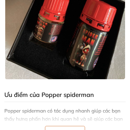
Ưu điểm
của Popper spiderman
Popper spiderman
có tác dụng nhanh giúp
các bạn
thấy hưng phấn hơn khi quan hệ
và
sẽ giúp
các bạn
giảm đau đồng thời tăng thêm thời gian quan hệ làm