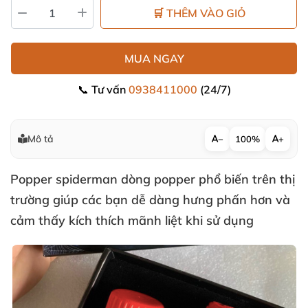
🛒 THÊM VÀO GIỎ
MUA NGAY
📞 Tư vấn
0938411000
(24/7)
Mô tả
−
100%
+
Popper spiderman
dòng
popper
phổ biến trên thị
trường giúp
các bạn dễ dàng hưng phấn hơn
và
cảm thấy kích thích mãnh liệt khi sử dụng