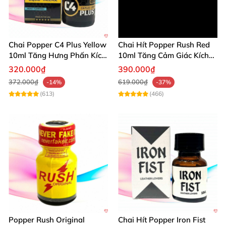
Chai Popper C4 Plus Yellow
Chai Hít Popper Rush Red
10ml Tăng Hưng Phấn Kích
10ml Tăng Cảm Giác Kích
Thích Mạnh
Thích Mạnh
320.000₫
390.000₫
372.000₫
619.000₫
-14%
-37%
(613)
(466)
Popper Rush Original
Chai Hít Popper Iron Fist