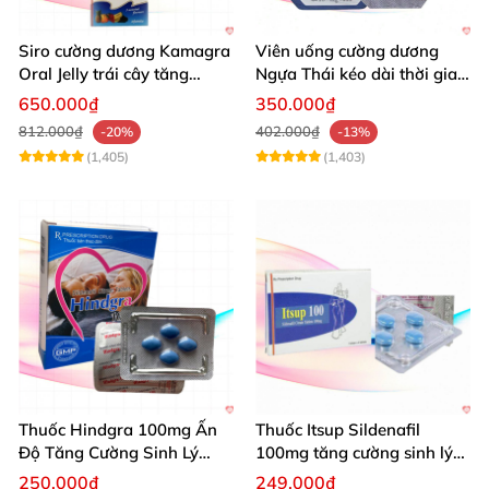
Siro cường dương Kamagra
Viên uống cường dương
Oral Jelly trái cây tăng
Ngựa Thái kéo dài thời gian
cường sinh lý nam
quan hệ
650.000₫
350.000₫
812.000₫
402.000₫
-20%
-13%
(1,405)
(1,403)
Thuốc Hindgra 100mg Ấn
Thuốc Itsup Sildenafil
Độ Tăng Cường Sinh Lý
100mg tăng cường sinh lý
Nam Hiệu Quả
kéo dài thời gian cho nam
250.000₫
249.000₫