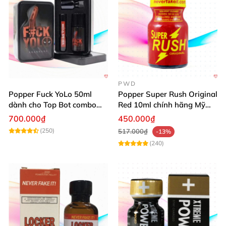
PWD
Popper Fuck YoLo 50ml
Popper Super Rush Original
dành cho Top Bot combo
Red 10ml chính hãng Mỹ
hộp thiếc 40ml + 10ml
USA PWD
700.000₫
450.000₫
(250)
517.000₫
-13%
(240)