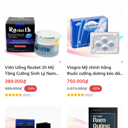
Viên Uống Rocket 1h Mỹ
Viagra Mỹ chính hãng
Tăng Cường Sinh Lý Nam
thuốc cường dương kéo dài
Hỗ Trợ Mạnh
thời gian hiệu quả cho Nam
389.000₫
750.000₫
589.000₫
1.071.000₫
-34%
-30%
(850)
(850)