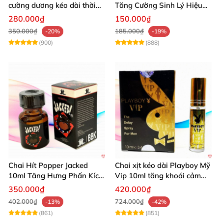
cường dương kéo dài thời
Tăng Cường Sinh Lý Hiệu
gian dùng hiệu quả nhanh
Quả
280.000₫
150.000₫
350.000₫
185.000₫
-20%
-19%
(900)
(888)
Chai Hít Popper Jacked
Chai xịt kéo dài Playboy Mỹ
10ml Tăng Hưng Phấn Kích
Vip 10ml tăng khoái cảm
Thích Mạnh Mẽ
nam
350.000₫
420.000₫
402.000₫
724.000₫
-13%
-42%
(861)
(851)