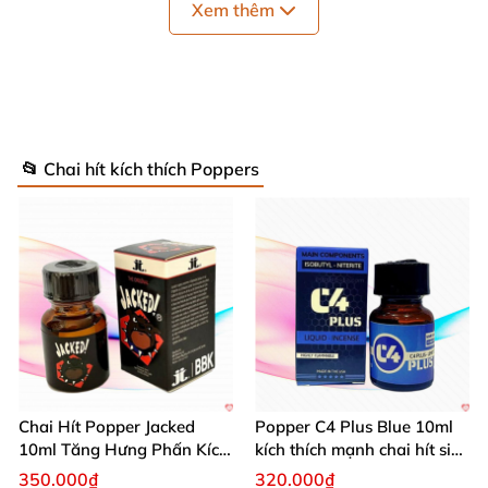
Xem thêm
cuộc yêu trở nên trọn vẹn.
📂 Chai hít kích thích Poppers
Chai Hít Popper Jacked
Popper C4 Plus Blue 10ml
10ml Tăng Hưng Phấn Kích
kích thích mạnh chai hít siêu
Thích Mạnh Mẽ
đỉnh
350.000₫
320.000₫