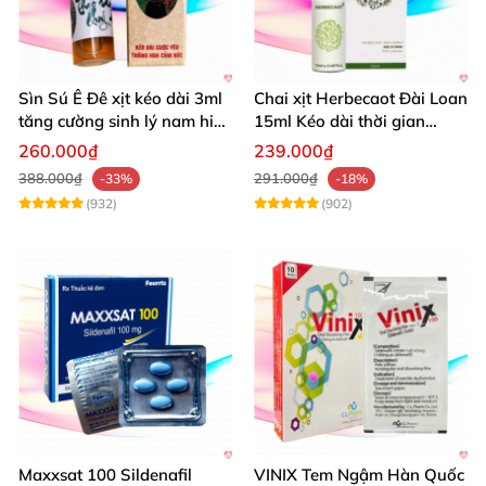
Sìn Sú Ê Đê xịt kéo dài 3ml
Chai xịt Herbecaot Đài Loan
tăng cường sinh lý nam hiệu
15ml Kéo dài thời gian
quả
Tăng khoái cảm
260.000₫
239.000₫
388.000₫
291.000₫
-33%
-18%
(932)
(902)
Maxxsat 100 Sildenafil
VINIX Tem Ngậm Hàn Quốc