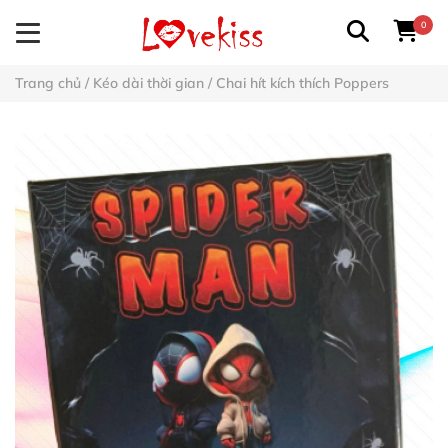
0
Trang chủ
/
Kéo dài thời gian
/
Chai hít kích thích Poppers