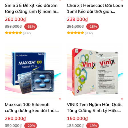
Sìn Sú Ê Đê xịt kéo dài 3ml
Chai xịt Herbecaot Đài Loan
tăng cường sinh lý nam hiệu
15ml Kéo dài thời gian
quả
Tăng khoái cảm
260.000₫
239.000₫
388.000₫
291.000₫
-33%
-18%
(932)
(902)
Maxxsat 100 Sildenafil
VINIX Tem Ngậm Hàn Quốc
cường dương kéo dài thời
Tăng Cường Sinh Lý Hiệu
gian dùng hiệu quả nhanh
Quả
280.000₫
150.000₫
350.000₫
185.000₫
-20%
-19%