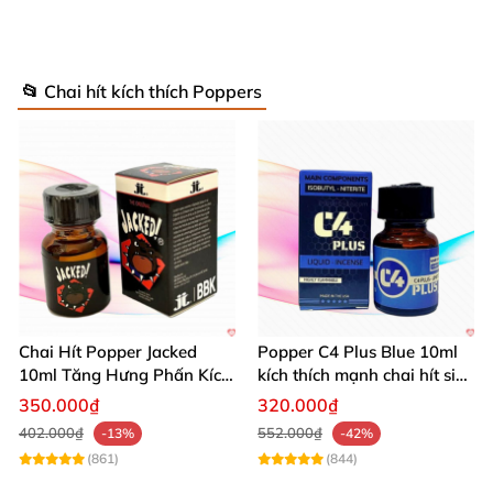
📂 Chai hít kích thích Poppers
Chai Hít Popper Jacked
Popper C4 Plus Blue 10ml
10ml Tăng Hưng Phấn Kích
kích thích mạnh chai hít siêu
Thích Mạnh Mẽ
đỉnh
350.000₫
320.000₫
402.000₫
552.000₫
-13%
-42%
(861)
(844)