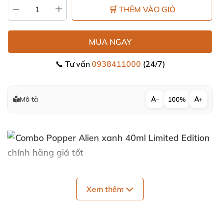
🛒 THÊM VÀO GIỎ
MUA NGAY
📞 Tư vấn
0938411000
(24/7)
Mô tả
−
100%
+
Xem thêm