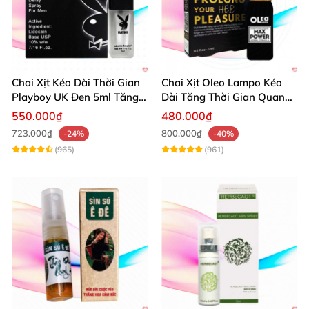
Chai Xịt Kéo Dài Thời Gian
Chai Xịt Oleo Lampo Kéo
Playboy UK Đen 5ml Tăng
Dài Tăng Thời Gian Quan
Khoái Cảm
Hệ Chính Hãng
550.000₫
480.000₫
723.000₫
800.000₫
-24%
-40%
(965)
(961)