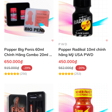
PWD
Popper Big Penis 60ml
Popper Radikal 10ml chính
Chính Hãng Combo 20ml +
hãng Mỹ USA PWD
40ml Tăng Khoái Cảm Cho
650.000₫
450.000₫
Top & Bot
915.000₫
562.000₫
-29%
-20%
(256)
(253)