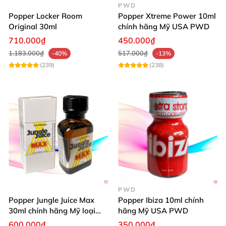
PWD
Popper Locker Room
Popper Xtreme Power 10ml
Original 30ml
chính hãng Mỹ USA PWD
710.000₫
450.000₫
1.183.000₫
517.000₫
-40%
-13%
(239)
(238)
PWD
Popper Jungle Juice Max
Popper Ibiza 10ml chính
30ml chính hãng Mỹ loại
hãng Mỹ USA PWD
mạnh cho Top Bot
600.000₫
350.000₫