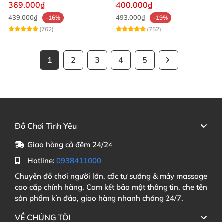
thời gian quan hệ hiệu quả
hiệu quả nhất
369.000₫
400.000₫
439.000₫
493.000₫
-16%
-19%
(762)
(752)
1
2
3
4
5
Đồ Chơi Tình Yêu
Giao hàng cả đêm 24/24
Hotline:
0938411000
Chuyên đồ chơi người lớn, cốc tự sướng & máy massage
cao cấp chính hãng. Cam kết bảo mật thông tin, che tên
sản phẩm kín đáo, giao hàng nhanh chóng 24/7.
VỀ CHÚNG TÔI