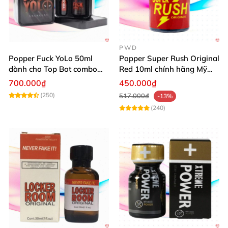
PWD
Popper Fuck YoLo 50ml
Popper Super Rush Original
dành cho Top Bot combo
Red 10ml chính hãng Mỹ
hộp thiếc 40ml + 10ml
USA PWD
700.000₫
450.000₫
(250)
517.000₫
-13%
(240)