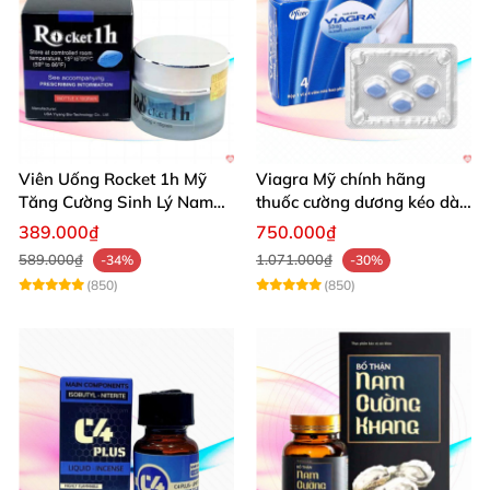
Viên Uống Rocket 1h Mỹ
Viagra Mỹ chính hãng
Tăng Cường Sinh Lý Nam
thuốc cường dương kéo dài
Hỗ Trợ Mạnh
thời gian hiệu quả cho Nam
389.000₫
750.000₫
589.000₫
1.071.000₫
-34%
-30%
(850)
(850)