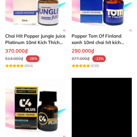
Chai Hít Popper Jungle Juice
Popper Tom Of Finland
Platinum 10ml Kích Thích
xanh 10ml chai hít kích
Mạnh
thích mạnh mẽ
370.000₫
290.000₫
514.000₫
377.000₫
-28%
-23%
(664)
(638)