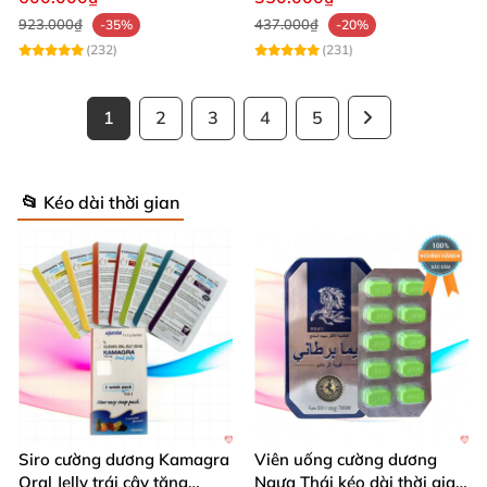
923.000₫
437.000₫
-35%
-20%
(232)
(231)
1
2
3
4
5
📂 Kéo dài thời gian
Siro cường dương Kamagra
Viên uống cường dương
Oral Jelly trái cây tăng
Ngựa Thái kéo dài thời gian