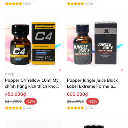
(424)
(418)
PWD
Popper C4 Yellow 10ml Mỹ
Popper Jungle Juice Black
chính hãng kích thích khoái
Label Extreme Formula
cảm
30ml
450.000₫
600.000₫
517.000₫
882.000₫
-13%
-32%
(265)
(258)