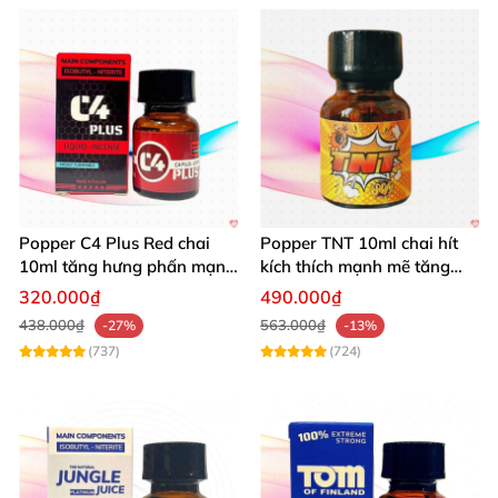
Popper C4 Plus Red chai
Popper TNT 10ml chai hít
10ml tăng hưng phấn mạnh
kích thích mạnh mẽ tăng
mẽ kích thích
cảm giác
320.000₫
490.000₫
438.000₫
563.000₫
-27%
-13%
(737)
(724)