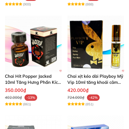
(900)
(888)
Chai Hít Popper Jacked
Chai xịt kéo dài Playboy Mỹ
10ml Tăng Hưng Phấn Kích
Vip 10ml tăng khoái cảm
Thích Mạnh Mẽ
nam
350.000₫
420.000₫
402.000₫
724.000₫
-13%
-42%
(861)
(851)