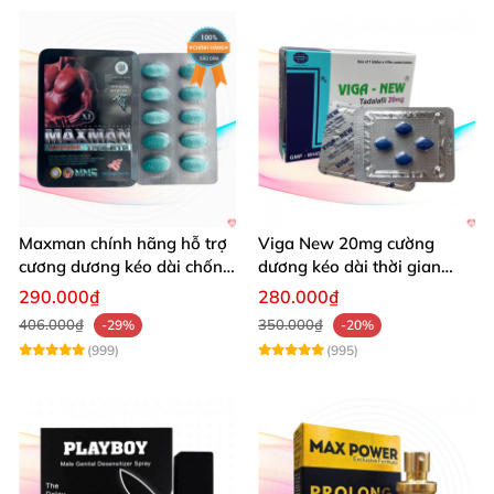
Maxman chính hãng hỗ trợ
Viga New 20mg cường
cương dương kéo dài chống
dương kéo dài thời gian
xuất tinh sớm 10 viên
chống xuất tinh hiệu quả
290.000₫
280.000₫
406.000₫
350.000₫
-29%
-20%
(999)
(995)