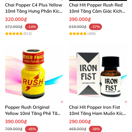
Chai Popper C4 Plus Yellow
Chai Hít Popper Rush Red
10ml Tăng Hưng Phấn Kích
10ml Tăng Cảm Giác Kích
Thích Mạnh
Thích Mạnh
320.000₫
390.000₫
372.000₫
619.000₫
-14%
-37%
(613)
(466)
Popper Rush Original
Chai Hít Popper Iron Fist
Yellow 10ml Tăng Phê Tăng
10ml Tăng Ham Muốn Kích
Kích Thích
Thích Mạnh
390.000₫
290.000₫
709.000₫
468.000₫
-45%
-38%