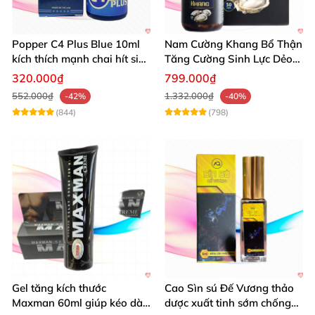
Popper C4 Plus Blue 10ml
Nam Cường Khang Bổ Thận
kích thích mạnh chai hít siêu
Tăng Cường Sinh Lực Dẻo
đỉnh
Dai Mạnh Mẽ
320.000₫
799.000₫
552.000₫
1.332.000₫
-42%
-40%
(844)
(798)
Gel tăng kích thước
Cao Sìn sú Đế Vương thảo
Maxman 60ml giúp kéo dài
dược xuất tinh sớm chống