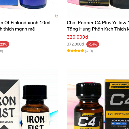
m Of Finland xanh 10ml
Chai Popper C4 Plus Yellow
ích thích mạnh mẽ
Tăng Hưng Phấn Kích Thích
sau đó nín thở khoảng 1 giây rồi tiếp tục
với bên mũi còn 
320.000₫
sự bay hơi.
372.000₫
-23%
-14%
8)
(613)