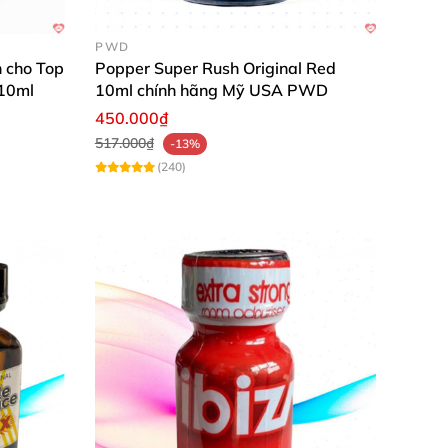
PWD
vấn nạn hàng giả
, hàng kém chất lượng tràn
 cho Top
Popper Super Rush Original Red
 10ml
10ml chính hãng Mỹ USA PWD
450.000₫
517.000₫
-13%
Chúng tôi chuyên phân phối
các sản phẩm tình
(240)
uy cập vào website:
Chúng tôi.vn
để biết thêm