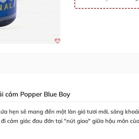
hoái cảm Popper Blue Boy
ứa hẹn
sẽ mang đến một làn gió tươi mới
, sảng khoá
 đi cảm giác đau đớn tại "nút giao" giữa hậu môn
củ