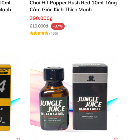
 10ml
Chai Hít Popper Rush Red 10ml Tăng
 Mạnh
Cảm Giác Kích Thích Mạnh
390.000₫
619.000₫
-37%
(466)
 đến cho bạn trải nghiệm kích thích khoái
ụng hứa hẹn đem lại cho
các cặp đôi một cuộc