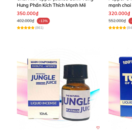
Hưng Phấn Kích Thích Mạnh Mẽ
mạnh chai 
350.000₫
320.000₫
402.000₫
552.000₫
-13%
(861)
(84