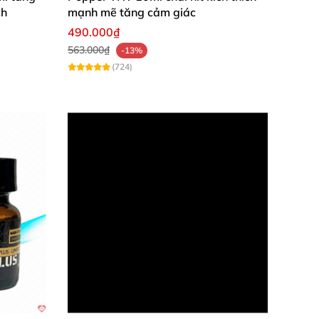
ch
mạnh mẽ tăng cảm giác
490.000₫
563.000₫
-13%
(724)