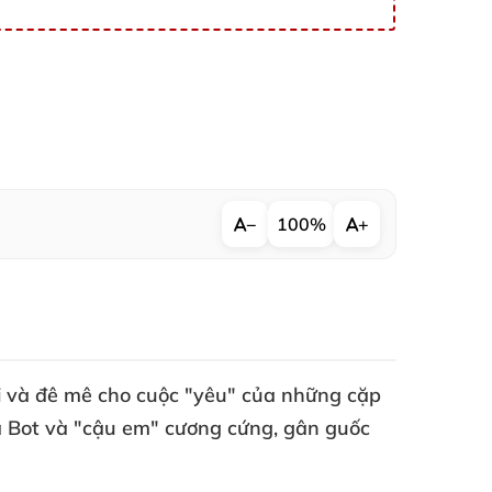
−
100%
+
i
và đê mê cho cuộc "yêu"
của
những cặp
a Bot
và "cậu em" cương cứng
, gân guốc