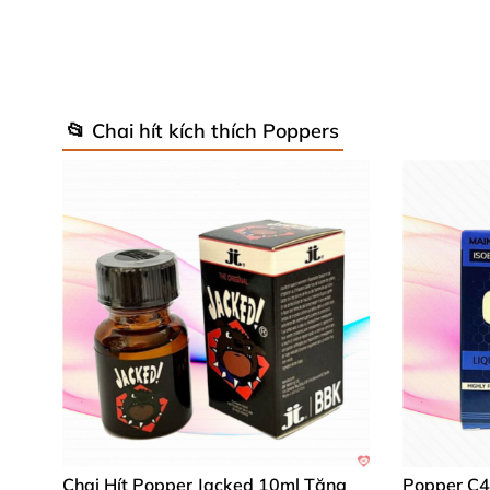
📂 Chai hít kích thích Poppers
Từ đó
, đem đến
những trải nghiệm "yêu" khăng
một lần - Nhớ một đời bạn
nhé!
Ưu điểm nổi trội
của chai hít tăng k
Chai hít tăng khoái cảm Popper này có nồng
bản thân
với
những "phiên bản nặng đô” hơn
như ai
cũng
có thể sử dụng
được.
Chai Hít Popper Jacked 10ml Tăng
Popper C4 