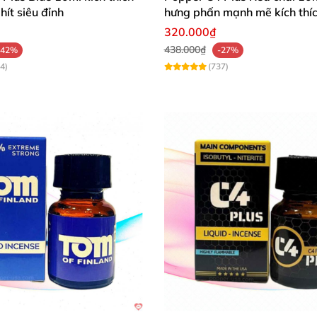
hít siêu đỉnh
hưng phấn mạnh mẽ kích thí
320.000₫
438.000₫
-42%
-27%
4)
(737)