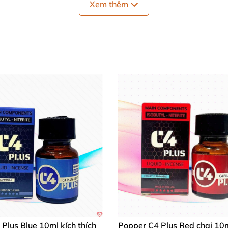
Xem thêm
 khít cho đôi trẻ
, thắp cháy lửa "yêu"
, khiến đời sống "
hoái cảm Popper Blue Boy
 độ
tương đối vừa phải
, phù hợp
với
những ai từng thử sứ
.
Nếu
đã từng sử dụng qua popper
, bạn
sẽ thấy Popper B
Plus Blue 10ml kích thích
Popper C4 Plus Red chai 10