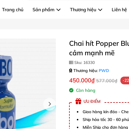
Trang chủ
Sản phẩm
Thương hiệu
Liên hệ
Chai hít Popper B
cảm mạnh mẽ
Sku:
16330
Thương hiệu:
PWD
450.000₫
577.000₫
-2
Còn hàng
ƯU ĐIỂM
Giao hàng kín đáo - Che
Ship hỏa tốc 30 - 60 ph
Miễn Ship cho đơn hàng