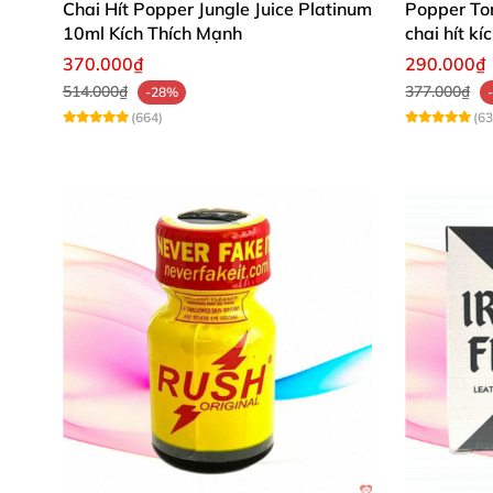
Chai Hít Popper Jungle Juice Platinum
Popper To
10ml Kích Thích Mạnh
chai hít k
370.000₫
290.000₫
514.000₫
377.000₫
-28%
(664)
(63
Bên cạnh đó
, sản phẩm còn
được điều chế từ
cảm mạnh mẽ
nhưng
vẫn an toàn
.
Đặc biệt
, 
“yêu” đê mê
và hoang dại.
Hướng dẫn sử dụng chai hít tăng kh
Sử dụng trước
và trong
quá trình quan hệ
Cách thực hiện vô cùng đơn giản
, bịt một
Lúc này
, hít một hơi dài trong vòng 4s
và 