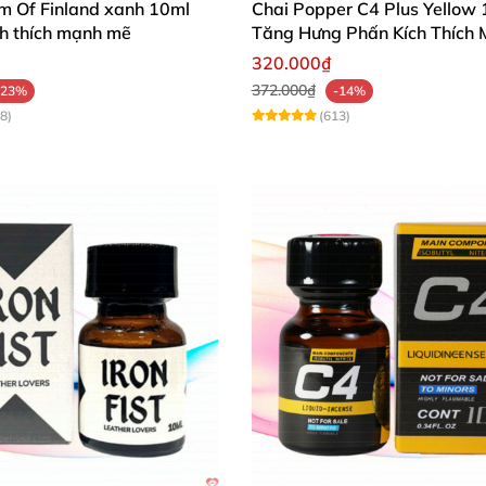
m Of Finland xanh 10ml
Chai Popper C4 Plus Yellow
ích thích mạnh mẽ
Tăng Hưng Phấn Kích Thích
320.000₫
372.000₫
-23%
-14%
8)
(613)
những thành phần an toàn
với sức khỏe người dùng
. Đem
sản phẩm có hiệu quả nhanh chóng chỉ sau vài giây sử d
oái cảm Popper Blue Boy
 tình dục
để kích thích hưng phấn.
 bên mũi
và đưa chai hít lên cách lỗ mũi còn lại 3cm.
nín thở trong 2s
tiếp theo.