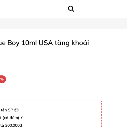
lue Boy 10ml USA tăng khoái
2%
 tên SP 📦
út (cả đêm) ⚡
 từ 300.000đ