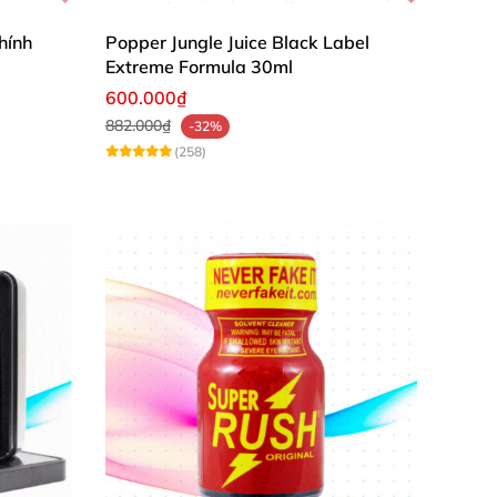
hính
Popper Jungle Juice Black Label
Extreme Formula 30ml
600.000₫
882.000₫
-32%
(258)