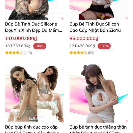
Búp Bê Tình Dục Silicone
Búp Bê Tình Dục Silicon
DouYin Xinh Đẹp Da Mềm
Cao Cấp Nhật Bản ZiaYu
Silicone Cao Cấp
110.000.000₫
85.000.000₫
183.333.000₫
121.428.000₫
-40%
-30%
(113)
(89)
Búp búp tình dục cao cấp
Búp bê tình dục thiêng thần