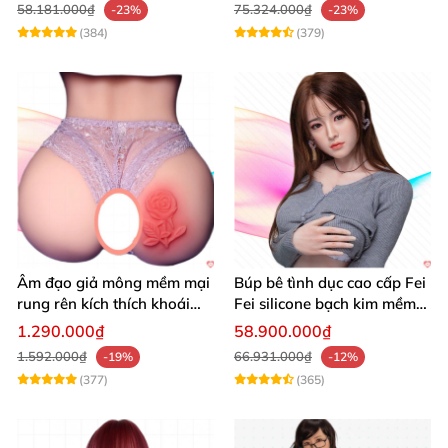
58.181.000₫
75.324.000₫
-23%
-23%
(384)
(379)
Âm đạo giả mông mềm mại
Búp bê tình dục cao cấp Fei
rung rên kích thích khoái
Fei silicone bạch kim mềm
cảm
mại
1.290.000₫
58.900.000₫
1.592.000₫
66.931.000₫
-19%
-12%
(377)
(365)