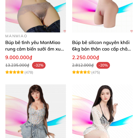
MANMIAO
Búp bê tình yêu ManMiao
Búp bê silicon nguyên khối
rung cảm biến sưởi ấm xuất
6kg bán thân cao cấp chân
tinh siêu thực
thực giá tốt
9.000.000₫
2.250.000₫
13.235.000₫
2.812.000₫
-32%
-20%
(478)
(475)