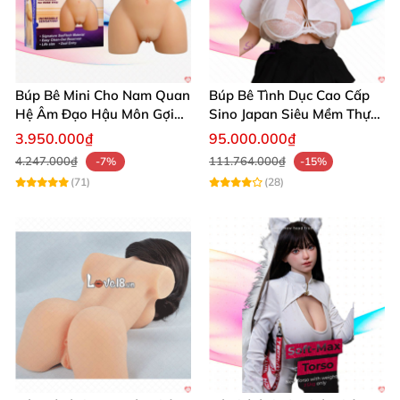
Búp Bê Mini Cho Nam Quan
Búp Bê Tình Dục Cao Cấp
Hệ Âm Đạo Hậu Môn Gợi
Sino Japan Siêu Mềm Thực
Cảm Prink
Tế Nhập Nhật
3.950.000₫
95.000.000₫
4.247.000₫
111.764.000₫
-7%
-15%
(71)
(28)