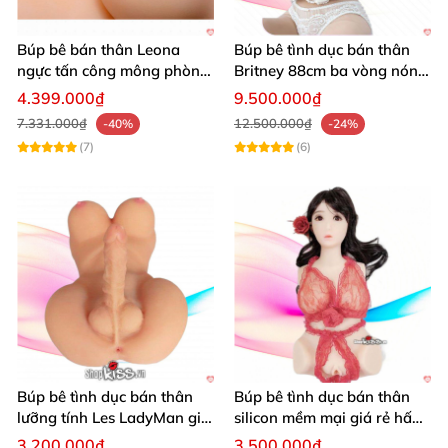
Búp bê bán thân Leona
Búp bê tình dục bán thân
ngực tấn công mông phòng
Britney 88cm ba vòng nóng
thủ, búp bê sextoy đẹp
bỏng
4.399.000₫
9.500.000₫
7.331.000₫
12.500.000₫
-40%
-24%
(7)
(6)
Búp bê tình dục bán thân
Búp bê tình dục bán thân
lưỡng tính Les LadyMan giải
silicon mềm mại giá rẻ hấp
tỏa
dẫn
3.200.000₫
3.500.000₫