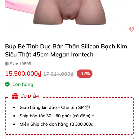
Búp Bê Tình Dục Bán Thân Silicon Bạch Kim
Siêu Thật 45cm Megan Irontech
Sku:
19899
15.500.000₫
17.614.000₫
-12%
Còn hàng
ƯU ĐIỂM
Giao hàng kín đáo - Che tên SP 📦
Ship hỏa tốc 30 - 60 phút (cả đêm) ⚡
Miễn Ship cho đơn hàng từ 300.000đ