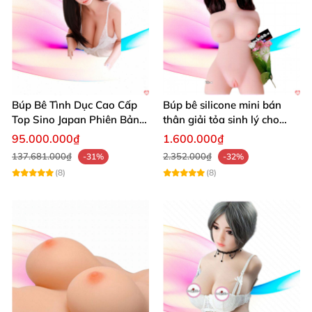
Búp Bê Tình Dục Cao Cấp
Búp bê silicone mini bán
Top Sino Japan Phiên Bản
thân giải tỏa sinh lý cho
Mềm Nhẹ Siêu
nam
95.000.000₫
1.600.000₫
137.681.000₫
2.352.000₫
-31%
-32%
(8)
(8)