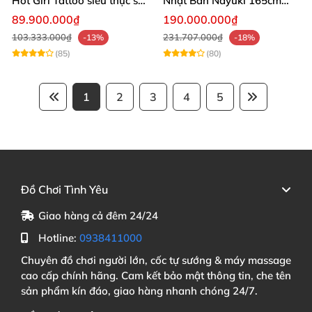
Hot Girl Tattoo siêu thực sắc
Nhật Bản Nayuki 165cm
nét nóng bỏng
silicon y tế cao cấp
89.900.000₫
190.000.000₫
103.333.000₫
231.707.000₫
-13%
-18%
(85)
(80)
1
2
3
4
5
Đồ Chơi Tình Yêu
Giao hàng cả đêm 24/24
Hotline:
0938411000
Chuyên đồ chơi người lớn, cốc tự sướng & máy massage
cao cấp chính hãng. Cam kết bảo mật thông tin, che tên
sản phẩm kín đáo, giao hàng nhanh chóng 24/7.