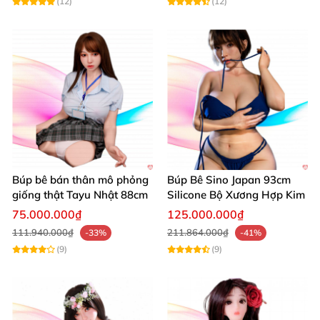
(12)
(12)
Búp bê bán thân mô phỏng
Búp Bê Sino Japan 93cm
giống thật Tayu Nhật 88cm
Silicone Bộ Xương Hợp Kim
75.000.000₫
125.000.000₫
111.940.000₫
211.864.000₫
-33%
-41%
(9)
(9)