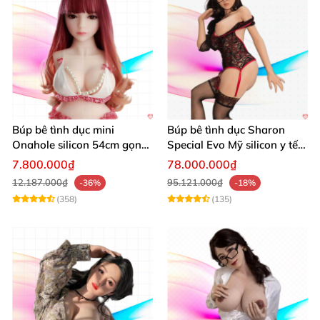
Búp bê tình dục mini
Búp bê tình dục Sharon
Onahole silicon 54cm gọn
Special Evo Mỹ silicon y tế
nhẹ giá rẻ mềm mại
cao cấp an toàn
7.800.000₫
78.000.000₫
12.187.000₫
95.121.000₫
-36%
-18%
(358)
(135)