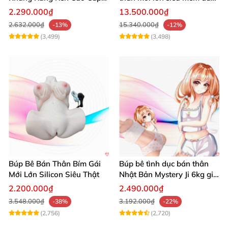
Chất Liệu TPU
hồi
2.290.000₫
13.500.000₫
2.632.000₫
15.340.000₫
-13%
-12%
(3,499)
(3,498)
Búp Bê Bán Thân Bím Gái
Búp bê tình dục bán thân
Mới Lớn Silicon Siêu Thật
Nhật Bản Mystery Ji 6kg giá
tốt
2.200.000₫
2.490.000₫
3.548.000₫
3.192.000₫
-38%
-22%
(2,756)
(2,720)