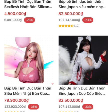
Búp Bê Tình Dục Bán Thân
Búp bê tình dục bán thân
Sexflesh Nhật Bản Silicon
Sino Japan siêu mềm nhẹ
TPE 11kg
dễ dùng
4.500.000₫
82.500.000₫
6.081.000₫
107.142.000₫
-26%
-23%
(12)
Búp Bê Tình Dục Bán Thân
Búp Bê Tình Dục Bán Thân
Siêu Mềm Nhật Bản Cao
Sino Japan Cao Cấp Siêu
Cấp Giá Tốt
Mềm Siêu Nhẹ 25Kg
79.900.000₫
82.500.000₫
122.923.000₫
107.142.000₫
-35%
-23%