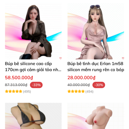
Búp bê silicone cao cấp
Búp bê tình dục Erlan 1m58
170cm gợi cảm giải tỏa nhu
silicon mềm rung rên co bóp
cầu sinh lý
58.500.000₫
28.000.000₫
87.313.000₫
40.000.000₫
-33%
-30%
(495)
(494)