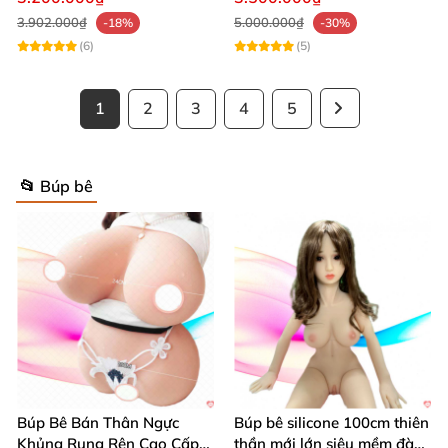
3.902.000₫
5.000.000₫
-18%
-30%
(6)
(5)
1
2
3
4
5
📂 Búp bê
Búp Bê Bán Thân Ngực
Búp bê silicone 100cm thiên
Khủng Rung Rên Cao Cấp
thần mới lớn siêu mềm đàn