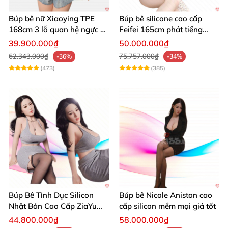
Búp bê nữ Xiaoying TPE
Búp bê silicone cao cấp
168cm 3 lỗ quan hệ ngực F-
Feifei 165cm phát tiếng
cup cao cấp cho nam
chân thật mềm mại
39.900.000₫
50.000.000₫
62.343.000₫
75.757.000₫
-36%
-34%
(473)
(385)
Búp Bê Tình Dục Silicon
Búp bê Nicole Aniston cao
Nhật Bản Cao Cấp ZiaYu
cấp silicon mềm mại giá tốt
Thật Như Đời
44.800.000₫
58.000.000₫