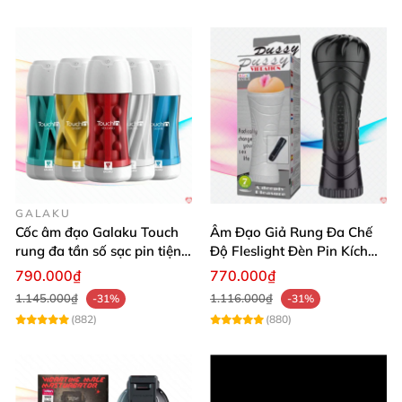
sướng.
GALAKU
Cốc âm đạo Galaku Touch
Âm Đạo Giả Rung Đa Chế
rung đa tần số sạc pin tiện
Độ Fleslight Đèn Pin Kích
lợi mua ngay
Thích
790.000₫
770.000₫
1.145.000₫
1.116.000₫
-31%
-31%
(882)
(880)