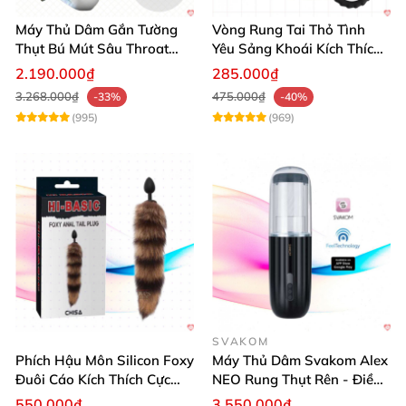
Máy Thủ Dâm Gắn Tường
Vòng Rung Tai Thỏ Tình
Thụt Bú Mút Sâu Throat
Yêu Sảng Khoái Kích Thích
Cao Cấp
Mạnh
2.190.000₫
285.000₫
3.268.000₫
475.000₫
-33%
-40%
(995)
(969)
SVAKOM
Phích Hậu Môn Silicon Foxy
Máy Thủ Dâm Svakom Alex
Đuôi Cáo Kích Thích Cực
NEO Rung Thụt Rên - Điều
Đỉnh
Khiển App, Siêu Phê
550.000₫
3.550.000₫