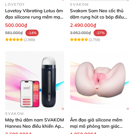
LOVETOY
SVAKOM
tay phải
của bạn một cách hoàn hảo
. Để tăng thêm
Lovetoy Vibrating Lotus âm
Svakom Sam Neo cốc thủ
hưng phấn
thì
có thể kết hợp
với xem thêm phim JAV
đạo silicone rung mềm mại
dâm rung hút co bóp điều
kích thích
khiển App tiện lợi
cho sinh động
nhé
. Đừng quên chất bôi trơn cho
500.000₫
2.490.000₫
cuộc vui thêm phần mượt
mà ướt át nữa.
581.000₫
3.952.000₫
-14%
-37%
(2,988)
(2,759)
SVAKOM
Máy thủ dâm nam SVAKOM
Âm đạo giả silicone mềm
Hannes Neo điều khiển App
mại mô phỏng tam giác
tiện lợi
vàng sexy