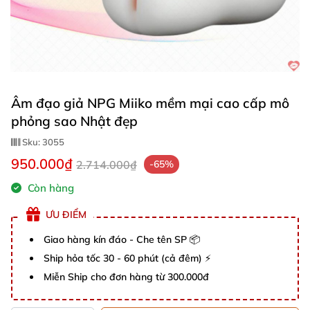
Âm đạo giả NPG Miiko mềm mại cao cấp mô
phỏng sao Nhật đẹp
Sku:
3055
950.000₫
2.714.000₫
-65%
Còn hàng
ƯU ĐIỂM
Giao hàng kín đáo - Che tên SP 📦
Ship hỏa tốc 30 - 60 phút (cả đêm) ⚡
Miễn Ship cho đơn hàng từ 300.000đ