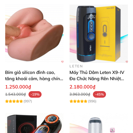
NPG Miiko là bím giả nguyên khối cực mềm mại
LETEN
Bím giả silicon đỉnh cao,
Máy Thủ Dâm Leten X9-IV
tăng khoái cảm, hàng chính
Đa Chức Năng Rên Nhiệt
hãng SHP1391
Bật Đỉnh
1.250.000₫
2.180.000₫
1.543.000₫
3.963.000₫
-19%
-45%
(997)
(996)