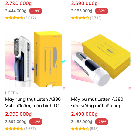
Cảm Giác Thật
tiện lợi
2.790.000₫
2.690.000₫
3.444.000₫
3.955.000₫
-19%
-32%
(3,012)
(2,715)
LETEN
Máy rung thụt Leten A380
Máy bú mút Letten A380
V.4 sưởi ấm, màn hình LCD,
siêu sướng mất liền hợp
cực đã
chói
2.990.000₫
2.490.000₫
3.397.000₫
3.458.000₫
-12%
-28%
(2,657)
(998)