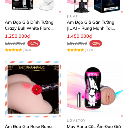
JIUAI
Âm Đạo Giả Dính Tường
Âm Đạo Giả Gắn Tường
Crazy Bull White Flora
JIUAI – Rung Mạnh Tai
Rung Mạnh
Nghe Kèm Tăng Khoái Cảm
1.250.000₫
1.450.000₫
1.506.000₫
1.883.000₫
-17%
-23%
(940)
(930)
LOVETOY
Âm Đạo Giả Rose Rung
Máy Rung Cốc Âm Đạo Giả