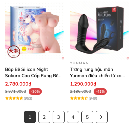
YUNMAN
Búp Bê Silicon Night
Trứng rung hậu môn
Sakura Cao Cấp Rung Rên
Yunman điều khiển từ xa
Thực Tế
quai đeo kích thích
2.780.000₫
1.290.000₫
3.971.000₫
2.186.000₫
-30%
-41%
(953)
(949)
1
2
3
4
5