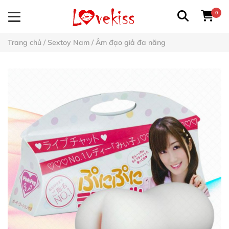
0
Trang chủ
/
Sextoy Nam
/
Âm đạo giả đa năng