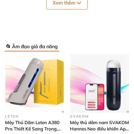
Xem thêm
Thiết kế đơn giản - tối ưu cảm giác
📂 Âm đạo giả đa năng
Bím giả NPG Miiko
là
silicone nguyên khối trông như
một viên kẹo dẻo màu trắng
, nằm vừa bàn tay
của
bạn
. Sự kết hợp hoàn hảo
với cấu trúc hai lớp giúp
bạn tận hưởng niềm vui một cách vô cùng chân thật
.
Nhà sản xuất NPG
đã kết hợp
với idol JAV Miiko
để
tạo nên sản phẩm
, cho trải nghiệm
của bạn thêm
phần hứng thú.
LETEN
SVAKOM
Máy Thủ Dâm Leten A380
Máy thủ dâm nam SVAKOM
Pro Thiết Kế Sang Trọng,
Hannes Neo điều khiển App