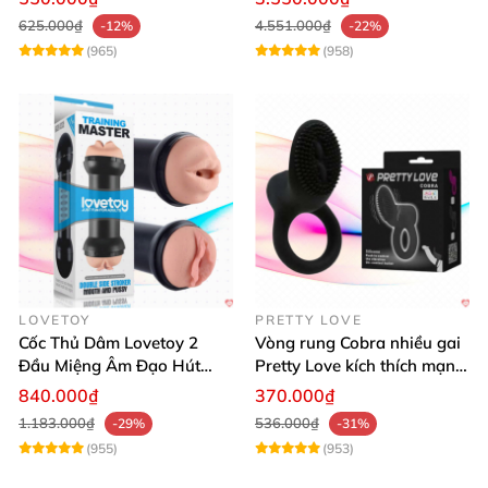
625.000₫
4.551.000₫
-12%
-22%
(965)
(958)
LOVETOY
PRETTY LOVE
Cốc Thủ Dâm Lovetoy 2
Vòng rung Cobra nhiều gai
Đầu Miệng Âm Đạo Hút
Pretty Love kích thích mạnh
Thăng Hoa
tăng khoái cảm
840.000₫
370.000₫
1.183.000₫
536.000₫
-29%
-31%
(955)
(953)