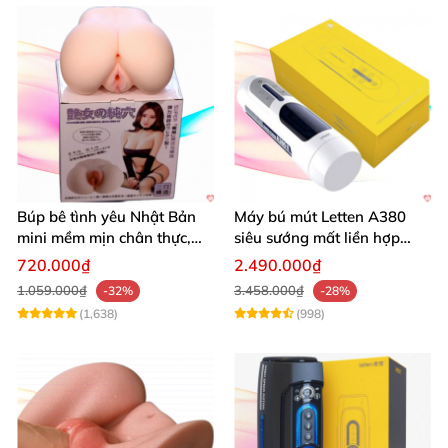
Búp bê tình yêu Nhật Bản
Máy bú mút Letten A380
mini mềm mịn chân thực,
siêu sướng mất liền hợp
mông tròn quyến rũ
chói
720.000₫
2.490.000₫
1.059.000₫
3.458.000₫
-32%
-28%
(1,638)
(998)