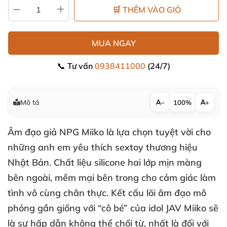
🛒 THÊM VÀO GIỎ
MUA NGAY
📞 Tư vấn
0938411000
(24/7)
Mô tả
−
100%
+
Âm đạo giả NPG Miiko
là lựa chọn tuyệt vời cho
những anh em yêu thích sextoy thương hiệu
Nhật Bản
. Chất liệu silicone hai lớp mịn màng
bên ngoài
, mềm mại bên trong cho cảm giác làm
tình vô cùng chân thực
. Kết cấu lõi âm đạo mô
phỏng gần giống
với “cô bé”
của idol JAV Miiko
sẽ
là sự hấp dẫn không thể chối từ
, nhất là đối
với