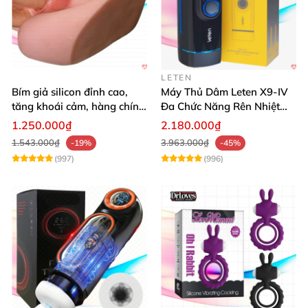
LETEN
Bím giả silicon đỉnh cao,
Máy Thủ Dâm Leten X9-IV
tăng khoái cảm, hàng chính
Đa Chức Năng Rên Nhiệt
hãng SHP1391
Bật Đỉnh
1.250.000₫
2.180.000₫
1.543.000₫
3.963.000₫
-19%
-45%
(997)
(996)