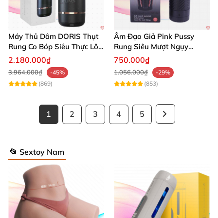
Máy Thủ Dâm DORIS Thụt
Âm Đạo Giả Pink Pussy
Rung Co Bóp Siêu Thực Lôi
Rung Siêu Mượt Ngụy
Cuốn
Trang Đèn Pin
2.180.000₫
750.000₫
3.964.000₫
1.056.000₫
-45%
-29%
(869)
(853)
1
2
3
4
5
📂 Sextoy Nam