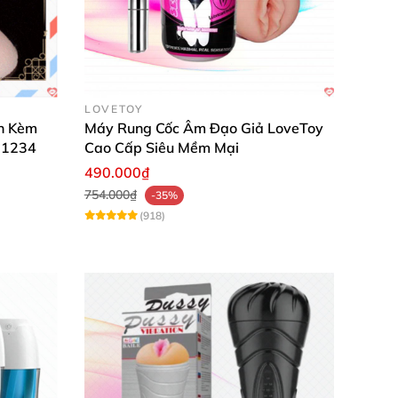
LOVETOY
h Kèm
Máy Rung Cốc Âm Đạo Giả LoveToy
P1234
Cao Cấp Siêu Mềm Mại
490.000₫
754.000₫
-35%
ắng mặt trời.
(918)
nguồn gốc sản phẩm. Chúng tôi cam kết chỉ
nhanh chóng.