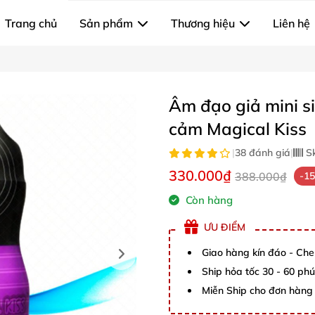
Trang chủ
Sản phẩm
Thương hiệu
Liên hệ
Âm đạo giả mini s
cảm Magical Kiss
|
38 đánh giá
|
S
330.000₫
388.000₫
-1
Còn hàng
ƯU ĐIỂM
Giao hàng kín đáo - Che
Ship hỏa tốc 30 - 60 ph
Miễn Ship cho đơn hàng