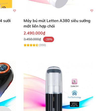
4 sưởi
Máy bú mút Letten A380 siêu sướng
mất liền hợp chói
2.490.000₫
3.458.000₫
-28%
(998)
c thủ dâm Magical Kiss lại trở thành một sản
êu ưu điểm thôi cũng đủ để sản phẩm này trở