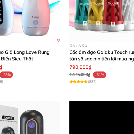
nh khuyến mại giúp bạn có được nhiều sự lựa chọn với m
vị mời bạn tham khảo thêm nhé.
GALAKU
o Giả Long Love Rung
Cốc âm đạo Galaku Touch ru
Biến Siêu Thật
tần số sạc pin tiện lợi mua n
₫
790.000₫
1.145.000₫
-28%
-31%
9)
(882)