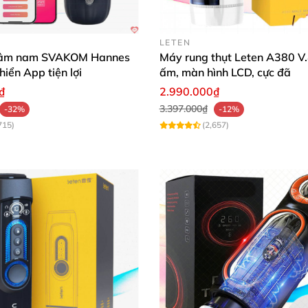
LETEN
dâm nam SVAKOM Hannes
Máy rung thụt Leten A380 V.
hiển App tiện lợi
ấm, màn hình LCD, cực đã
₫
2.990.000₫
3.397.000₫
-32%
-12%
715)
(2,657)
m khác trên thị trường hiện nay, không phải tự nhiên cố
t mắt, chất lượng an toàn, giá thành hợp lý. Chỉ bấy nhi
o giả nhỏ gọn, ôm khít Magical Kiss