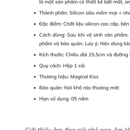
là một sản phẩm có thiết kế bắt mắt, a
Thành phần
: Silicon siêu mềm mại + n
Đặc điểm
: Chất liệu silicon cao cấp, b
Cách dùng
: Sau khi vệ sinh sản phẩm,
phẩm và bảo quản. Lưu ý: Nên dùng kèm
Kích thước
: Chiều dài 15,5cm và đường
Quy cách
:
Hộp
1 cái
Thương hiệu
:
Magical Kiss
Bảo quản
: Nơi khô ráo thoáng mát
Hạn sử dụng
: 05 năm
Giới thiệu âm đạo giả nhỏ gọn, ôm kh