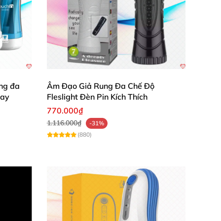
ức giá hấp dẫn. Ngoài ra cửa hàng còn nhiều
ng đa
Âm Đạo Giả Rung Đa Chế Độ
gay
Fleslight Đèn Pin Kích Thích
770.000₫
1.116.000₫
-31%
(880)