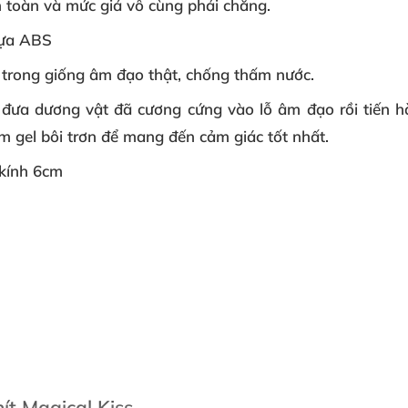
n toàn và mức giá vô cùng phải chăng.
hựa ABS
ên trong giống âm đạo thật, chống thấm nước.
 đưa dương vật đã cương cứng vào lỗ âm đạo rồi tiến h
 gel bôi trơn để mang đến cảm giác tốt nhất.
 kính 6cm
ít Magical Kiss