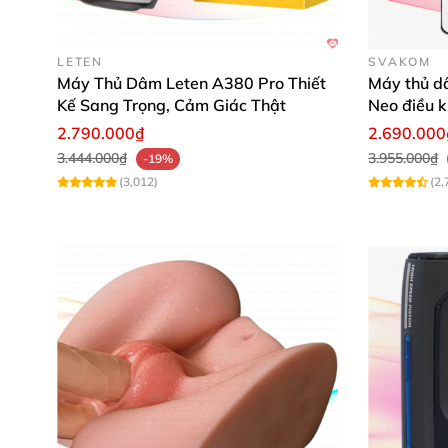
LETEN
SVAKOM
Máy Thủ Dâm Leten A380 Pro Thiết
Máy thủ 
Kế Sang Trọng, Cảm Giác Thật
Neo điều k
2.790.000₫
2.690.000
3.444.000₫
3.955.000₫
-19%
(3,012)
(2,
So với nhiều sản phẩm đồ chơi tình dục cho na
phẩm hot đến như thế. Phần ngoài thiết kế bắ
nên nóng trên mọi mặt trận.
Ưu điểm nổi trội của sản phẩm âm đạ