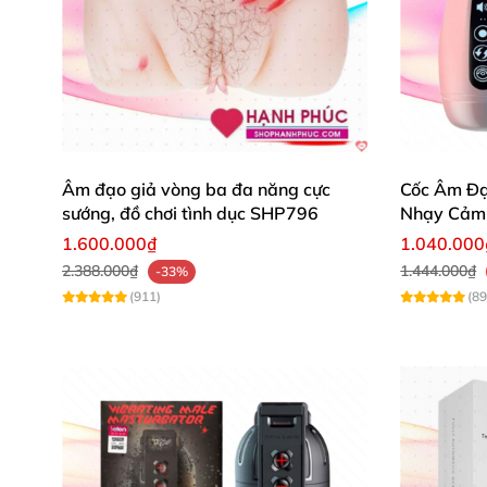
Đặc biệt,
Đây
thường xuyên có các chương trì
mặt hàng đồ chơi người lớn khác cực kỳ thú 
Âm đạo giả vòng ba đa năng cực
Cốc Âm Đạ
sướng, đồ chơi tình dục SHP796
Nhạy Cảm 
1.600.000₫
1.040.000
2.388.000₫
1.444.000₫
-33%
(911)
(89