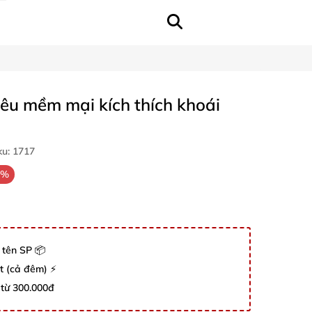
iêu mềm mại kích thích khoái
ku:
1717
5%
 tên SP 📦
út (cả đêm) ⚡
 từ 300.000đ