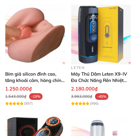
LETEN
Bím giả silicon đỉnh cao,
Máy Thủ Dâm Leten X9-IV
tăng khoái cảm, hàng chính
Đa Chức Năng Rên Nhiệt
hãng SHP1391
Bật Đỉnh
1.250.000₫
2.180.000₫
1.543.000₫
3.963.000₫
-19%
-45%
(997)
(996)