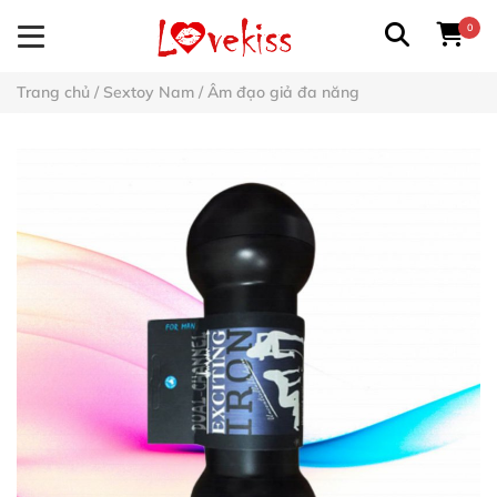
0
Trang chủ
/
Sextoy Nam
/
Âm đạo giả đa năng