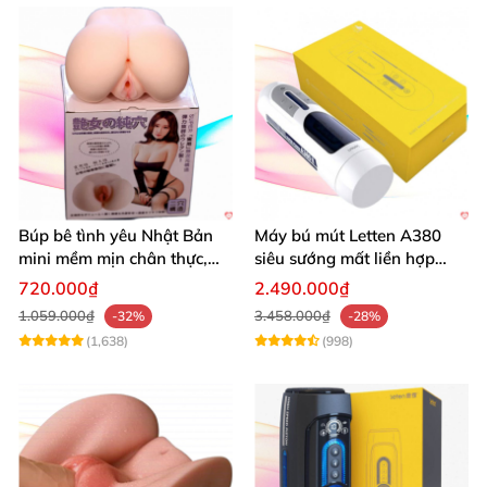
Búp bê tình yêu Nhật Bản
Máy bú mút Letten A380
mini mềm mịn chân thực,
siêu sướng mất liền hợp
mông tròn quyến rũ
chói
720.000₫
2.490.000₫
1.059.000₫
3.458.000₫
-32%
-28%
(1,638)
(998)