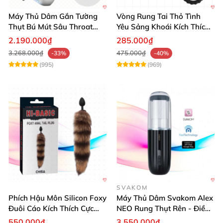
Máy Thủ Dâm Gắn Tường
Vòng Rung Tai Thỏ Tình
Thụt Bú Mút Sâu Throat
Yêu Sảng Khoái Kích Thích
Cao Cấp
Mạnh
2.190.000₫
285.000₫
3.268.000₫
475.000₫
-33%
-40%
(995)
(969)
SVAKOM
Phích Hậu Môn Silicon Foxy
Máy Thủ Dâm Svakom Alex
Đuôi Cáo Kích Thích Cực
NEO Rung Thụt Rên - Điều
Đỉnh
Khiển App, Siêu Phê
550.000₫
3.550.000₫