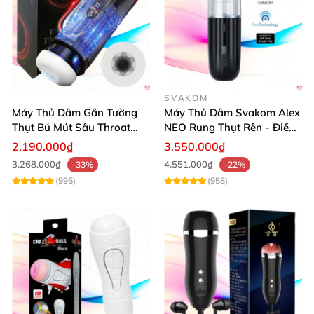
SVAKOM
Máy Thủ Dâm Gắn Tường
Máy Thủ Dâm Svakom Alex
Thụt Bú Mút Sâu Throat
NEO Rung Thụt Rên - Điều
Cao Cấp
Khiển App, Siêu Phê
2.190.000₫
3.550.000₫
3.268.000₫
4.551.000₫
-33%
-22%
(995)
(958)