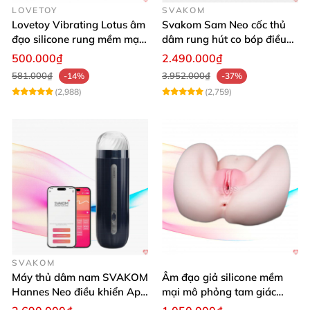
LOVETOY
SVAKOM
Lovetoy Vibrating Lotus âm
Svakom Sam Neo cốc thủ
đạo silicone rung mềm mại
dâm rung hút co bóp điều
kích thích
khiển App tiện lợi
500.000₫
2.490.000₫
581.000₫
3.952.000₫
-14%
-37%
(2,988)
(2,759)
SVAKOM
Máy thủ dâm nam SVAKOM
Âm đạo giả silicone mềm
Hannes Neo điều khiển App
mại mô phỏng tam giác
tiện lợi
vàng sexy