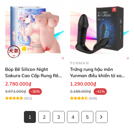
YUNMAN
Búp Bê Silicon Night
Trứng rung hậu môn
Sakura Cao Cấp Rung Rên
Yunman điều khiển từ xa
Thực Tế
quai đeo kích thích
2.780.000₫
1.290.000₫
3.971.000₫
2.186.000₫
-30%
-41%
(953)
(949)
1
2
3
4
5