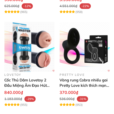
625.000₫
4.551.000₫
-12%
-22%
(965)
(958)
LOVETOY
PRETTY LOVE
Cốc Thủ Dâm Lovetoy 2
Vòng rung Cobra nhiều gai
Đầu Miệng Âm Đạo Hút
Pretty Love kích thích mạnh
Thăng Hoa
tăng khoái cảm
840.000₫
370.000₫
1.183.000₫
536.000₫
-29%
-31%
(955)
(953)