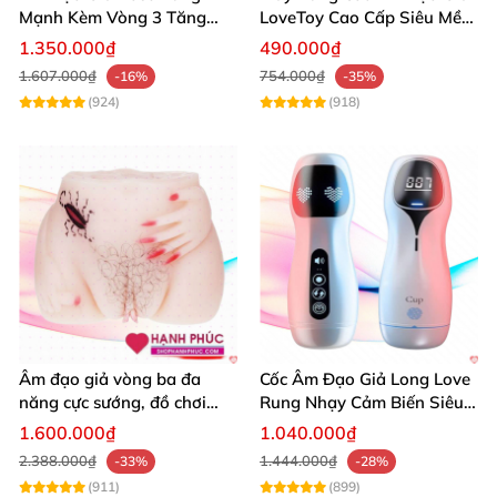
Mạnh Kèm Vòng 3 Tăng
LoveToy Cao Cấp Siêu Mềm
Khoái Cảm SHP1234
Mại
1.350.000₫
490.000₫
1.607.000₫
754.000₫
-16%
-35%
(924)
(918)
Âm đạo giả vòng ba đa
Cốc Âm Đạo Giả Long Love
năng cực sướng, đồ chơi
Rung Nhạy Cảm Biến Siêu
tình dục SHP796
Thật
1.600.000₫
1.040.000₫
2.388.000₫
1.444.000₫
-33%
-28%
(911)
(899)