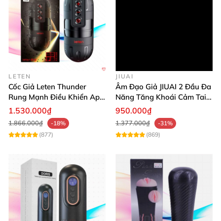
LETEN
JIUAI
Cốc Giả Leten Thunder
Âm Đạo Giả JIUAI 2 Đầu Đa
Rung Mạnh Điều Khiển App
Năng Tăng Khoái Cảm Tai
Đa Chế Độ
Nghe Cao Cấp
1.530.000₫
950.000₫
1.866.000₫
1.377.000₫
-18%
-31%
(877)
(869)