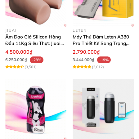
JIUAI
LETEN
Âm Đạo Giả Silicon Hàng
Máy Thủ Dâm Leten A380
Đầu 11Kg Siêu Thực Jiuai
Pro Thiết Kế Sang Trọng,
Nhật
Cảm Giác Thật
4.500.000₫
2.790.000₫
6.250.000₫
3.444.000₫
-28%
-19%
(3,501)
(3,012)