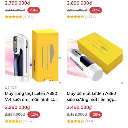
Cảm Giác Thật
tiện lợi
2.790.000₫
2.690.000₫
3.444.000₫
3.955.000₫
-19%
-32%
(3,012)
(2,715)
LETEN
Máy rung thụt Leten A380
Máy bú mút Letten A380
V.4 sưởi ấm, màn hình LCD,
siêu sướng mất liền hợp
cực đã
chói
2.990.000₫
2.490.000₫
3.397.000₫
3.458.000₫
-12%
-28%
(2,657)
(998)