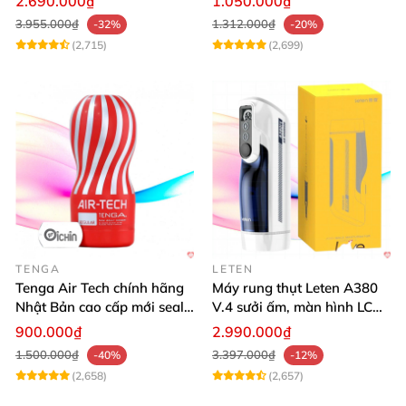
2.690.000₫
1.050.000₫
3.955.000₫
1.312.000₫
-32%
-20%
(2,715)
(2,699)
TENGA
LETEN
Tenga Air Tech chính hãng
Máy rung thụt Leten A380
Nhật Bản cao cấp mới seal
V.4 sưởi ấm, màn hình LCD,
giá tốt
cực đã
900.000₫
2.990.000₫
1.500.000₫
3.397.000₫
-40%
-12%
(2,658)
(2,657)