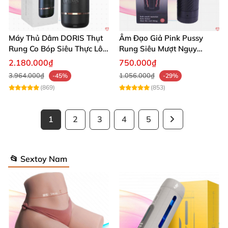
Máy Thủ Dâm DORIS Thụt
Âm Đạo Giả Pink Pussy
Rung Co Bóp Siêu Thực Lôi
Rung Siêu Mượt Ngụy
Cuốn
Trang Đèn Pin
2.180.000₫
750.000₫
3.964.000₫
1.056.000₫
-45%
-29%
(869)
(853)
1
2
3
4
5
📂 Sextoy Nam