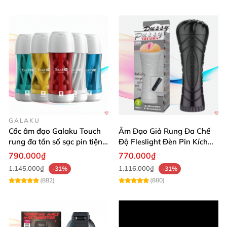
GALAKU
Cốc âm đạo Galaku Touch
Âm Đạo Giả Rung Đa Chế
rung đa tần số sạc pin tiện
Độ Fleslight Đèn Pin Kích
lợi mua ngay
Thích
790.000₫
770.000₫
1.145.000₫
1.116.000₫
-31%
-31%
(882)
(880)