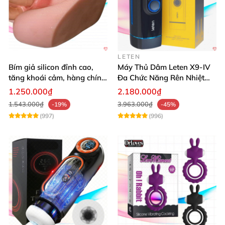
LETEN
Bím giả silicon đỉnh cao,
Máy Thủ Dâm Leten X9-IV
tăng khoái cảm, hàng chính
Đa Chức Năng Rên Nhiệt
hãng SHP1391
Bật Đỉnh
1.250.000₫
2.180.000₫
1.543.000₫
3.963.000₫
-19%
-45%
(997)
(996)