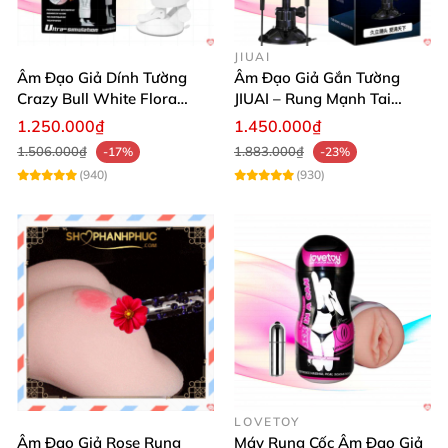
JIUAI
Âm Đạo Giả Dính Tường
Âm Đạo Giả Gắn Tường
Crazy Bull White Flora
JIUAI – Rung Mạnh Tai
Rung Mạnh
Nghe Kèm Tăng Khoái Cảm
1.250.000₫
1.450.000₫
1.506.000₫
1.883.000₫
-17%
-23%
(940)
(930)
LOVETOY
Âm Đạo Giả Rose Rung
Máy Rung Cốc Âm Đạo Giả