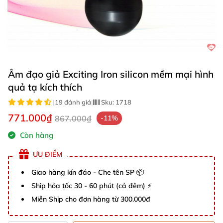
Âm đạo giả Exciting Iron silicon mềm mại hình
quả tạ kích thích
|
19 đánh giá
|
Sku:
1718
771.000₫
867.000₫
-11%
Còn hàng
ƯU ĐIỂM
Giao hàng kín đáo - Che tên SP 📦
Ship hỏa tốc 30 - 60 phút (cả đêm) ⚡
Miễn Ship cho đơn hàng từ 300.000đ