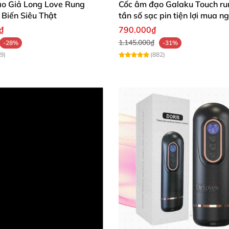
o Giả Long Love Rung
Cốc âm đạo Galaku Touch ru
Biến Siêu Thật
tần số sạc pin tiện lợi mua n
₫
790.000₫
1.145.000₫
-28%
-31%
9)
(882)