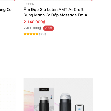
LETEN
ung Co
Âm Đạo Giả Leten AMT AirCraft
Rung Mạnh Co Bóp Massage Êm Ái
2.140.000₫
2.460.000₫
-13%
(853)