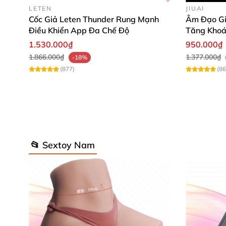
LETEN
JIUAI
Cốc Giả Leten Thunder Rung Mạnh
Âm Đạo Gi
Điều Khiển App Đa Chế Độ
Tăng Khoá
1.530.000₫
950.000₫
1.866.000₫
1.377.000₫
-18%
(877)
(86
📂 Sextoy Nam