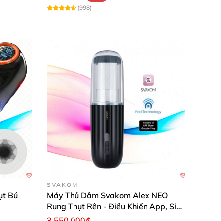
(998)
SVAKOM
ụt Bú
Máy Thủ Dâm Svakom Alex NEO
Rung Thụt Rên - Điều Khiển App, Siêu
Phê
3.550.000₫