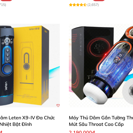
715)
(2,657)
âm Leten X9-IV Đa Chức
Máy Thủ Dâm Gắn Tường Th
Nhiệt Bật Đỉnh
Mút Sâu Throat Cao Cấp
₫
2.190.000₫