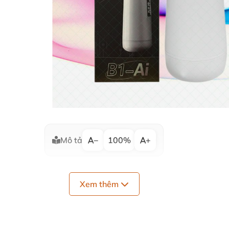
Mô tả
−
100%
+
Xem thêm