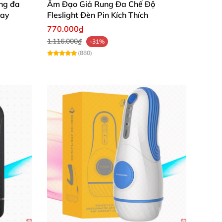
ng đa
Âm Đạo Giả Rung Đa Chế Độ
gay
Fleslight Đèn Pin Kích Thích
770.000₫
1.116.000₫
-31%
(880)