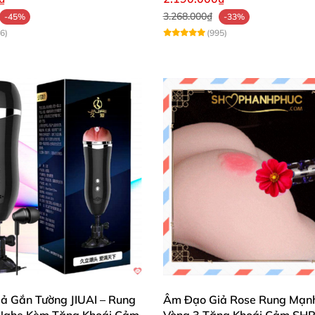
3.268.000₫
-45%
-33%
6)
(995)
ả Gắn Tường JIUAI – Rung
Âm Đạo Giả Rose Rung Mạn
Nghe Kèm Tăng Khoái Cảm
Vòng 3 Tăng Khoái Cảm SH