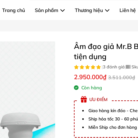
Trang chủ
Sản phẩm
Thương hiệu
Liên hệ
Âm đạo giả Mr.B B
tiện dụng
|
3 đánh giá
|
Sk
2.950.000₫
3.511.000₫
Còn hàng
ƯU ĐIỂM
Giao hàng kín đáo - Che
Ship hỏa tốc 30 - 60 ph
Miễn Ship cho đơn hàng