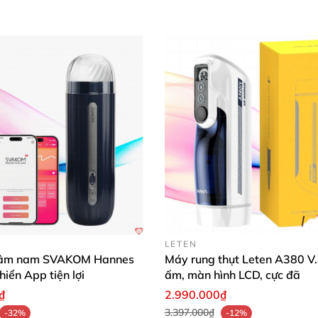
LETEN
dâm nam SVAKOM Hannes
Máy rung thụt Leten A380 V.
hiển App tiện lợi
ấm, màn hình LCD, cực đã
₫
2.990.000₫
3.397.000₫
-32%
-12%