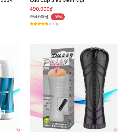
490.000₫
754.000₫
-35%
(918)