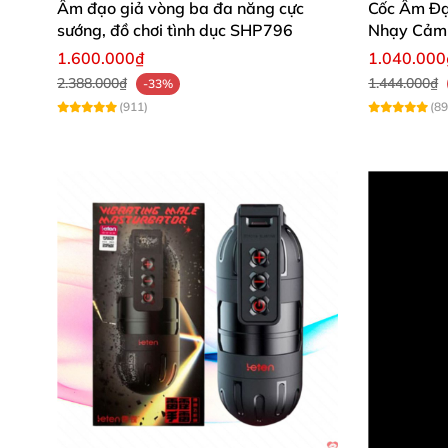
Âm đạo giả vòng ba đa năng cực
Cốc Âm Đạ
sướng, đồ chơi tình dục SHP796
Nhạy Cảm 
1.600.000₫
1.040.000
2.388.000₫
1.444.000₫
-33%
(911)
(89