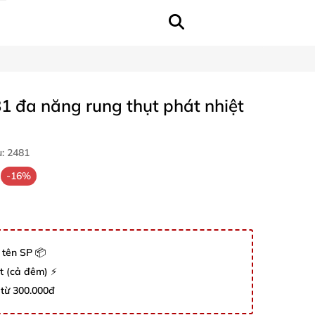
1 đa năng rung thụt phát nhiệt
u:
2481
-16%
 tên SP 📦
út (cả đêm) ⚡
 từ 300.000đ