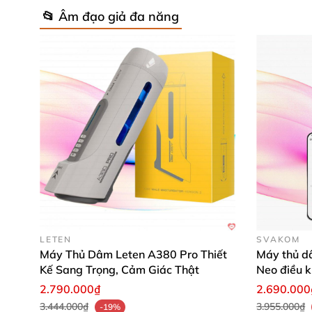
📂 Âm đạo giả đa năng
LETEN
SVAKOM
Máy Thủ Dâm Leten A380 Pro Thiết
Máy thủ 
Kế Sang Trọng, Cảm Giác Thật
Neo điều k
2.790.000₫
2.690.000
3.444.000₫
3.955.000₫
-19%