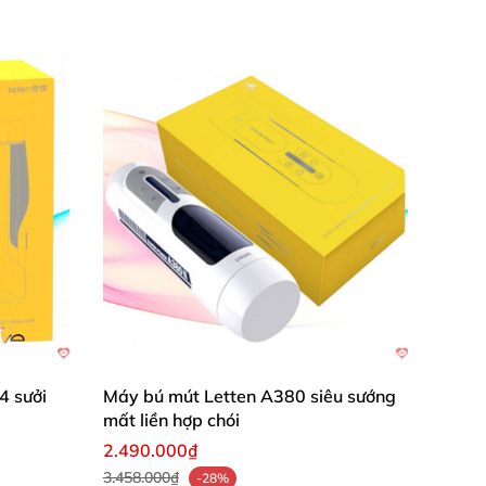
4 sưởi
Máy bú mút Letten A380 siêu sướng
mất liền hợp chói
2.490.000₫
3.458.000₫
-28%