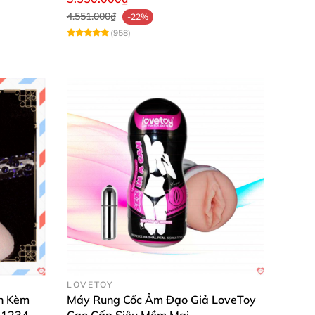
4.551.000₫
-22%
(958)
LOVETOY
h Kèm
Máy Rung Cốc Âm Đạo Giả LoveToy
P1234
Cao Cấp Siêu Mềm Mại