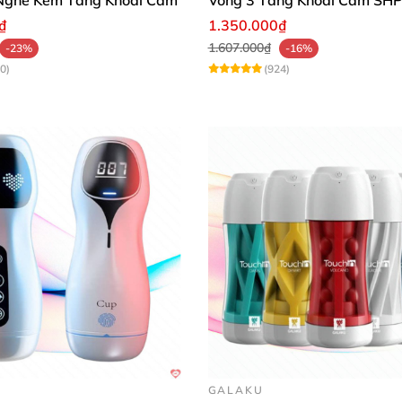
₫
1.350.000₫
1.607.000₫
-23%
-16%
0)
(924)
GALAKU