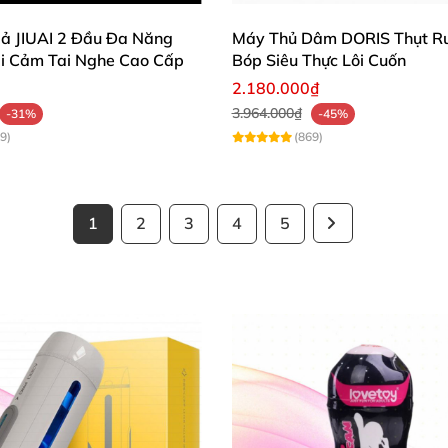
ả JIUAI 2 Đầu Đa Năng
Máy Thủ Dâm DORIS Thụt R
i Cảm Tai Nghe Cao Cấp
Bóp Siêu Thực Lôi Cuốn
2.180.000₫
3.964.000₫
-31%
-45%
9)
(869)
1
2
3
4
5