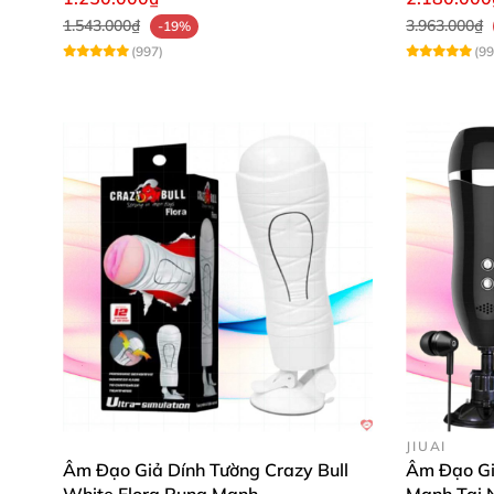
1.543.000₫
3.963.000₫
-19%
(997)
(99
JIUAI
Âm Đạo Giả Dính Tường Crazy Bull
Âm Đạo Gi
White Flora Rung Mạnh
Mạnh Tai 