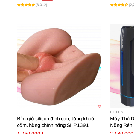
(3,012)
(2,
LETEN
Bím giả silicon đỉnh cao, tăng khoái
Máy Thủ D
cảm, hàng chính hãng SHP1391
Năng Rên 
1.250.000₫
2.180.000