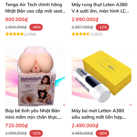
Tenga Air Tech chính hãng
Máy rung thụt Leten A380
Nhật Bản cao cấp mới seal
V.4 sưởi ấm, màn hình LCD,
giá tốt
cực đã
900.000₫
2.990.000₫
1.500.000₫
3.397.000₫
-40%
-12%
(2,658)
(2,657)
Búp bê tình yêu Nhật Bản
Máy bú mút Letten A380
mini mềm mịn chân thực,
siêu sướng mất liền hợp
mông tròn quyến rũ
chói
720.000₫
2.490.000₫
1.059.000₫
3.458.000₫
-32%
-28%