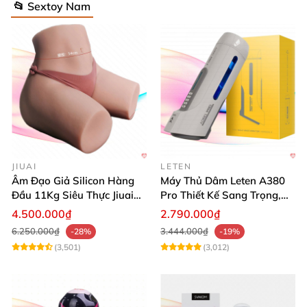
📂 Sextoy Nam
JIUAI
LETEN
Âm Đạo Giả Silicon Hàng
Máy Thủ Dâm Leten A380
Đầu 11Kg Siêu Thực Jiuai
Pro Thiết Kế Sang Trọng,
Nhật
Cảm Giác Thật
4.500.000₫
2.790.000₫
6.250.000₫
3.444.000₫
-28%
-19%
(3,501)
(3,012)