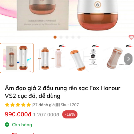
Âm đạo giả 2 đầu rung rên sạc Fox Honour
VS2 cực đã, dễ dùng
|
27 đánh giá
|
Sku:
1707
990.000₫
1.207.000₫
-18%
Còn hàng