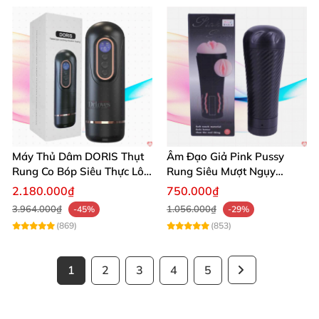
Máy Thủ Dâm DORIS Thụt
Âm Đạo Giả Pink Pussy
Rung Co Bóp Siêu Thực Lôi
Rung Siêu Mượt Ngụy
Cuốn
Trang Đèn Pin
2.180.000₫
750.000₫
3.964.000₫
1.056.000₫
-45%
-29%
(869)
(853)
1
2
3
4
5