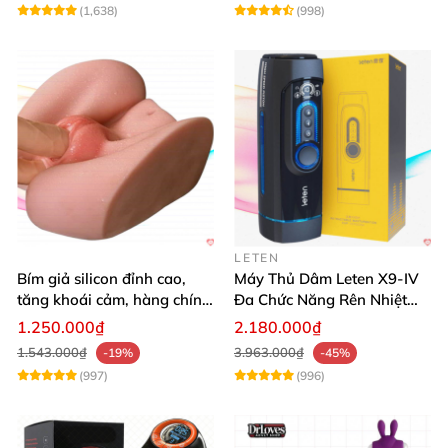
(1,638)
(998)
LETEN
Bím giả silicon đỉnh cao,
Máy Thủ Dâm Leten X9-IV
tăng khoái cảm, hàng chính
Đa Chức Năng Rên Nhiệt
hãng SHP1391
Bật Đỉnh
1.250.000₫
2.180.000₫
1.543.000₫
3.963.000₫
-19%
-45%
(997)
(996)