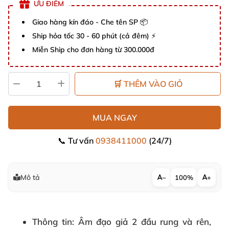
ƯU ĐIỂM
Giao hàng kín đáo - Che tên SP 📦
Ship hỏa tốc 30 - 60 phút (cả đêm) ⚡
Miễn Ship cho đơn hàng từ 300.000đ
🛒 THÊM VÀO GIỎ
MUA NGAY
📞 Tư vấn
0938411000
(24/7)
Mô tả
−
100%
+
Thông tin
: Âm đạo giả 2 đầu rung và rên,