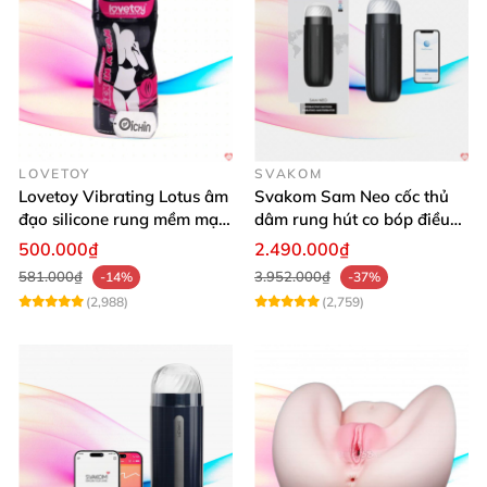
LOVETOY
SVAKOM
Lovetoy Vibrating Lotus âm
Svakom Sam Neo cốc thủ
đạo silicone rung mềm mại
dâm rung hút co bóp điều
kích thích
khiển App tiện lợi
500.000₫
2.490.000₫
581.000₫
3.952.000₫
-14%
-37%
(2,988)
(2,759)