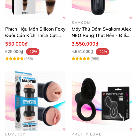
SVAKOM
Phích Hậu Môn Silicon Foxy
Máy Thủ Dâm Svakom Alex
Đuôi Cáo Kích Thích Cực
NEO Rung Thụt Rên - Điều
Đỉnh
Khiển App, Siêu Phê
550.000₫
3.550.000₫
625.000₫
4.551.000₫
-12%
-22%
(965)
(958)
LOVETOY
PRETTY LOVE