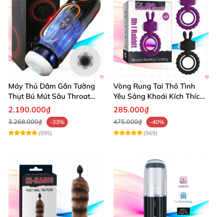
Máy Thủ Dâm Gắn Tường
Vòng Rung Tai Thỏ Tình
Thụt Bú Mút Sâu Throat
Yêu Sảng Khoái Kích Thích
Cao Cấp
Mạnh
2.190.000₫
285.000₫
3.268.000₫
475.000₫
-33%
-40%
(995)
(969)