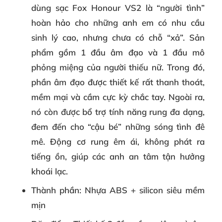
dùng sạc Fox Honour VS2 là “người tình”
hoàn hảo cho những anh em có nhu cầu
sinh lý cao, nhưng chưa có chỗ “xả”. Sản
phẩm gồm 1 đầu âm đạo và 1 đầu mô
phỏng miệng của người thiếu nữ. Trong đó,
phần âm đạo được thiết kế rất thanh thoát,
mềm mại và cầm cực kỳ chắc tay. Ngoài ra,
nó còn được bổ trợ tính năng rung đa dạng,
đem đến cho “cậu bé” những sóng tình đê
mê. Động cơ rung êm ái, không phát ra
tiếng ồn, giúp các anh an tâm tận hưởng
khoái lạc.
Thành phần
: Nhựa ABS + silicon siêu mềm
mịn