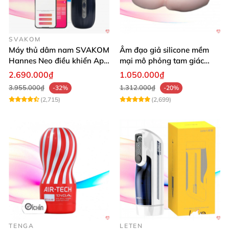
SVAKOM
Máy thủ dâm nam SVAKOM
Âm đạo giả silicone mềm
Hannes Neo điều khiển App
mại mô phỏng tam giác
tiện lợi
vàng sexy
2.690.000₫
1.050.000₫
3.955.000₫
1.312.000₫
-32%
-20%
(2,715)
(2,699)
TENGA
LETEN