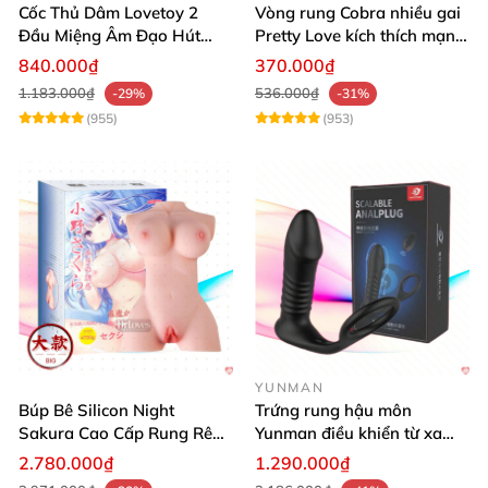
Cốc Thủ Dâm Lovetoy 2
Vòng rung Cobra nhiều gai
Đầu Miệng Âm Đạo Hút
Pretty Love kích thích mạnh
Thăng Hoa
tăng khoái cảm
840.000₫
370.000₫
1.183.000₫
536.000₫
-29%
-31%
(955)
(953)
YUNMAN
Búp Bê Silicon Night
Trứng rung hậu môn
Sakura Cao Cấp Rung Rên
Yunman điều khiển từ xa
Thực Tế
quai đeo kích thích
2.780.000₫
1.290.000₫